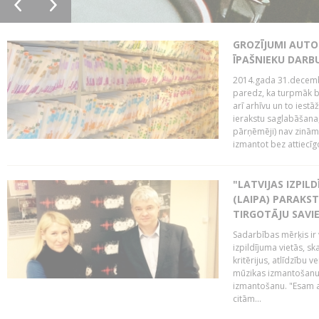
GROZĪJUMI AUTO
ĪPAŠNIEKU DAR
2014.gada 31.decembr
paredz, ka turpmāk bi
arī arhīvu un to iestā
ierakstu saglabāšana,
pārņēmēji) nav zināmi
izmantot bez attiecīgo
"LATVIJAS IZPIL
(LAIPA) PARAKST
TIRGOTĀJU SAVIE
Sadarbības mērķis ir 
izpildījuma vietās, sk
kritērijus, atlīdzību 
mūzikas izmantošanu 
izmantošanu. "Esam a
citām...