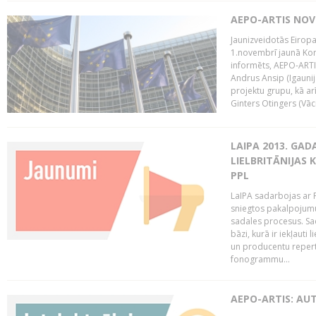
AEPO-ARTIS NO
Jaunizveidotās Eiropa
1.novembrī jaunā Kom
informēts, AEPO-ARTIS
Andrus Ansip (Igaunija
projektu grupu, kā a
Ginters Otingers (Vācij
LAIPA 2013. GAD
LIELBRITĀNIJAS
PPL
LaIPA sadarbojas ar P
sniegtos pakalpojum
sadales procesus. Sad
bāzi, kurā ir iekļauti
un producentu repertuā
fonogrammu...
AEPO-ARTIS: AU