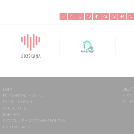
«
1
..
40
41
42
43
44
45
LAIPA
BIEDRĪ
ES IZMANTOJU MŪZIKU
MISAS 
ES RADU MŪZIKU
TEL. 6
AKTUALITĀTES
KONTAKTI
SĪKDATŅU IZMANTOŠANAS POLITIKA
DATU APSTRĀDE