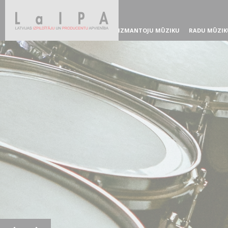
IZMANTOJU MŪZIKU
RADU MŪZIK