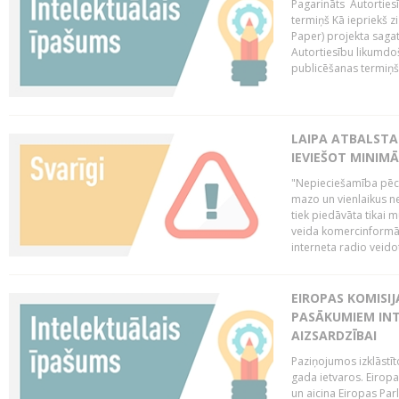
Pagarināts Autorties
termiņš Kā iepriekš zi
Paper) projekta saga
Autortiesību likumdoš
publicēšanas termiņš 
LAIPA ATBALSTA
IEVIEŠOT MINIM
"Nepieciešamība pēc 
mazo un vienlaikus ne
tiek piedāvāta tikai 
veida komercinformāci
interneta radio veidot
EIROPAS KOMISIJ
PASĀKUMIEM INT
AIZSARDZĪBAI
Paziņojumos izklāstīt
gada ietvaros. Eiropa
un aicina Eiropas Par