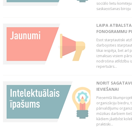
sociālo lietu komiteju
saskaņošanas biroju (
LAIPA ATBALSTA 
FONOGRAMMU PR
Esot starptautiski atz
darbojoties starptaut
tikai iespēja, bet ar
izmaksas visiem pārst
nodrošina atlīdzību i
repertuārs...
NORIT SAGATAVO
IEVIEŠANAI
Pieņemtā likumprojek
organizāciju biedru, t
pārvaldījumu organizā
mūzikas darbiem tiešs
kādiem jāatbilst kole
praktiski...