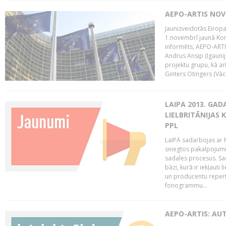
AEPO-ARTIS NO
Jaunizveidotās Eiropa
1.novembrī jaunā Kom
informēts, AEPO-ARTIS
Andrus Ansip (Igaunija
projektu grupu, kā a
Ginters Otingers (Vācij
LAIPA 2013. GAD
LIELBRITĀNIJAS
PPL
LaIPA sadarbojas ar P
sniegtos pakalpojum
sadales procesus. Sad
bāzi, kurā ir iekļauti
un producentu repertuā
fonogrammu...
AEPO-ARTIS: AU