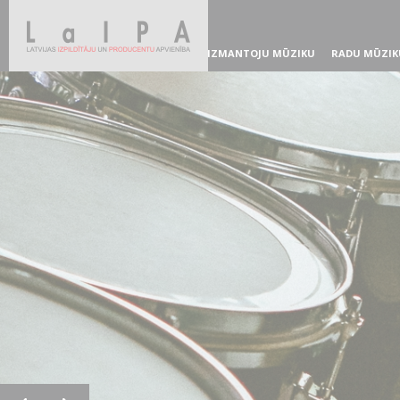
IZMANTOJU MŪZIKU
RADU MŪZIK