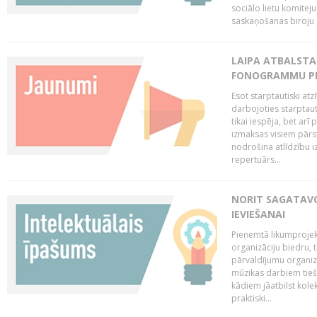
sociālo lietu komiteju
saskaņošanas biroju (
LAIPA ATBALSTA 
FONOGRAMMU PR
Esot starptautiski atz
darbojoties starptaut
tikai iespēja, bet ar
izmaksas visiem pārst
nodrošina atlīdzību i
repertuārs...
NORIT SAGATAVO
IEVIEŠANAI
Pieņemtā likumprojek
organizāciju biedru, t
pārvaldījumu organizā
mūzikas darbiem tiešs
kādiem jāatbilst kole
praktiski...