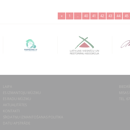
«
1
..
40
41
42
43
44
45
LAIPA
BIEDRĪ
ES IZMANTOJU MŪZIKU
MISAS 
ES RADU MŪZIKU
TEL. 6
AKTUALITĀTES
KONTAKTI
SĪKDATŅU IZMANTOŠANAS POLITIKA
DATU APSTRĀDE