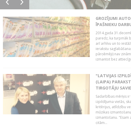
GROZĪJUMI AUTO
ĪPAŠNIEKU DAR
2014.gada 31.decembr
paredz, ka turpmāk bi
arī arhīvu un to iestā
ierakstu saglabāšana,
pārņēmēji) nav zināmi
izmantot bez attiecīgo
"LATVIJAS IZPIL
(LAIPA) PARAKST
TIRGOTĀJU SAVIE
Sadarbības mērķis ir 
izpildījuma vietās, sk
kritērijus, atlīdzību 
mūzikas izmantošanu 
izmantošanu. "Esam a
citām...