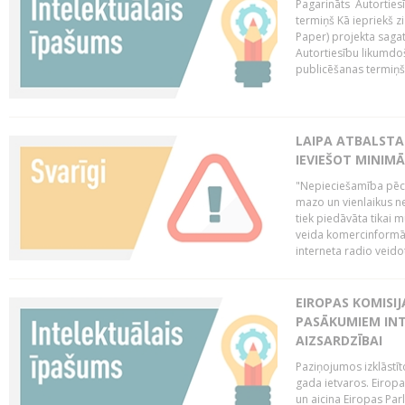
Pagarināts Autorties
termiņš Kā iepriekš zi
Paper) projekta saga
Autortiesību likumdoš
publicēšanas termiņš 
LAIPA ATBALSTA
IEVIEŠOT MINIM
"Nepieciešamība pēc 
mazo un vienlaikus ne
tiek piedāvāta tikai 
veida komercinformāci
interneta radio veidot
EIROPAS KOMISIJ
PASĀKUMIEM INT
AIZSARDZĪBAI
Paziņojumos izklāstīt
gada ietvaros. Eiropa
un aicina Eiropas Par