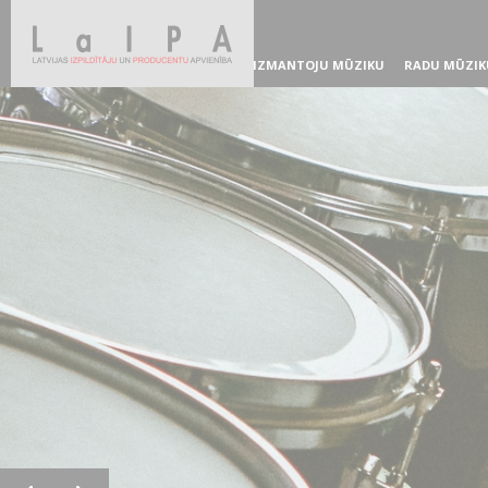
IZMANTOJU MŪZIKU
RADU MŪZIK