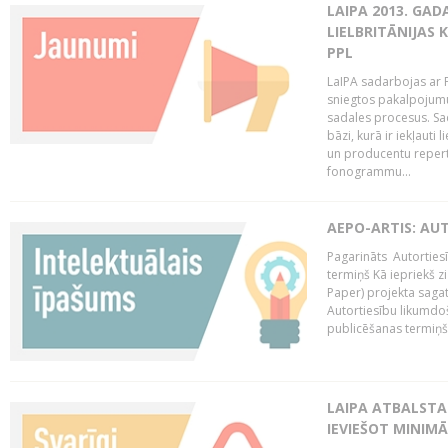
LAIPA 2013. GAD
LIELBRITĀNIJAS
PPL
LaIPA sadarbojas ar P
sniegtos pakalpojum
sadales procesus. Sad
bāzi, kurā ir iekļauti
un producentu repertuā
fonogrammu...
AEPO-ARTIS: AU
Pagarināts Autorties
termiņš Kā iepriekš zi
Paper) projekta saga
Autortiesību likumdoš
publicēšanas termiņš 
LAIPA ATBALSTA
IEVIEŠOT MINIM