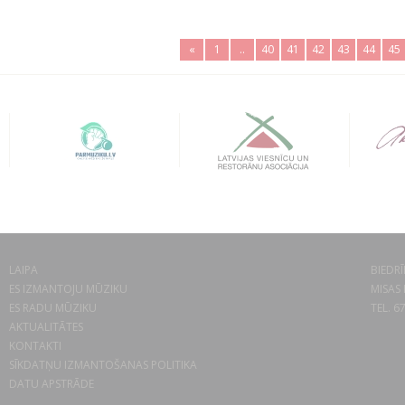
«
1
..
40
41
42
43
44
45
LAIPA
BIEDRĪ
ES IZMANTOJU MŪZIKU
MISAS 
ES RADU MŪZIKU
TEL. 6
AKTUALITĀTES
KONTAKTI
SĪKDATŅU IZMANTOŠANAS POLITIKA
DATU APSTRĀDE