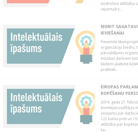
nodrošina atlīdzību i
repertuārs...
NORIT SAGATAVO
IEVIEŠANAI
Pieņemtā likumprojek
organizāciju biedru, t
pārvaldījumu organizā
mūzikas darbiem tiešs
kādiem jāatbilst kole
praktiski...
EIROPAS PARLAM
KOPĒŠANU PERS
2014. gada 27. februā
komitejas vadītājas v
ziņojumu par darbu k
122 balsis pret un 19
atlīdzība par kopēša
ka...