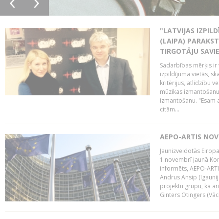
"LATVIJAS IZPIL
(LAIPA) PARAKST
TIRGOTĀJU SAVIE
Sadarbības mērķis ir 
izpildījuma vietās, sk
kritērijus, atlīdzību 
mūzikas izmantošanu 
izmantošanu. "Esam a
citām...
AEPO-ARTIS NO
Jaunizveidotās Eiropa
1.novembrī jaunā Kom
informēts, AEPO-ARTIS
Andrus Ansip (Igaunija
projektu grupu, kā a
Ginters Otingers (Vācij