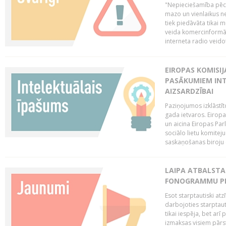
"Nepieciešamība pēc 
mazo un vienlaikus ne
tiek piedāvāta tikai 
veida komercinformāci
interneta radio veidot
EIROPAS KOMISIJ
PASĀKUMIEM INT
AIZSARDZĪBAI
Paziņojumos izklāstīt
gada ietvaros. Eiropa
un aicina Eiropas Par
sociālo lietu komiteju
saskaņošanas biroju (
LAIPA ATBALSTA 
FONOGRAMMU PR
Esot starptautiski atz
darbojoties starptaut
tikai iespēja, bet ar
izmaksas visiem pārst