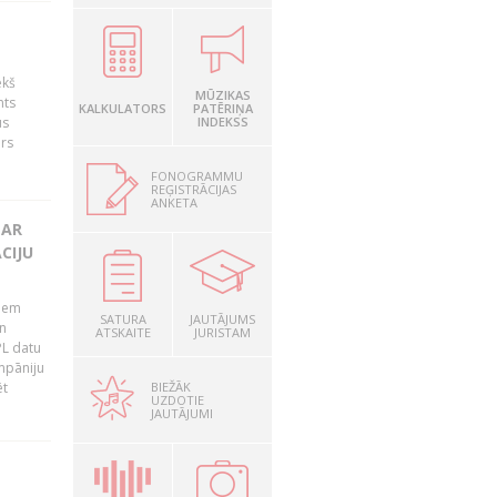
ekš
MŪZIKAS
nts
KALKULATORS
PATĒRIŅA
us
INDEKSS
ārs
FONOGRAMMU
REĢISTRĀCIJAS
ANKETA
 AR
CIJU
tiem
SATURA
JAUTĀJUMS
n
ATSKAITE
JURISTAM
PL datu
ompāniju
BIEŽĀK
ēt
UZDOTIE
JAUTĀJUMI