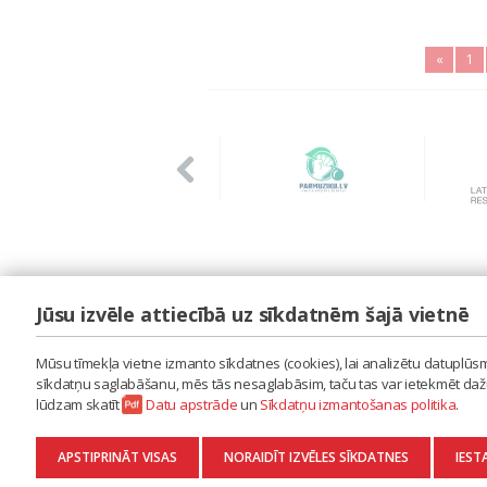
«
1
Jūsu izvēle attiecībā uz sīkdatnēm šajā vietnē
LAIPA
ES IZMANTOJU MŪZIKU
Mūsu tīmekļa vietne izmanto sīkdatnes (cookies), lai analizētu datuplūsmu
ES RADU MŪZIKU
sīkdatņu saglabāšanu, mēs tās nesaglabāsim, taču tas var ietekmēt dažu 
AKTUALITĀTES
lūdzam skatīt
Datu apstrāde
un
Sīkdatņu izmantošanas politika
.
KONTAKTI
SĪKDATŅU IZMANTOŠANAS POLITIKA
APSTIPRINĀT VISAS
NORAIDĪT IZVĒLES SĪKDATNES
IEST
DATU APSTRĀDE