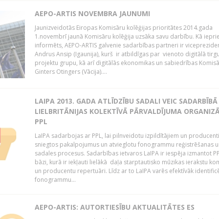
AEPO-ARTIS NOVEMBRA JAUNUMI
Jaunizveidotās Eiropas Komisāru kolēģijas prioritātes 2014.gada
1.novembrī jaunā Komisāru kolēģija uzsāka savu darbību. Kā iepri
informēts, AEPO-ARTIS galvenie sadarbības partneri ir viceprezide
Andrus Ansip (Igaunija), kurš ir atbildīgas par vienoto digitālā tirg
projektu grupu, kā arī digitālās ekonomikas un sabiedrības Komis
Ginters Otingers (Vācija)....
LAIPA 2013. GADA ATLĪDZĪBU SADALI VEIC SADARBĪBĀ
LIELBRITĀNIJAS KOLEKTĪVĀ PĀRVALDĪJUMA ORGANIZĀ
PPL
LaIPA sadarbojas ar PPL, lai pilnveidotu izpildītājiem un producen
sniegtos pakalpojumus un atvieglotu fonogrammu reģistrēšanas u
sadales procesus. Sadarbības ietvaros LaIPA ir iespēja izmantot P
bāzi, kurā ir iekļauti lielākā daļa starptautisko mūzikas ierakstu k
un producentu repertuāri. Līdz ar to LaIPA varēs efektīvāk identific
fonogrammu...
AEPO-ARTIS: AUTORTIESĪBU AKTUALITĀTES ES