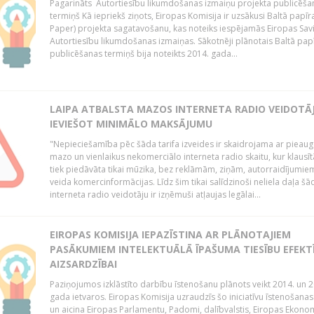
Pagarināts Autortiesību likumdošanas izmaiņu projekta publicēša
termiņš Kā iepriekš ziņots, Eiropas Komisija ir uzsākusi Baltā papīr
Paper) projekta sagatavošanu, kas noteiks iespējamās Eiropas Sav
Autortiesību likumdošanas izmaiņas. Sākotnēji plānotais Baltā pap
publicēšanas termiņš bija noteikts 2014. gada...
LAIPA ATBALSTA MAZOS INTERNETA RADIO VEIDOTĀJ
IEVIEŠOT MINIMĀLO MAKSĀJUMU
"Nepieciešamība pēc šāda tarifa izveides ir skaidrojama ar pieau
mazo un vienlaikus nekomerciālo interneta radio skaitu, kur klausī
tiek piedāvāta tikai mūzika, bez reklāmām, ziņām, autorraidījumiem
veida komercinformācijas. Līdz šim tikai salīdzinoši neliela daļa šā
interneta radio veidotāju ir izņēmuši atļaujas legālai...
EIROPAS KOMISIJA IEPAZĪSTINA AR PLĀNOTAJIEM
PASĀKUMIEM INTELEKTUĀLĀ ĪPAŠUMA TIESĪBU EFEKT
AIZSARDZĪBAI
Paziņojumos izklāstīto darbību īstenošanu plānots veikt 2014. un 2
gada ietvaros. Eiropas Komisija uzraudzīs šo iniciatīvu īstenošanas
un aicina Eiropas Parlamentu, Padomi, dalībvalstis, Eiropas Ekono