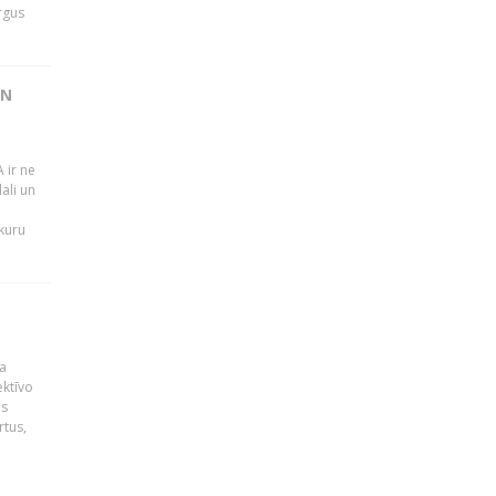
rgus
UN
 ir ne
ali un
 kuru
a
ektīvo
es
rtus,