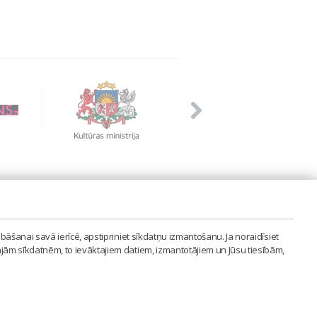
PVIENĪBA'
bāšanai savā ierīcē, apstipriniet sīkdatņu izmantošanu. Ja noraidīsiet
LAIPA.ORG
ajām sīkdatnēm, to ievāktajiem datiem, izmantotājiem un Jūsu tiesībām,