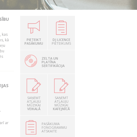
SĪBU
, kas
os, kā
PIETEIKT
DJ LICENCE
PASĀKUMU
PIETEIKUMS
kaņu
ību
ēs
ZELTA UN
PLATĪNA
SERTIFIKĀCIJA
IJAS
SAŅEMT
SAŅEMT
ATĻAUJU
ATĻAUJU
MŪZIKAI
MŪZIKAI
VEIKALĀ
KAFEJNĪCĀ
r
rī ar
PASĀKUMA
FONOGRAMMU
ATSKAITE