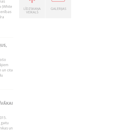
nas
a (White
LĪDZSKAŅA
GALERIJAS
ienības
VEIKALS
īra
US,
gošo
tājiem
 un cita
du
ĪVĀKAI
015.
 gaitu
mikas un