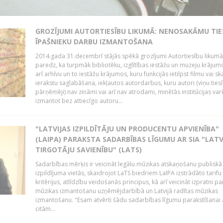
GROZĪJUMI AUTORTIESĪBU LIKUMĀ: NENOSAKĀMU TIE
ĪPAŠNIEKU DARBU IZMANTOŠANA
2014.gada 31.decembrī stājās spēkā grozījumi Autortiesību likumā
paredz, ka turpmāk bibliotēku, izglītības iestāžu un muzeju krājum
arī arhīvu un to iestāžu krājumos, kuru funkcijās ietilpst filmu vai s
ierakstu saglabāšana, iekļautos autordarbus, kuru autori (viņu ties
pārņēmēji) nav zināmi vai arī nav atrodami, minētās institūcijas var
izmantot bez attiecīgo autoru...
"LATVIJAS IZPILDĪTĀJU UN PRODUCENTU APVIENĪBA"
(LAIPA) PARAKSTA SADARBĪBAS LĪGUMU AR SIA "LATV
TIRGOTĀJU SAVIENĪBU" (LATS)
Sadarbības mērķis ir veicināt legālu mūzikas atskaņošanu publiskā
izpildījuma vietās, skaidrojot LaTS biedriem LaIPA izstrādāto tarifu
kritērijus, atlīdzību veidošanās principus, kā arī veicināt izpratni pa
mūzikas izmantošanu uzņēmējdarbībā un Latvijā radītas mūzikas
izmantošanu. "Esam atvērti šādu sadarbības līgumu parakstīšanai a
citām...