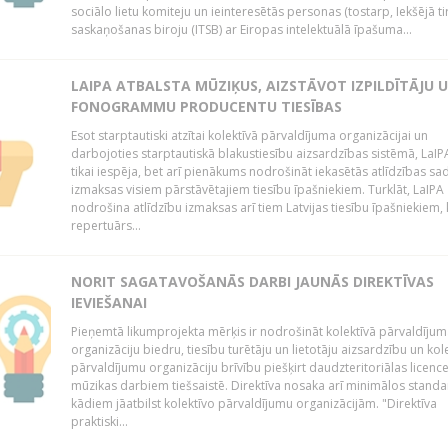
sociālo lietu komiteju un ieinteresētās personas (tostarp, Iekšējā ti
saskaņošanas biroju (ITSB) ar Eiropas intelektuālā īpašuma...
LAIPA ATBALSTA MŪZIĶUS, AIZSTĀVOT IZPILDĪTĀJU 
FONOGRAMMU PRODUCENTU TIESĪBAS
Esot starptautiski atzītai kolektīvā pārvaldījuma organizācijai un
darbojoties starptautiskā blakustiesību aizsardzības sistēmā, LaIPA
tikai iespēja, bet arī pienākums nodrošināt iekasētās atlīdzības sad
izmaksas visiem pārstāvētajiem tiesību īpašniekiem. Turklāt, LaIPA
nodrošina atlīdzību izmaksas arī tiem Latvijas tiesību īpašniekiem,
repertuārs...
NORIT SAGATAVOŠANĀS DARBI JAUNĀS DIREKTĪVAS
IEVIEŠANAI
Pieņemtā likumprojekta mērķis ir nodrošināt kolektīvā pārvaldījum
organizāciju biedru, tiesību turētāju un lietotāju aizsardzību un kol
pārvaldījumu organizāciju brīvību piešķirt daudzteritoriālas licenc
mūzikas darbiem tiešsaistē. Direktīva nosaka arī minimālos standa
kādiem jāatbilst kolektīvo pārvaldījumu organizācijām. "Direktīva
praktiski...