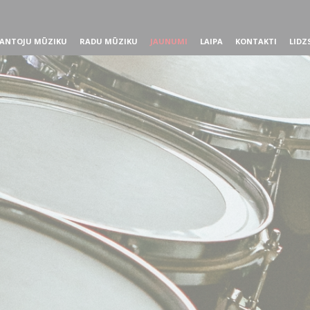
ANTOJU MŪZIKU
RADU MŪZIKU
JAUNUMI
LAIPA
KONTAKTI
LIDZ