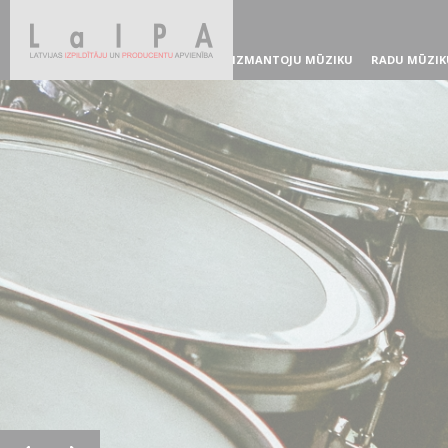
IZMANTOJU MŪZIKU
RADU MŪZIK