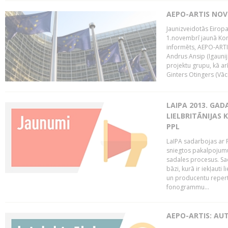
AEPO-ARTIS NO
Jaunizveidotās Eiropa
1.novembrī jaunā Kom
informēts, AEPO-ARTIS
Andrus Ansip (Igaunija
projektu grupu, kā a
Ginters Otingers (Vācij
LAIPA 2013. GAD
LIELBRITĀNIJAS
PPL
LaIPA sadarbojas ar P
sniegtos pakalpojum
sadales procesus. Sad
bāzi, kurā ir iekļauti
un producentu repertuā
fonogrammu...
AEPO-ARTIS: AU