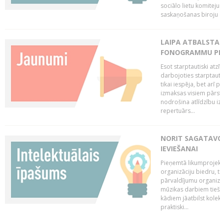
sociālo lietu komiteju
saskaņošanas biroju (
LAIPA ATBALSTA 
FONOGRAMMU PR
Esot starptautiski atz
darbojoties starptaut
tikai iespēja, bet ar
izmaksas visiem pārst
nodrošina atlīdzību i
repertuārs...
NORIT SAGATAVO
IEVIEŠANAI
Pieņemtā likumprojek
organizāciju biedru, t
pārvaldījumu organizā
mūzikas darbiem tiešs
kādiem jāatbilst kole
praktiski...