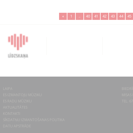
«
1
..
40
41
42
43
44
45
LAIPA
BIEDRĪ
ES IZMANTOJU MŪZIKU
MISAS 
ES RADU MŪZIKU
TEL. 6
AKTUALITĀTES
KONTAKTI
SĪKDATŅU IZMANTOŠANAS POLITIKA
DATU APSTRĀDE