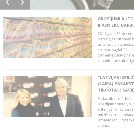
GROZĪJUMI AUTO
ĪPAŠNIEKU DAR
2014.gada 31.decembr
paredz, ka turpmāk bi
arī arhīvu un to iestā
ierakstu saglabāšana,
pārņēmēji) nav zināmi
izmantot bez attiecīgo
"LATVIJAS IZPIL
(LAIPA) PARAKST
TIRGOTĀJU SAVIE
Sadarbības mērķis ir 
izpildījuma vietās, sk
kritērijus, atlīdzību 
mūzikas izmantošanu 
izmantošanu. "Esam a
citām...