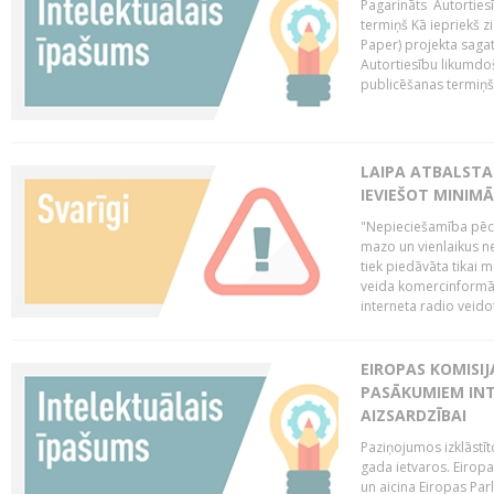
Pagarināts Autorties
termiņš Kā iepriekš zi
Paper) projekta saga
Autortiesību likumdoš
publicēšanas termiņš 
LAIPA ATBALSTA
IEVIEŠOT MINIM
"Nepieciešamība pēc 
mazo un vienlaikus ne
tiek piedāvāta tikai 
veida komercinformāci
interneta radio veidot
EIROPAS KOMISIJ
PASĀKUMIEM INT
AIZSARDZĪBAI
Paziņojumos izklāstīt
gada ietvaros. Eiropa
un aicina Eiropas Par