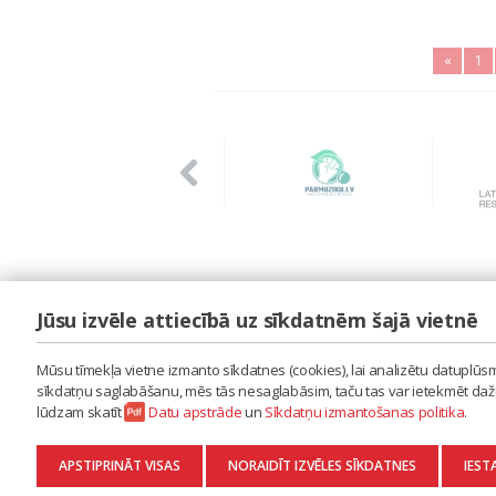
«
1
Jūsu izvēle attiecībā uz sīkdatnēm šajā vietnē
LAIPA
ES IZMANTOJU MŪZIKU
Mūsu tīmekļa vietne izmanto sīkdatnes (cookies), lai analizētu datuplūsmu
ES RADU MŪZIKU
sīkdatņu saglabāšanu, mēs tās nesaglabāsim, taču tas var ietekmēt dažu 
AKTUALITĀTES
lūdzam skatīt
Datu apstrāde
un
Sīkdatņu izmantošanas politika
.
KONTAKTI
SĪKDATŅU IZMANTOŠANAS POLITIKA
APSTIPRINĀT VISAS
NORAIDĪT IZVĒLES SĪKDATNES
IEST
DATU APSTRĀDE