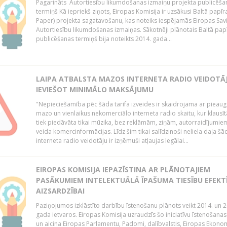
Pagarināts Autortiesību likumdošanas izmaiņu projekta publicēša
termiņš Kā iepriekš ziņots, Eiropas Komisija ir uzsākusi Baltā papīr
Paper) projekta sagatavošanu, kas noteiks iespējamās Eiropas Sav
Autortiesību likumdošanas izmaiņas. Sākotnēji plānotais Baltā pap
publicēšanas termiņš bija noteikts 2014. gada...
LAIPA ATBALSTA MAZOS INTERNETA RADIO VEIDOTĀJ
IEVIEŠOT MINIMĀLO MAKSĀJUMU
"Nepieciešamība pēc šāda tarifa izveides ir skaidrojama ar pieau
mazo un vienlaikus nekomerciālo interneta radio skaitu, kur klausī
tiek piedāvāta tikai mūzika, bez reklāmām, ziņām, autorraidījumiem
veida komercinformācijas. Līdz šim tikai salīdzinoši neliela daļa šā
interneta radio veidotāju ir izņēmuši atļaujas legālai...
EIROPAS KOMISIJA IEPAZĪSTINA AR PLĀNOTAJIEM
PASĀKUMIEM INTELEKTUĀLĀ ĪPAŠUMA TIESĪBU EFEKT
AIZSARDZĪBAI
Paziņojumos izklāstīto darbību īstenošanu plānots veikt 2014. un 2
gada ietvaros. Eiropas Komisija uzraudzīs šo iniciatīvu īstenošanas
un aicina Eiropas Parlamentu, Padomi, dalībvalstis, Eiropas Ekono