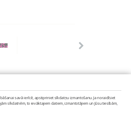
PVIENĪBA'
bāšanai savā ierīcē, apstipriniet sīkdatņu izmantošanu. Ja noraidīsiet
LAIPA.ORG
ajām sīkdatnēm, to ievāktajiem datiem, izmantotājiem un Jūsu tiesībām,