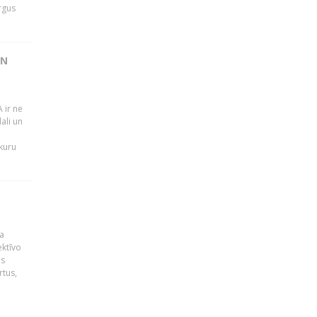
rgus
UN
 ir ne
ali un
 kuru
a
ektīvo
es
rtus,