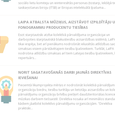
sociālo lietu komiteju un ieinteresētās personas (tostarp, Iekšējā ti
saskaņošanas biroju (ITSB) ar Eiropas intelektuālā īpašuma...
LAIPA ATBALSTA MŪZIĶUS, AIZSTĀVOT IZPILDĪTĀJU 
FONOGRAMMU PRODUCENTU TIESĪBAS
Esot starptautiski atzītai kolektīvā pārvaldījuma organizācijai un
darbojoties starptautiskā blakustiesību aizsardzības sistēmā, LaIPA
tikai iespēja, bet arī pienākums nodrošināt iekasētās atlīdzības sad
izmaksas visiem pārstāvētajiem tiesību īpašniekiem. Turklāt, LaIPA
nodrošina atlīdzību izmaksas arī tiem Latvijas tiesību īpašniekiem,
repertuārs...
NORIT SAGATAVOŠANĀS DARBI JAUNĀS DIREKTĪVAS
IEVIEŠANAI
Pieņemtā likumprojekta mērķis ir nodrošināt kolektīvā pārvaldījum
organizāciju biedru, tiesību turētāju un lietotāju aizsardzību un kol
pārvaldījumu organizāciju brīvību piešķirt daudzteritoriālas licenc
mūzikas darbiem tiešsaistē. Direktīva nosaka arī minimālos standa
kādiem jāatbilst kolektīvo pārvaldījumu organizācijām. "Direktīva
praktiski...