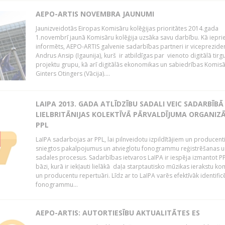
AEPO-ARTIS NOVEMBRA JAUNUMI
Jaunizveidotās Eiropas Komisāru kolēģijas prioritātes 2014.gada
1.novembrī jaunā Komisāru kolēģija uzsāka savu darbību. Kā iepri
informēts, AEPO-ARTIS galvenie sadarbības partneri ir viceprezide
Andrus Ansip (Igaunija), kurš ir atbildīgas par vienoto digitālā tirg
projektu grupu, kā arī digitālās ekonomikas un sabiedrības Komis
Ginters Otingers (Vācija)....
LAIPA 2013. GADA ATLĪDZĪBU SADALI VEIC SADARBĪBĀ
LIELBRITĀNIJAS KOLEKTĪVĀ PĀRVALDĪJUMA ORGANIZĀ
PPL
LaIPA sadarbojas ar PPL, lai pilnveidotu izpildītājiem un producen
sniegtos pakalpojumus un atvieglotu fonogrammu reģistrēšanas u
sadales procesus. Sadarbības ietvaros LaIPA ir iespēja izmantot P
bāzi, kurā ir iekļauti lielākā daļa starptautisko mūzikas ierakstu k
un producentu repertuāri. Līdz ar to LaIPA varēs efektīvāk identific
fonogrammu...
AEPO-ARTIS: AUTORTIESĪBU AKTUALITĀTES ES