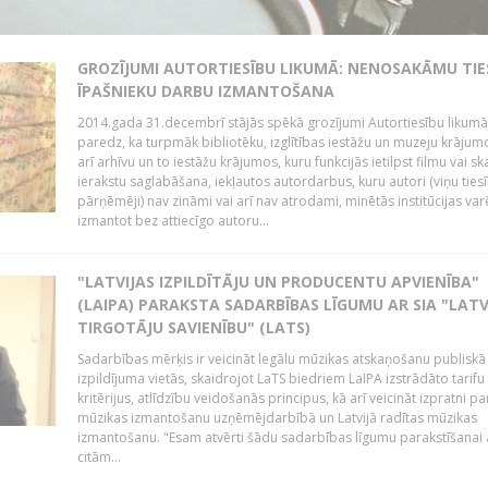
GROZĪJUMI AUTORTIESĪBU LIKUMĀ: NENOSAKĀMU TIE
ĪPAŠNIEKU DARBU IZMANTOŠANA
2014.gada 31.decembrī stājās spēkā grozījumi Autortiesību likumā
paredz, ka turpmāk bibliotēku, izglītības iestāžu un muzeju krājum
arī arhīvu un to iestāžu krājumos, kuru funkcijās ietilpst filmu vai s
ierakstu saglabāšana, iekļautos autordarbus, kuru autori (viņu ties
pārņēmēji) nav zināmi vai arī nav atrodami, minētās institūcijas var
izmantot bez attiecīgo autoru...
"LATVIJAS IZPILDĪTĀJU UN PRODUCENTU APVIENĪBA"
(LAIPA) PARAKSTA SADARBĪBAS LĪGUMU AR SIA "LATV
TIRGOTĀJU SAVIENĪBU" (LATS)
Sadarbības mērķis ir veicināt legālu mūzikas atskaņošanu publiskā
izpildījuma vietās, skaidrojot LaTS biedriem LaIPA izstrādāto tarifu
kritērijus, atlīdzību veidošanās principus, kā arī veicināt izpratni pa
mūzikas izmantošanu uzņēmējdarbībā un Latvijā radītas mūzikas
izmantošanu. "Esam atvērti šādu sadarbības līgumu parakstīšanai a
citām...