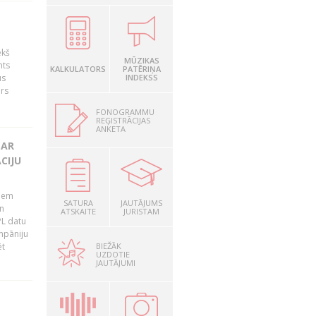
ekš
MŪZIKAS
nts
KALKULATORS
PATĒRIŅA
us
INDEKSS
ārs
FONOGRAMMU
REĢISTRĀCIJAS
ANKETA
 AR
CIJU
tiem
SATURA
JAUTĀJUMS
n
ATSKAITE
JURISTAM
PL datu
ompāniju
BIEŽĀK
ēt
UZDOTIE
JAUTĀJUMI