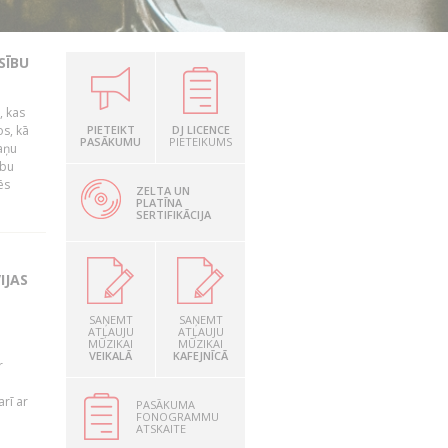
SĪBU
, kas
os, kā
PIETEIKT
DJ LICENCE
PASĀKUMU
PIETEIKUMS
kaņu
ību
ēs
ZELTA UN
PLATĪNA
SERTIFIKĀCIJA
IJAS
SAŅEMT
SAŅEMT
ATĻAUJU
ATĻAUJU
MŪZIKAI
MŪZIKAI
VEIKALĀ
KAFEJNĪCĀ
r
rī ar
PASĀKUMA
FONOGRAMMU
ATSKAITE