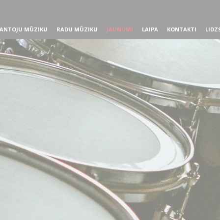
ANTOJU MŪZIKU
RADU MŪZIKU
JAUNUMI
LAIPA
KONTAKTI
LIDZ