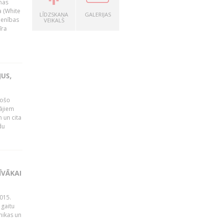
nas
a (White
LĪDZSKAŅA
GALERIJAS
ienības
VEIKALS
īra
US,
gošo
tājiem
 un cita
du
ĪVĀKAI
015.
 gaitu
mikas un