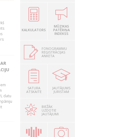
ekš
MŪZIKAS
nts
KALKULATORS
PATĒRIŅA
us
INDEKSS
ārs
FONOGRAMMU
REĢISTRĀCIJAS
ANKETA
 AR
CIJU
tiem
SATURA
JAUTĀJUMS
n
ATSKAITE
JURISTAM
PL datu
ompāniju
BIEŽĀK
ēt
UZDOTIE
JAUTĀJUMI