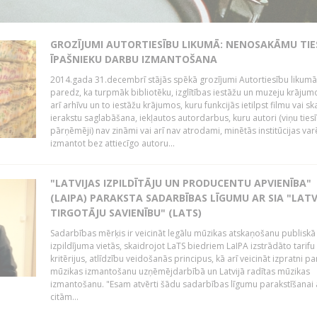
GROZĪJUMI AUTORTIESĪBU LIKUMĀ: NENOSAKĀMU TIE
ĪPAŠNIEKU DARBU IZMANTOŠANA
2014.gada 31.decembrī stājās spēkā grozījumi Autortiesību likumā
paredz, ka turpmāk bibliotēku, izglītības iestāžu un muzeju krājum
arī arhīvu un to iestāžu krājumos, kuru funkcijās ietilpst filmu vai s
ierakstu saglabāšana, iekļautos autordarbus, kuru autori (viņu ties
pārņēmēji) nav zināmi vai arī nav atrodami, minētās institūcijas var
izmantot bez attiecīgo autoru...
"LATVIJAS IZPILDĪTĀJU UN PRODUCENTU APVIENĪBA"
(LAIPA) PARAKSTA SADARBĪBAS LĪGUMU AR SIA "LATV
TIRGOTĀJU SAVIENĪBU" (LATS)
Sadarbības mērķis ir veicināt legālu mūzikas atskaņošanu publiskā
izpildījuma vietās, skaidrojot LaTS biedriem LaIPA izstrādāto tarifu
kritērijus, atlīdzību veidošanās principus, kā arī veicināt izpratni pa
mūzikas izmantošanu uzņēmējdarbībā un Latvijā radītas mūzikas
izmantošanu. "Esam atvērti šādu sadarbības līgumu parakstīšanai a
citām...