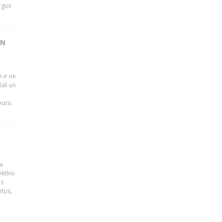
rgus
UN
 ir ne
ali un
 kuru
a
ektīvo
es
rtus,