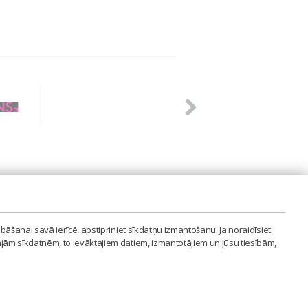
PVIENĪBA'
bāšanai savā ierīcē, apstipriniet sīkdatņu izmantošanu. Ja noraidīsiet
LAIPA.ORG
ajām sīkdatnēm, to ievāktajiem datiem, izmantotājiem un Jūsu tiesībām,