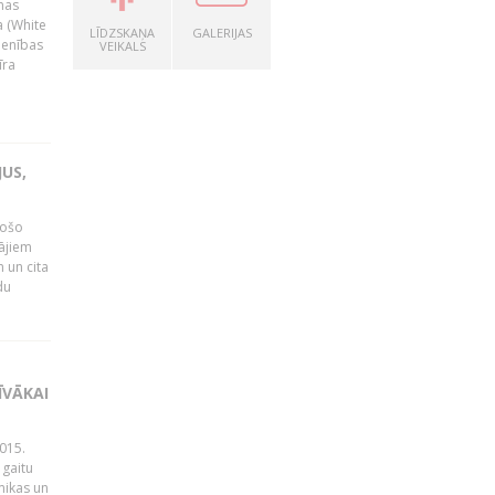
nas
a (White
LĪDZSKAŅA
GALERIJAS
ienības
VEIKALS
īra
US,
gošo
tājiem
 un cita
du
ĪVĀKAI
015.
 gaitu
mikas un