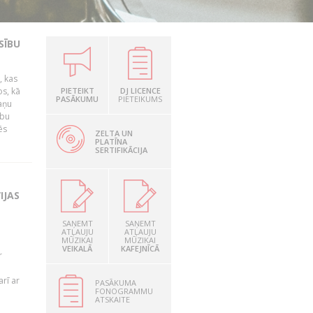
SĪBU
, kas
os, kā
PIETEIKT
DJ LICENCE
PASĀKUMU
PIETEIKUMS
kaņu
ību
ēs
ZELTA UN
PLATĪNA
SERTIFIKĀCIJA
IJAS
SAŅEMT
SAŅEMT
ATĻAUJU
ATĻAUJU
MŪZIKAI
MŪZIKAI
VEIKALĀ
KAFEJNĪCĀ
r
rī ar
PASĀKUMA
FONOGRAMMU
ATSKAITE