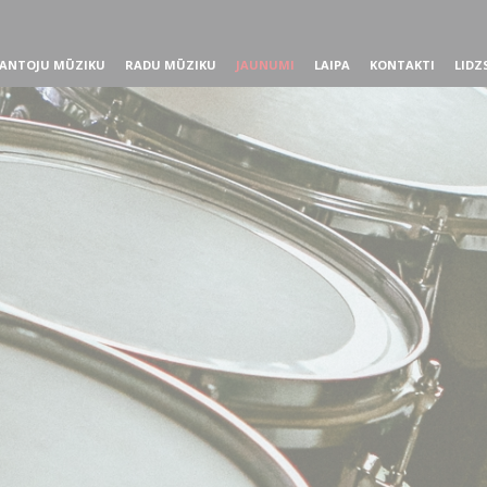
ANTOJU MŪZIKU
RADU MŪZIKU
JAUNUMI
LAIPA
KONTAKTI
LIDZ