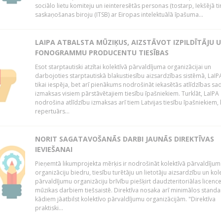
sociālo lietu komiteju un ieinteresētās personas (tostarp, Iekšējā ti
saskaņošanas biroju (ITSB) ar Eiropas intelektuālā īpašuma...
LAIPA ATBALSTA MŪZIĶUS, AIZSTĀVOT IZPILDĪTĀJU 
FONOGRAMMU PRODUCENTU TIESĪBAS
Esot starptautiski atzītai kolektīvā pārvaldījuma organizācijai un
darbojoties starptautiskā blakustiesību aizsardzības sistēmā, LaIPA
tikai iespēja, bet arī pienākums nodrošināt iekasētās atlīdzības sad
izmaksas visiem pārstāvētajiem tiesību īpašniekiem. Turklāt, LaIPA
nodrošina atlīdzību izmaksas arī tiem Latvijas tiesību īpašniekiem,
repertuārs...
NORIT SAGATAVOŠANĀS DARBI JAUNĀS DIREKTĪVAS
IEVIEŠANAI
Pieņemtā likumprojekta mērķis ir nodrošināt kolektīvā pārvaldījum
organizāciju biedru, tiesību turētāju un lietotāju aizsardzību un kol
pārvaldījumu organizāciju brīvību piešķirt daudzteritoriālas licenc
mūzikas darbiem tiešsaistē. Direktīva nosaka arī minimālos standa
kādiem jāatbilst kolektīvo pārvaldījumu organizācijām. "Direktīva
praktiski...