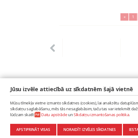
«
1
Jūsu izvēle attiecībā uz sīkdatnēm šajā vietnē
LAIPA
ES IZMANTOJU MŪZIKU
Mūsu tīmekļa vietne izmanto sīkdatnes (cookies), lai analizētu datuplūsmu
ES RADU MŪZIKU
sīkdatņu saglabāšanu, mēs tās nesaglabāsim, taču tas var ietekmēt dažu 
AKTUALITĀTES
lūdzam skatīt
Datu apstrāde
un
Sīkdatņu izmantošanas politika
.
KONTAKTI
SĪKDATŅU IZMANTOŠANAS POLITIKA
APSTIPRINĀT VISAS
NORAIDĪT IZVĒLES SĪKDATNES
IEST
DATU APSTRĀDE