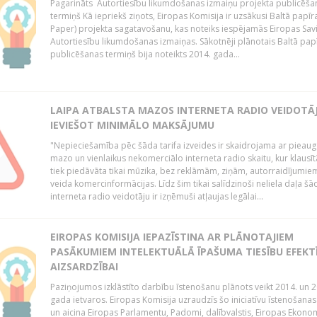
Pagarināts Autortiesību likumdošanas izmaiņu projekta publicēša
termiņš Kā iepriekš ziņots, Eiropas Komisija ir uzsākusi Baltā papīr
Paper) projekta sagatavošanu, kas noteiks iespējamās Eiropas Sav
Autortiesību likumdošanas izmaiņas. Sākotnēji plānotais Baltā pap
publicēšanas termiņš bija noteikts 2014. gada...
LAIPA ATBALSTA MAZOS INTERNETA RADIO VEIDOTĀJ
IEVIEŠOT MINIMĀLO MAKSĀJUMU
"Nepieciešamība pēc šāda tarifa izveides ir skaidrojama ar pieau
mazo un vienlaikus nekomerciālo interneta radio skaitu, kur klausī
tiek piedāvāta tikai mūzika, bez reklāmām, ziņām, autorraidījumiem
veida komercinformācijas. Līdz šim tikai salīdzinoši neliela daļa šā
interneta radio veidotāju ir izņēmuši atļaujas legālai...
EIROPAS KOMISIJA IEPAZĪSTINA AR PLĀNOTAJIEM
PASĀKUMIEM INTELEKTUĀLĀ ĪPAŠUMA TIESĪBU EFEKT
AIZSARDZĪBAI
Paziņojumos izklāstīto darbību īstenošanu plānots veikt 2014. un 2
gada ietvaros. Eiropas Komisija uzraudzīs šo iniciatīvu īstenošanas
un aicina Eiropas Parlamentu, Padomi, dalībvalstis, Eiropas Ekono