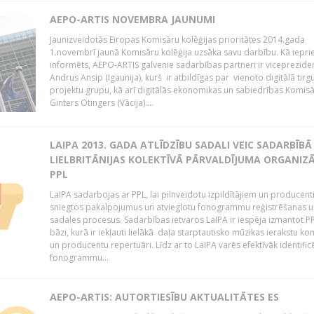
AEPO-ARTIS NOVEMBRA JAUNUMI
Jaunizveidotās Eiropas Komisāru kolēģijas prioritātes 2014.gada
1.novembrī jaunā Komisāru kolēģija uzsāka savu darbību. Kā iepri
informēts, AEPO-ARTIS galvenie sadarbības partneri ir viceprezide
Andrus Ansip (Igaunija), kurš ir atbildīgas par vienoto digitālā tirg
projektu grupu, kā arī digitālās ekonomikas un sabiedrības Komis
Ginters Otingers (Vācija)....
LAIPA 2013. GADA ATLĪDZĪBU SADALI VEIC SADARBĪBĀ
LIELBRITĀNIJAS KOLEKTĪVĀ PĀRVALDĪJUMA ORGANIZĀ
PPL
LaIPA sadarbojas ar PPL, lai pilnveidotu izpildītājiem un producen
sniegtos pakalpojumus un atvieglotu fonogrammu reģistrēšanas u
sadales procesus. Sadarbības ietvaros LaIPA ir iespēja izmantot P
bāzi, kurā ir iekļauti lielākā daļa starptautisko mūzikas ierakstu k
un producentu repertuāri. Līdz ar to LaIPA varēs efektīvāk identific
fonogrammu...
AEPO-ARTIS: AUTORTIESĪBU AKTUALITĀTES ES