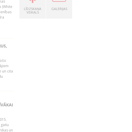
nas
a (White
LĪDZSKAŅA
GALERIJAS
ienības
VEIKALS
īra
US,
gošo
tājiem
 un cita
du
ĪVĀKAI
015.
 gaitu
mikas un