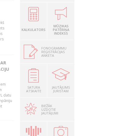
ekš
MŪZIKAS
nts
KALKULATORS
PATĒRIŅA
us
INDEKSS
ārs
FONOGRAMMU
REĢISTRĀCIJAS
ANKETA
 AR
CIJU
tiem
SATURA
JAUTĀJUMS
n
ATSKAITE
JURISTAM
PL datu
ompāniju
BIEŽĀK
ēt
UZDOTIE
JAUTĀJUMI