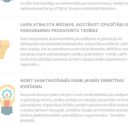
sociālo lietu komiteju un ieinteresētās personas (tostarp, Iekšējā ti
saskaņošanas biroju (ITSB) ar Eiropas intelektuālā īpašuma...
LAIPA ATBALSTA MŪZIĶUS, AIZSTĀVOT IZPILDĪTĀJU 
FONOGRAMMU PRODUCENTU TIESĪBAS
Esot starptautiski atzītai kolektīvā pārvaldījuma organizācijai un
darbojoties starptautiskā blakustiesību aizsardzības sistēmā, LaIPA
tikai iespēja, bet arī pienākums nodrošināt iekasētās atlīdzības sad
izmaksas visiem pārstāvētajiem tiesību īpašniekiem. Turklāt, LaIPA
nodrošina atlīdzību izmaksas arī tiem Latvijas tiesību īpašniekiem,
repertuārs...
NORIT SAGATAVOŠANĀS DARBI JAUNĀS DIREKTĪVAS
IEVIEŠANAI
Pieņemtā likumprojekta mērķis ir nodrošināt kolektīvā pārvaldījum
organizāciju biedru, tiesību turētāju un lietotāju aizsardzību un kol
pārvaldījumu organizāciju brīvību piešķirt daudzteritoriālas licenc
mūzikas darbiem tiešsaistē. Direktīva nosaka arī minimālos standa
kādiem jāatbilst kolektīvo pārvaldījumu organizācijām. "Direktīva
praktiski...