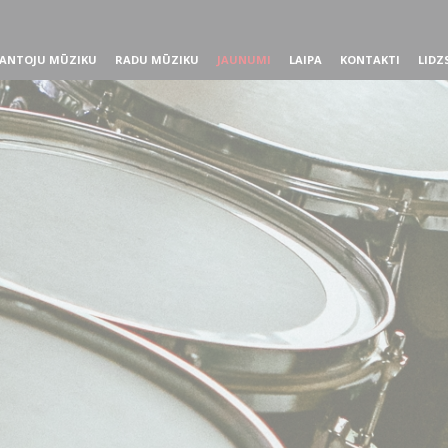
ANTOJU MŪZIKU
RADU MŪZIKU
JAUNUMI
LAIPA
KONTAKTI
LIDZ