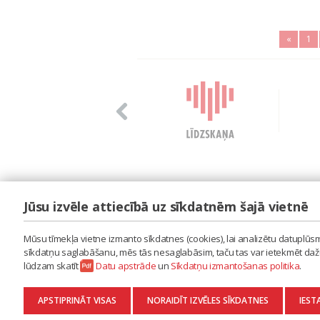
«
1
Jūsu izvēle attiecībā uz sīkdatnēm šajā vietnē
LAIPA
ES IZMANTOJU MŪZIKU
Mūsu tīmekļa vietne izmanto sīkdatnes (cookies), lai analizētu datuplūsmu
ES RADU MŪZIKU
sīkdatņu saglabāšanu, mēs tās nesaglabāsim, taču tas var ietekmēt dažu 
AKTUALITĀTES
lūdzam skatīt
Datu apstrāde
un
Sīkdatņu izmantošanas politika
.
KONTAKTI
SĪKDATŅU IZMANTOŠANAS POLITIKA
APSTIPRINĀT VISAS
NORAIDĪT IZVĒLES SĪKDATNES
IEST
DATU APSTRĀDE