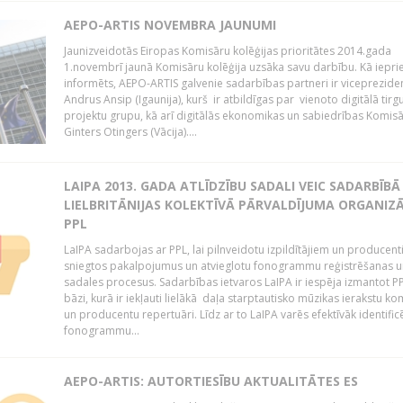
AEPO-ARTIS NOVEMBRA JAUNUMI
Jaunizveidotās Eiropas Komisāru kolēģijas prioritātes 2014.gada
1.novembrī jaunā Komisāru kolēģija uzsāka savu darbību. Kā iepri
informēts, AEPO-ARTIS galvenie sadarbības partneri ir viceprezide
Andrus Ansip (Igaunija), kurš ir atbildīgas par vienoto digitālā tirg
projektu grupu, kā arī digitālās ekonomikas un sabiedrības Komis
Ginters Otingers (Vācija)....
LAIPA 2013. GADA ATLĪDZĪBU SADALI VEIC SADARBĪBĀ
LIELBRITĀNIJAS KOLEKTĪVĀ PĀRVALDĪJUMA ORGANIZĀ
PPL
LaIPA sadarbojas ar PPL, lai pilnveidotu izpildītājiem un producen
sniegtos pakalpojumus un atvieglotu fonogrammu reģistrēšanas u
sadales procesus. Sadarbības ietvaros LaIPA ir iespēja izmantot P
bāzi, kurā ir iekļauti lielākā daļa starptautisko mūzikas ierakstu k
un producentu repertuāri. Līdz ar to LaIPA varēs efektīvāk identific
fonogrammu...
AEPO-ARTIS: AUTORTIESĪBU AKTUALITĀTES ES