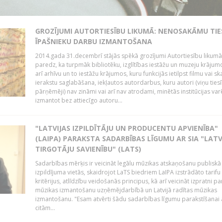
GROZĪJUMI AUTORTIESĪBU LIKUMĀ: NENOSAKĀMU TIE
ĪPAŠNIEKU DARBU IZMANTOŠANA
2014.gada 31.decembrī stājās spēkā grozījumi Autortiesību likumā
paredz, ka turpmāk bibliotēku, izglītības iestāžu un muzeju krājum
arī arhīvu un to iestāžu krājumos, kuru funkcijās ietilpst filmu vai s
ierakstu saglabāšana, iekļautos autordarbus, kuru autori (viņu ties
pārņēmēji) nav zināmi vai arī nav atrodami, minētās institūcijas var
izmantot bez attiecīgo autoru...
"LATVIJAS IZPILDĪTĀJU UN PRODUCENTU APVIENĪBA"
(LAIPA) PARAKSTA SADARBĪBAS LĪGUMU AR SIA "LATV
TIRGOTĀJU SAVIENĪBU" (LATS)
Sadarbības mērķis ir veicināt legālu mūzikas atskaņošanu publiskā
izpildījuma vietās, skaidrojot LaTS biedriem LaIPA izstrādāto tarifu
kritērijus, atlīdzību veidošanās principus, kā arī veicināt izpratni pa
mūzikas izmantošanu uzņēmējdarbībā un Latvijā radītas mūzikas
izmantošanu. "Esam atvērti šādu sadarbības līgumu parakstīšanai a
citām...