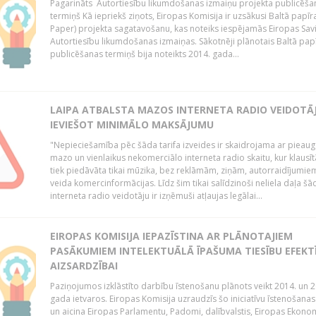
Pagarināts Autortiesību likumdošanas izmaiņu projekta publicēša
termiņš Kā iepriekš ziņots, Eiropas Komisija ir uzsākusi Baltā papīr
Paper) projekta sagatavošanu, kas noteiks iespējamās Eiropas Sav
Autortiesību likumdošanas izmaiņas. Sākotnēji plānotais Baltā pap
publicēšanas termiņš bija noteikts 2014. gada...
LAIPA ATBALSTA MAZOS INTERNETA RADIO VEIDOTĀJ
IEVIEŠOT MINIMĀLO MAKSĀJUMU
"Nepieciešamība pēc šāda tarifa izveides ir skaidrojama ar pieau
mazo un vienlaikus nekomerciālo interneta radio skaitu, kur klausī
tiek piedāvāta tikai mūzika, bez reklāmām, ziņām, autorraidījumiem
veida komercinformācijas. Līdz šim tikai salīdzinoši neliela daļa šā
interneta radio veidotāju ir izņēmuši atļaujas legālai...
EIROPAS KOMISIJA IEPAZĪSTINA AR PLĀNOTAJIEM
PASĀKUMIEM INTELEKTUĀLĀ ĪPAŠUMA TIESĪBU EFEKT
AIZSARDZĪBAI
Paziņojumos izklāstīto darbību īstenošanu plānots veikt 2014. un 2
gada ietvaros. Eiropas Komisija uzraudzīs šo iniciatīvu īstenošanas
un aicina Eiropas Parlamentu, Padomi, dalībvalstis, Eiropas Ekono