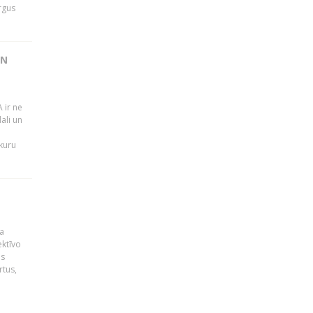
rgus
UN
 ir ne
ali un
 kuru
a
ektīvo
es
rtus,