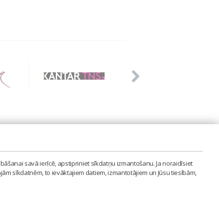
PVIENĪBA'
bāšanai savā ierīcē, apstipriniet sīkdatņu izmantošanu. Ja noraidīsiet
LAIPA.ORG
ajām sīkdatnēm, to ievāktajiem datiem, izmantotājiem un Jūsu tiesībām,