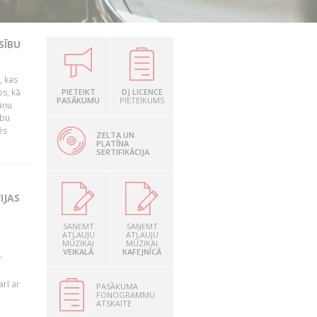
SĪBU
, kas
os, kā
PIETEIKT
DJ LICENCE
PASĀKUMU
PIETEIKUMS
kaņu
ību
ēs
ZELTA UN
PLATĪNA
SERTIFIKĀCIJA
IJAS
SAŅEMT
SAŅEMT
ATĻAUJU
ATĻAUJU
MŪZIKAI
MŪZIKAI
VEIKALĀ
KAFEJNĪCĀ
r
rī ar
PASĀKUMA
FONOGRAMMU
ATSKAITE