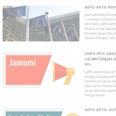
AEPO-ARTIS NO
Jaunizveidotās Eiropa
1.novembrī jaunā Kom
informēts, AEPO-ARTIS
Andrus Ansip (Igaunija
projektu grupu, kā a
Ginters Otingers (Vācij
LAIPA 2013. GAD
LIELBRITĀNIJAS
PPL
LaIPA sadarbojas ar P
sniegtos pakalpojum
sadales procesus. Sad
bāzi, kurā ir iekļauti
un producentu repertuā
fonogrammu...
AEPO-ARTIS: AU