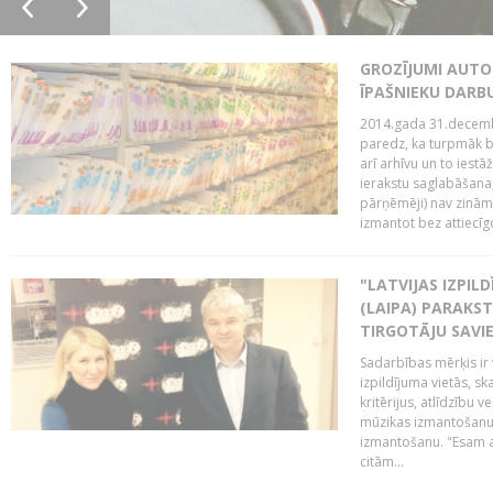
GROZĪJUMI AUTO
ĪPAŠNIEKU DAR
2014.gada 31.decembr
paredz, ka turpmāk bi
arī arhīvu un to iestā
ierakstu saglabāšana,
pārņēmēji) nav zināmi
izmantot bez attiecīgo
"LATVIJAS IZPIL
(LAIPA) PARAKST
TIRGOTĀJU SAVIE
Sadarbības mērķis ir 
izpildījuma vietās, sk
kritērijus, atlīdzību 
mūzikas izmantošanu 
izmantošanu. "Esam a
citām...