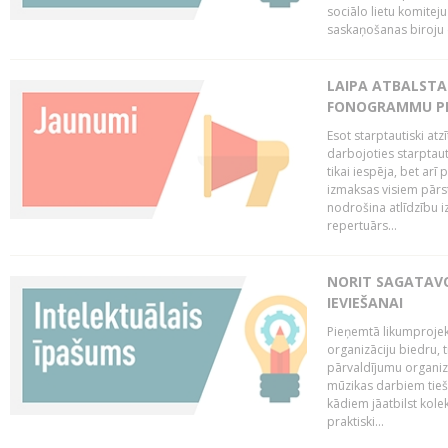
sociālo lietu komiteju
saskaņošanas biroju (
LAIPA ATBALSTA 
FONOGRAMMU PR
Esot starptautiski atz
darbojoties starptaut
tikai iespēja, bet ar
izmaksas visiem pārst
nodrošina atlīdzību i
repertuārs...
NORIT SAGATAVO
IEVIEŠANAI
Pieņemtā likumprojek
organizāciju biedru, t
pārvaldījumu organizā
mūzikas darbiem tiešs
kādiem jāatbilst kole
praktiski...