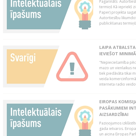
Pagarināts Autorties
termiņš Kā iepriekš zi
Paper) projekta saga
Autortiesību likumdoš
publicēšanas termiņš 
LAIPA ATBALSTA
IEVIEŠOT MINIM
"Nepieciešamība pēc 
mazo un vienlaikus ne
tiek piedāvāta tikai 
veida komercinformāci
interneta radio veidot
EIROPAS KOMISIJ
PASĀKUMIEM INT
AIZSARDZĪBAI
Paziņojumos izklāstīt
gada ietvaros. Eiropa
un aicina Eiropas Par