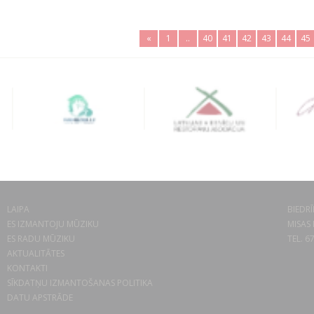
«
1
..
40
41
42
43
44
45
LAIPA
BIEDRĪ
ES IZMANTOJU MŪZIKU
MISAS 
ES RADU MŪZIKU
TEL. 6
AKTUALITĀTES
KONTAKTI
SĪKDATŅU IZMANTOŠANAS POLITIKA
DATU APSTRĀDE