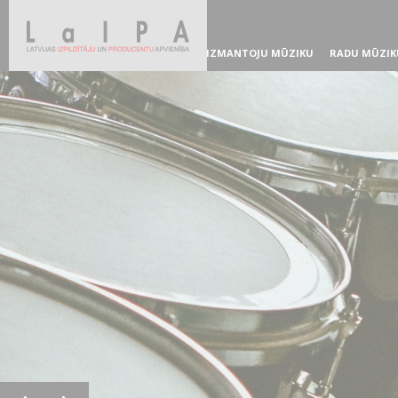
IZMANTOJU MŪZIKU
RADU MŪZIK