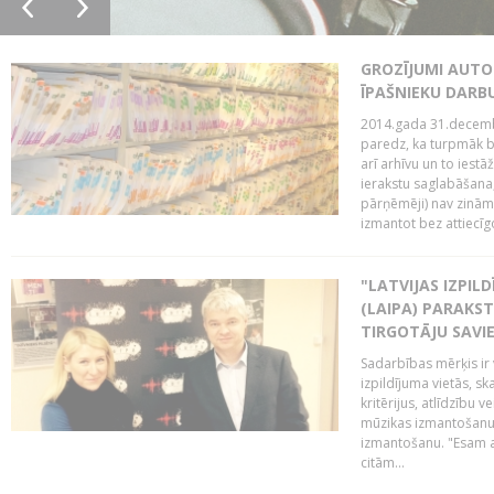
GROZĪJUMI AUTO
ĪPAŠNIEKU DAR
2014.gada 31.decembr
paredz, ka turpmāk bi
arī arhīvu un to iestā
ierakstu saglabāšana,
pārņēmēji) nav zināmi
izmantot bez attiecīgo
"LATVIJAS IZPIL
(LAIPA) PARAKST
TIRGOTĀJU SAVIE
Sadarbības mērķis ir 
izpildījuma vietās, sk
kritērijus, atlīdzību 
mūzikas izmantošanu 
izmantošanu. "Esam a
citām...