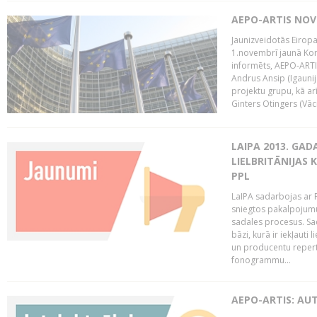
AEPO-ARTIS NO
Jaunizveidotās Eiropa
1.novembrī jaunā Kom
informēts, AEPO-ARTIS
Andrus Ansip (Igaunija
projektu grupu, kā a
Ginters Otingers (Vācij
LAIPA 2013. GAD
LIELBRITĀNIJAS
PPL
LaIPA sadarbojas ar P
sniegtos pakalpojum
sadales procesus. Sad
bāzi, kurā ir iekļauti
un producentu repertuā
fonogrammu...
AEPO-ARTIS: AU