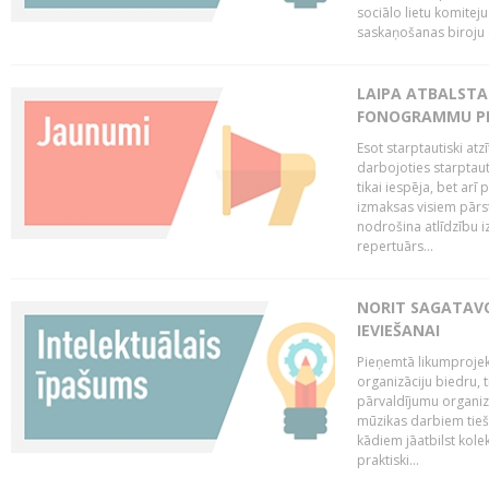
sociālo lietu komiteju
saskaņošanas biroju (
LAIPA ATBALSTA 
FONOGRAMMU PR
Esot starptautiski atz
darbojoties starptaut
tikai iespēja, bet ar
izmaksas visiem pārst
nodrošina atlīdzību i
repertuārs...
NORIT SAGATAVO
IEVIEŠANAI
Pieņemtā likumprojek
organizāciju biedru, t
pārvaldījumu organizā
mūzikas darbiem tiešs
kādiem jāatbilst kole
praktiski...