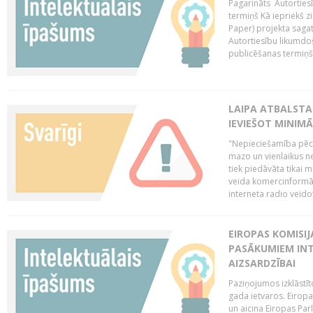
Pagarināts Autorties
termiņš Kā iepriekš zi
Paper) projekta saga
Autortiesību likumdoš
publicēšanas termiņš 
LAIPA ATBALSTA
IEVIEŠOT MINIM
"Nepieciešamība pēc 
mazo un vienlaikus ne
tiek piedāvāta tikai 
veida komercinformāci
interneta radio veidot
EIROPAS KOMISIJ
PASĀKUMIEM INT
AIZSARDZĪBAI
Paziņojumos izklāstīt
gada ietvaros. Eiropa
un aicina Eiropas Par