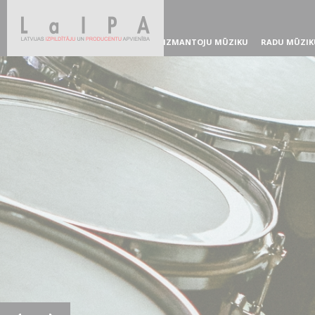
IZMANTOJU MŪZIKU
RADU MŪZIK