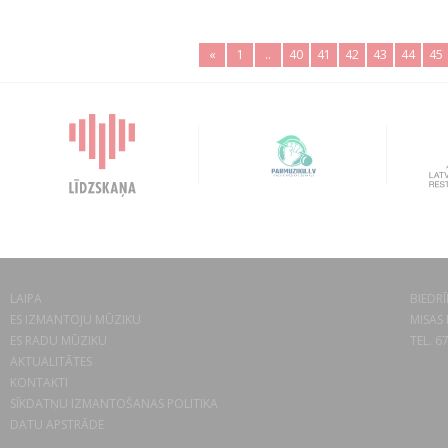
«
1
..
40
41
42
43
44
45
LAIPA
BIEDRĪ
ES IZMANTOJU MŪZIKU
MISAS 
ES RADU MŪZIKU
TEL. 6
AKTUALITĀTES
KONTAKTI
SĪKDATŅU IZMANTOŠANAS POLITIKA
DATU APSTRĀDE