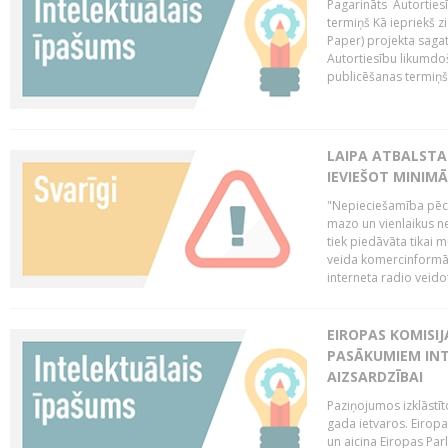
Pagarināts Autorties
termiņš Kā iepriekš zi
Paper) projekta saga
Autortiesību likumdoš
publicēšanas termiņš 
LAIPA ATBALSTA
IEVIEŠOT MINIM
"Nepieciešamība pēc 
mazo un vienlaikus ne
tiek piedāvāta tikai 
veida komercinformāci
interneta radio veidot
EIROPAS KOMISIJ
PASĀKUMIEM INT
AIZSARDZĪBAI
Paziņojumos izklāstīt
gada ietvaros. Eiropa
un aicina Eiropas Par