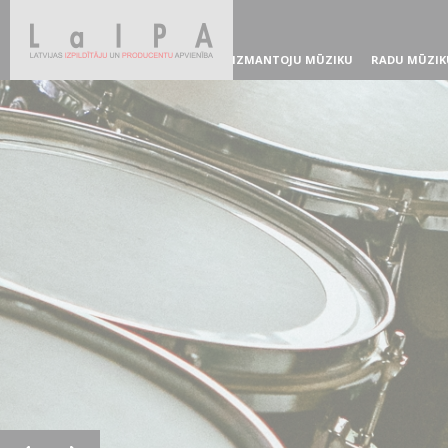
IZMANTOJU MŪZIKU
RADU MŪZIK