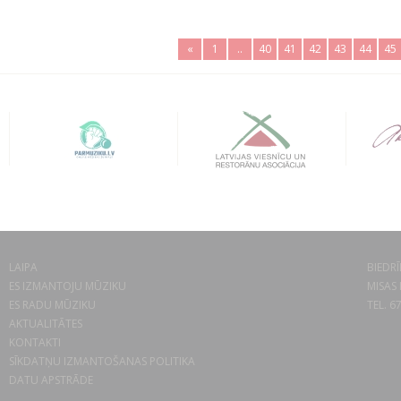
«
1
..
40
41
42
43
44
45
LAIPA
BIEDRĪ
ES IZMANTOJU MŪZIKU
MISAS 
ES RADU MŪZIKU
TEL. 6
AKTUALITĀTES
KONTAKTI
SĪKDATŅU IZMANTOŠANAS POLITIKA
DATU APSTRĀDE