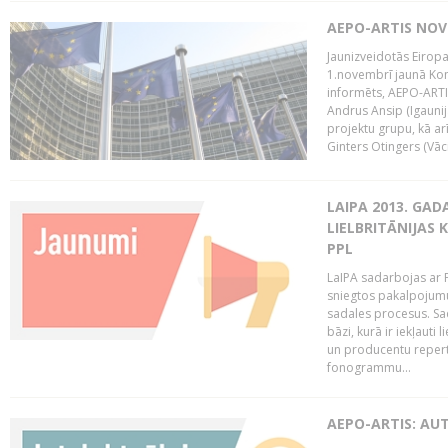
AEPO-ARTIS NO
Jaunizveidotās Eiropa
1.novembrī jaunā Kom
informēts, AEPO-ARTIS
Andrus Ansip (Igaunija
projektu grupu, kā a
Ginters Otingers (Vācij
LAIPA 2013. GAD
LIELBRITĀNIJAS
PPL
LaIPA sadarbojas ar P
sniegtos pakalpojum
sadales procesus. Sad
bāzi, kurā ir iekļauti
un producentu repertuā
fonogrammu...
AEPO-ARTIS: AU