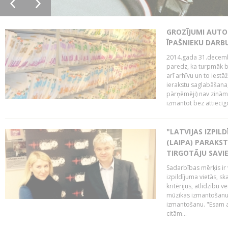
GROZĪJUMI AUTO
ĪPAŠNIEKU DAR
2014.gada 31.decembr
paredz, ka turpmāk bi
arī arhīvu un to iestā
ierakstu saglabāšana,
pārņēmēji) nav zināmi
izmantot bez attiecīgo
"LATVIJAS IZPIL
(LAIPA) PARAKST
TIRGOTĀJU SAVIE
Sadarbības mērķis ir 
izpildījuma vietās, sk
kritērijus, atlīdzību 
mūzikas izmantošanu 
izmantošanu. "Esam a
citām...