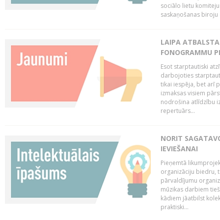
sociālo lietu komiteju
saskaņošanas biroju (
LAIPA ATBALSTA 
FONOGRAMMU PR
Esot starptautiski atz
darbojoties starptaut
tikai iespēja, bet ar
izmaksas visiem pārst
nodrošina atlīdzību i
repertuārs...
NORIT SAGATAVO
IEVIEŠANAI
Pieņemtā likumprojek
organizāciju biedru, t
pārvaldījumu organizā
mūzikas darbiem tiešs
kādiem jāatbilst kole
praktiski...