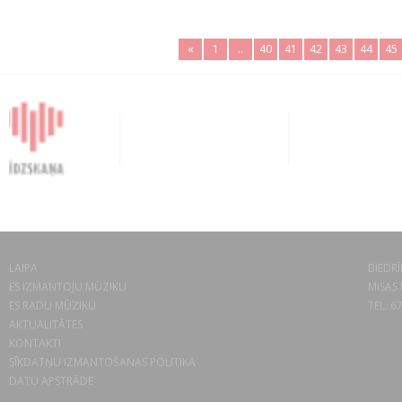
«
1
..
40
41
42
43
44
45
LAIPA
BIEDRĪ
ES IZMANTOJU MŪZIKU
MISAS 
ES RADU MŪZIKU
TEL. 6
AKTUALITĀTES
KONTAKTI
SĪKDATŅU IZMANTOŠANAS POLITIKA
DATU APSTRĀDE