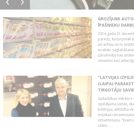
GROZĪJUMI AUTO
ĪPAŠNIEKU DAR
2014.gada 31.decembr
paredz, ka turpmāk bi
arī arhīvu un to iestā
ierakstu saglabāšana,
pārņēmēji) nav zināmi
izmantot bez attiecīgo
"LATVIJAS IZPIL
(LAIPA) PARAKST
TIRGOTĀJU SAVIE
Sadarbības mērķis ir 
izpildījuma vietās, sk
kritērijus, atlīdzību 
mūzikas izmantošanu 
izmantošanu. "Esam a
citām...