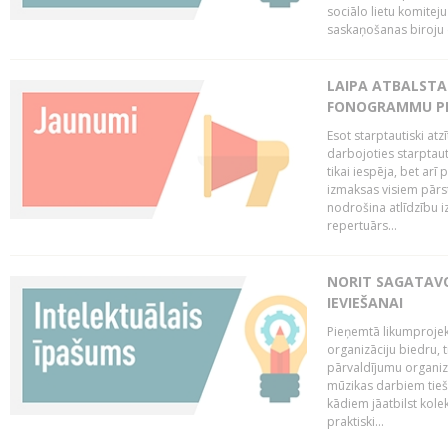
sociālo lietu komiteju
saskaņošanas biroju (
LAIPA ATBALSTA 
FONOGRAMMU PR
Esot starptautiski atz
darbojoties starptaut
tikai iespēja, bet ar
izmaksas visiem pārst
nodrošina atlīdzību i
repertuārs...
NORIT SAGATAVO
IEVIEŠANAI
Pieņemtā likumprojek
organizāciju biedru, t
pārvaldījumu organizā
mūzikas darbiem tiešs
kādiem jāatbilst kole
praktiski...