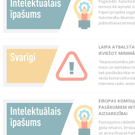
Pagarināts Autorties
termiņš Kā iepriekš zi
Paper) projekta saga
Autortiesību likumdoš
publicēšanas termiņš 
LAIPA ATBALSTA
IEVIEŠOT MINIM
"Nepieciešamība pēc 
mazo un vienlaikus ne
tiek piedāvāta tikai 
veida komercinformāci
interneta radio veidot
EIROPAS KOMISIJ
PASĀKUMIEM INT
AIZSARDZĪBAI
Paziņojumos izklāstīt
gada ietvaros. Eiropa
un aicina Eiropas Par