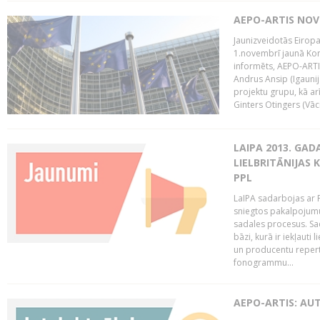
AEPO-ARTIS NO
Jaunizveidotās Eiropa
1.novembrī jaunā Kom
informēts, AEPO-ARTIS
Andrus Ansip (Igaunija
projektu grupu, kā a
Ginters Otingers (Vācij
LAIPA 2013. GAD
LIELBRITĀNIJAS
PPL
LaIPA sadarbojas ar P
sniegtos pakalpojum
sadales procesus. Sad
bāzi, kurā ir iekļauti
un producentu repertuā
fonogrammu...
AEPO-ARTIS: AU