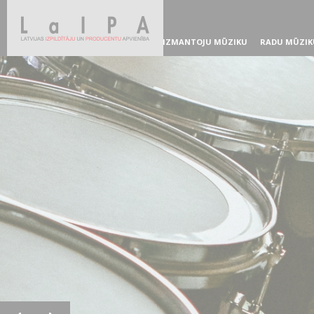
IZMANTOJU MŪZIKU
RADU MŪZIK