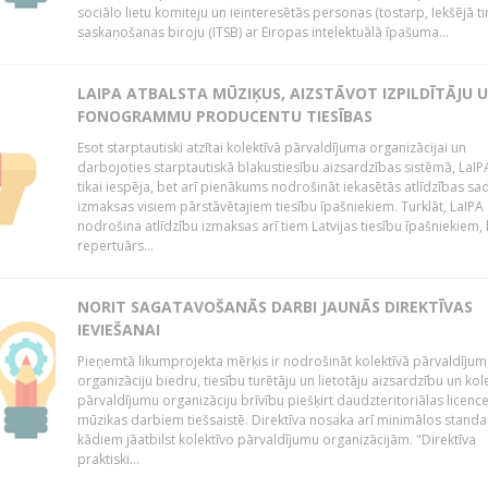
sociālo lietu komiteju un ieinteresētās personas (tostarp, Iekšējā ti
saskaņošanas biroju (ITSB) ar Eiropas intelektuālā īpašuma...
LAIPA ATBALSTA MŪZIĶUS, AIZSTĀVOT IZPILDĪTĀJU 
FONOGRAMMU PRODUCENTU TIESĪBAS
Esot starptautiski atzītai kolektīvā pārvaldījuma organizācijai un
darbojoties starptautiskā blakustiesību aizsardzības sistēmā, LaIPA
tikai iespēja, bet arī pienākums nodrošināt iekasētās atlīdzības sad
izmaksas visiem pārstāvētajiem tiesību īpašniekiem. Turklāt, LaIPA
nodrošina atlīdzību izmaksas arī tiem Latvijas tiesību īpašniekiem,
repertuārs...
NORIT SAGATAVOŠANĀS DARBI JAUNĀS DIREKTĪVAS
IEVIEŠANAI
Pieņemtā likumprojekta mērķis ir nodrošināt kolektīvā pārvaldījum
organizāciju biedru, tiesību turētāju un lietotāju aizsardzību un kol
pārvaldījumu organizāciju brīvību piešķirt daudzteritoriālas licenc
mūzikas darbiem tiešsaistē. Direktīva nosaka arī minimālos standa
kādiem jāatbilst kolektīvo pārvaldījumu organizācijām. "Direktīva
praktiski...