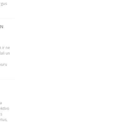
rgus
UN
 ir ne
ali un
 kuru
a
ektīvo
es
rtus,