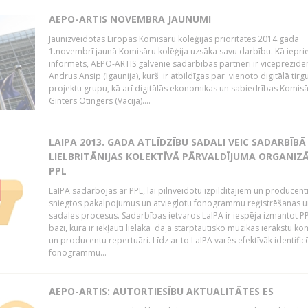
AEPO-ARTIS NOVEMBRA JAUNUMI
Jaunizveidotās Eiropas Komisāru kolēģijas prioritātes 2014.gada
1.novembrī jaunā Komisāru kolēģija uzsāka savu darbību. Kā iepri
informēts, AEPO-ARTIS galvenie sadarbības partneri ir viceprezide
Andrus Ansip (Igaunija), kurš ir atbildīgas par vienoto digitālā tirg
projektu grupu, kā arī digitālās ekonomikas un sabiedrības Komis
Ginters Otingers (Vācija)....
LAIPA 2013. GADA ATLĪDZĪBU SADALI VEIC SADARBĪBĀ
LIELBRITĀNIJAS KOLEKTĪVĀ PĀRVALDĪJUMA ORGANIZĀ
PPL
LaIPA sadarbojas ar PPL, lai pilnveidotu izpildītājiem un producen
sniegtos pakalpojumus un atvieglotu fonogrammu reģistrēšanas u
sadales procesus. Sadarbības ietvaros LaIPA ir iespēja izmantot P
bāzi, kurā ir iekļauti lielākā daļa starptautisko mūzikas ierakstu k
un producentu repertuāri. Līdz ar to LaIPA varēs efektīvāk identific
fonogrammu...
AEPO-ARTIS: AUTORTIESĪBU AKTUALITĀTES ES