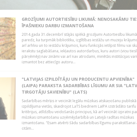
GROZĪJUMI AUTORTIESĪBU LIKUMĀ: NENOSAKĀMU TIE
ĪPAŠNIEKU DARBU IZMANTOŠANA
2014.gada 31.decembrī stājās spēkā grozījumi Autortiesību likumā
paredz, ka turpmāk bibliotēku, izglītības iestāžu un muzeju krājum
arī arhīvu un to iestāžu krājumos, kuru funkcijās ietilpst filmu vai s
ierakstu saglabāšana, iekļautos autordarbus, kuru autori (viņu ties
pārņēmēji) nav zināmi vai arī nav atrodami, minētās institūcijas var
izmantot bez attiecīgo autoru...
"LATVIJAS IZPILDĪTĀJU UN PRODUCENTU APVIENĪBA"
(LAIPA) PARAKSTA SADARBĪBAS LĪGUMU AR SIA "LATV
TIRGOTĀJU SAVIENĪBU" (LATS)
Sadarbības mērķis ir veicināt legālu mūzikas atskaņošanu publiskā
izpildījuma vietās, skaidrojot LaTS biedriem LaIPA izstrādāto tarifu
kritērijus, atlīdzību veidošanās principus, kā arī veicināt izpratni pa
mūzikas izmantošanu uzņēmējdarbībā un Latvijā radītas mūzikas
izmantošanu. "Esam atvērti šādu sadarbības līgumu parakstīšanai a
citām...