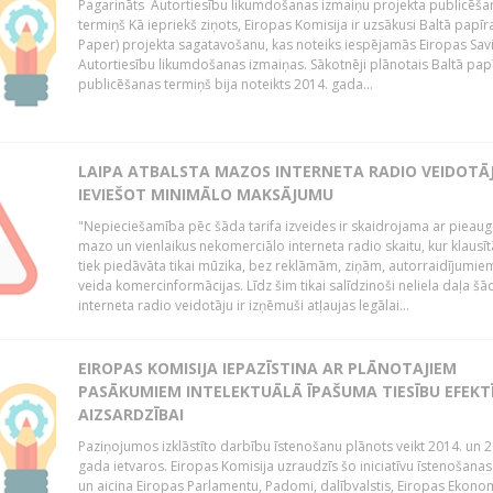
Pagarināts Autortiesību likumdošanas izmaiņu projekta publicēša
termiņš Kā iepriekš ziņots, Eiropas Komisija ir uzsākusi Baltā papīr
Paper) projekta sagatavošanu, kas noteiks iespējamās Eiropas Sav
Autortiesību likumdošanas izmaiņas. Sākotnēji plānotais Baltā pap
publicēšanas termiņš bija noteikts 2014. gada...
LAIPA ATBALSTA MAZOS INTERNETA RADIO VEIDOTĀJ
IEVIEŠOT MINIMĀLO MAKSĀJUMU
"Nepieciešamība pēc šāda tarifa izveides ir skaidrojama ar pieau
mazo un vienlaikus nekomerciālo interneta radio skaitu, kur klausī
tiek piedāvāta tikai mūzika, bez reklāmām, ziņām, autorraidījumiem
veida komercinformācijas. Līdz šim tikai salīdzinoši neliela daļa šā
interneta radio veidotāju ir izņēmuši atļaujas legālai...
EIROPAS KOMISIJA IEPAZĪSTINA AR PLĀNOTAJIEM
PASĀKUMIEM INTELEKTUĀLĀ ĪPAŠUMA TIESĪBU EFEKT
AIZSARDZĪBAI
Paziņojumos izklāstīto darbību īstenošanu plānots veikt 2014. un 2
gada ietvaros. Eiropas Komisija uzraudzīs šo iniciatīvu īstenošanas
un aicina Eiropas Parlamentu, Padomi, dalībvalstis, Eiropas Ekono