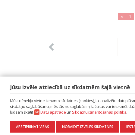
«
1
Jūsu izvēle attiecībā uz sīkdatnēm šajā vietnē
LAIPA
ES IZMANTOJU MŪZIKU
Mūsu tīmekļa vietne izmanto sīkdatnes (cookies), lai analizētu datuplūsmu
ES RADU MŪZIKU
sīkdatņu saglabāšanu, mēs tās nesaglabāsim, taču tas var ietekmēt dažu 
AKTUALITĀTES
lūdzam skatīt
Datu apstrāde
un
Sīkdatņu izmantošanas politika
.
KONTAKTI
SĪKDATŅU IZMANTOŠANAS POLITIKA
APSTIPRINĀT VISAS
NORAIDĪT IZVĒLES SĪKDATNES
IEST
DATU APSTRĀDE