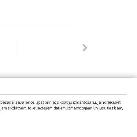
PVIENĪBA'
bāšanai savā ierīcē, apstipriniet sīkdatņu izmantošanu. Ja noraidīsiet
LAIPA.ORG
ajām sīkdatnēm, to ievāktajiem datiem, izmantotājiem un Jūsu tiesībām,