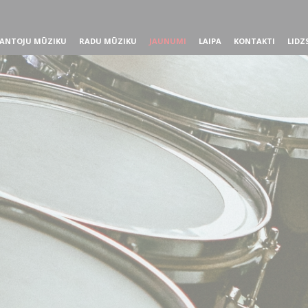
ANTOJU MŪZIKU
RADU MŪZIKU
JAUNUMI
LAIPA
KONTAKTI
LIDZ