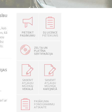
SĪBU
, kas
os, kā
PIETEIKT
DJ LICENCE
PASĀKUMU
PIETEIKUMS
kaņu
ību
ēs
ZELTA UN
PLATĪNA
SERTIFIKĀCIJA
IJAS
SAŅEMT
SAŅEMT
ATĻAUJU
ATĻAUJU
MŪZIKAI
MŪZIKAI
VEIKALĀ
KAFEJNĪCĀ
r
rī ar
PASĀKUMA
FONOGRAMMU
ATSKAITE