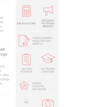
ekš
MŪZIKAS
nts
KALKULATORS
PATĒRIŅA
us
INDEKSS
ārs
FONOGRAMMU
REĢISTRĀCIJAS
ANKETA
 AR
CIJU
tiem
SATURA
JAUTĀJUMS
n
ATSKAITE
JURISTAM
PL datu
ompāniju
BIEŽĀK
ēt
UZDOTIE
JAUTĀJUMI