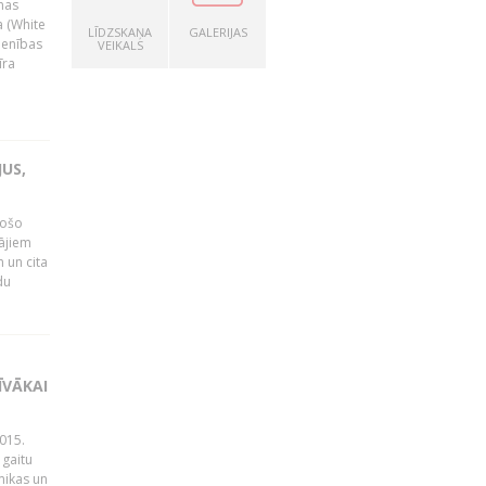
nas
a (White
LĪDZSKAŅA
GALERIJAS
ienības
VEIKALS
īra
US,
gošo
tājiem
 un cita
du
ĪVĀKAI
015.
 gaitu
mikas un