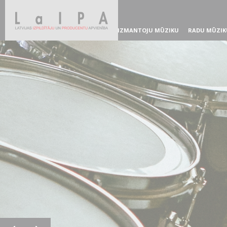
IZMANTOJU MŪZIKU
RADU MŪZIK