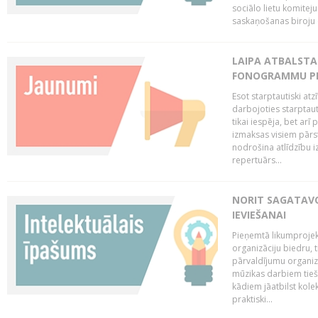
sociālo lietu komiteju
saskaņošanas biroju (
LAIPA ATBALSTA 
FONOGRAMMU PR
Esot starptautiski atz
darbojoties starptaut
tikai iespēja, bet ar
izmaksas visiem pārst
nodrošina atlīdzību i
repertuārs...
NORIT SAGATAVO
IEVIEŠANAI
Pieņemtā likumprojek
organizāciju biedru, t
pārvaldījumu organizā
mūzikas darbiem tiešs
kādiem jāatbilst kole
praktiski...