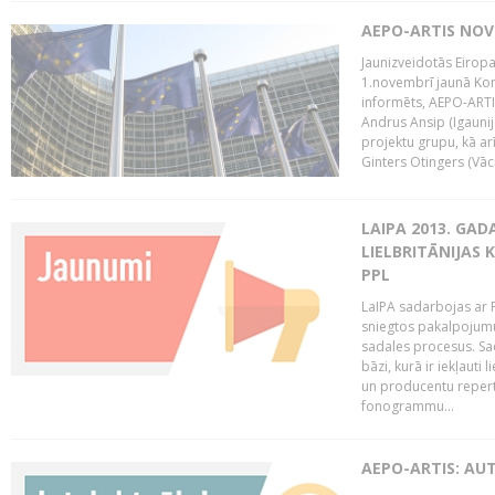
AEPO-ARTIS NO
Jaunizveidotās Eiropa
1.novembrī jaunā Kom
informēts, AEPO-ARTIS
Andrus Ansip (Igaunija
projektu grupu, kā a
Ginters Otingers (Vācij
LAIPA 2013. GAD
LIELBRITĀNIJAS
PPL
LaIPA sadarbojas ar P
sniegtos pakalpojum
sadales procesus. Sad
bāzi, kurā ir iekļauti
un producentu repertuā
fonogrammu...
AEPO-ARTIS: AU