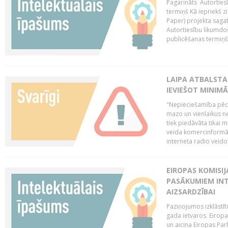
Pagarināts Autorties
termiņš Kā iepriekš zi
Paper) projekta saga
Autortiesību likumdoš
publicēšanas termiņš 
LAIPA ATBALSTA
IEVIEŠOT MINIM
"Nepieciešamība pēc 
mazo un vienlaikus ne
tiek piedāvāta tikai 
veida komercinformāci
interneta radio veidot
EIROPAS KOMISIJ
PASĀKUMIEM INT
AIZSARDZĪBAI
Paziņojumos izklāstīt
gada ietvaros. Eiropa
un aicina Eiropas Par