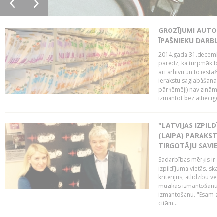
GROZĪJUMI AUTO
ĪPAŠNIEKU DAR
2014.gada 31.decembr
paredz, ka turpmāk bi
arī arhīvu un to iestā
ierakstu saglabāšana,
pārņēmēji) nav zināmi
izmantot bez attiecīgo
"LATVIJAS IZPIL
(LAIPA) PARAKST
TIRGOTĀJU SAVIE
Sadarbības mērķis ir 
izpildījuma vietās, sk
kritērijus, atlīdzību 
mūzikas izmantošanu 
izmantošanu. "Esam a
citām...