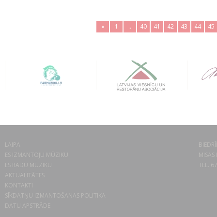
«
1
..
40
41
42
43
44
45
LAIPA
BIEDRĪ
ES IZMANTOJU MŪZIKU
MISAS 
ES RADU MŪZIKU
TEL. 6
AKTUALITĀTES
KONTAKTI
SĪKDATŅU IZMANTOŠANAS POLITIKA
DATU APSTRĀDE