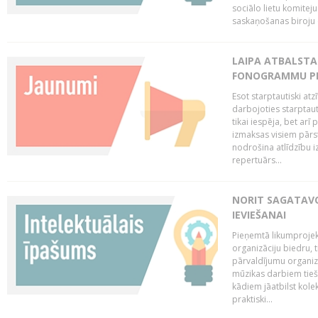
sociālo lietu komiteju
saskaņošanas biroju (
LAIPA ATBALSTA 
FONOGRAMMU PR
Esot starptautiski atz
darbojoties starptaut
tikai iespēja, bet ar
izmaksas visiem pārst
nodrošina atlīdzību i
repertuārs...
NORIT SAGATAVO
IEVIEŠANAI
Pieņemtā likumprojek
organizāciju biedru, t
pārvaldījumu organizā
mūzikas darbiem tiešs
kādiem jāatbilst kole
praktiski...