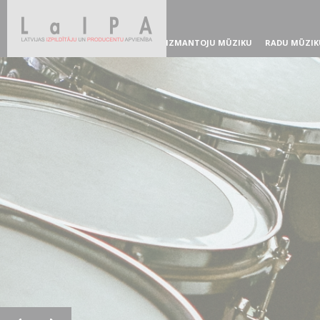
IZMANTOJU MŪZIKU
RADU MŪZIK