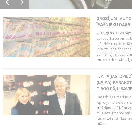
GROZĪJUMI AUTO
ĪPAŠNIEKU DAR
2014.gada 31.decembr
paredz, ka turpmāk bi
arī arhīvu un to iestā
ierakstu saglabāšana,
pārņēmēji) nav zināmi
izmantot bez attiecīgo
"LATVIJAS IZPIL
(LAIPA) PARAKST
TIRGOTĀJU SAVIE
Sadarbības mērķis ir 
izpildījuma vietās, sk
kritērijus, atlīdzību 
mūzikas izmantošanu 
izmantošanu. "Esam a
citām...