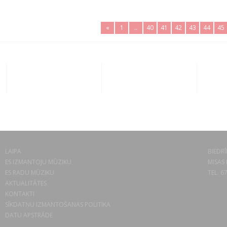
«
1
..
40
41
42
43
44
45
LAIPA
BIEDRĪ
ES IZMANTOJU MŪZIKU
MISAS 
ES RADU MŪZIKU
TEL. 6
AKTUALITĀTES
KONTAKTI
SĪKDATŅU IZMANTOŠANAS POLITIKA
DATU APSTRĀDE