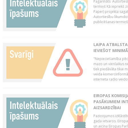
Pagarināts Autorties
termiņš Kā iepriekš zi
Paper) projekta saga
Autortiesību likumdoš
publicēšanas termiņš 
LAIPA ATBALSTA
IEVIEŠOT MINIM
"Nepieciešamība pēc 
mazo un vienlaikus ne
tiek piedāvāta tikai 
veida komercinformāci
interneta radio veidot
EIROPAS KOMISIJ
PASĀKUMIEM INT
AIZSARDZĪBAI
Paziņojumos izklāstīt
gada ietvaros. Eiropa
un aicina Eiropas Par