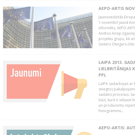
AEPO-ARTIS NO
Jaunizveidotās Eiropa
1.novembrī jaunā Kom
informēts, AEPO-ARTIS
Andrus Ansip (Igaunija
projektu grupu, kā a
Ginters Otingers (Vācij
LAIPA 2013. GAD
LIELBRITĀNIJAS
PPL
LaIPA sadarbojas ar P
sniegtos pakalpojum
sadales procesus. Sad
bāzi, kurā ir iekļauti
un producentu repertuā
fonogrammu...
AEPO-ARTIS: AU