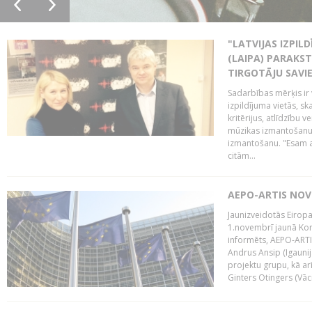
"LATVIJAS IZPIL
(LAIPA) PARAKST
TIRGOTĀJU SAVIE
Sadarbības mērķis ir 
izpildījuma vietās, sk
kritērijus, atlīdzību 
mūzikas izmantošanu 
izmantošanu. "Esam a
citām...
AEPO-ARTIS NO
Jaunizveidotās Eiropa
1.novembrī jaunā Kom
informēts, AEPO-ARTIS
Andrus Ansip (Igaunija
projektu grupu, kā a
Ginters Otingers (Vācij