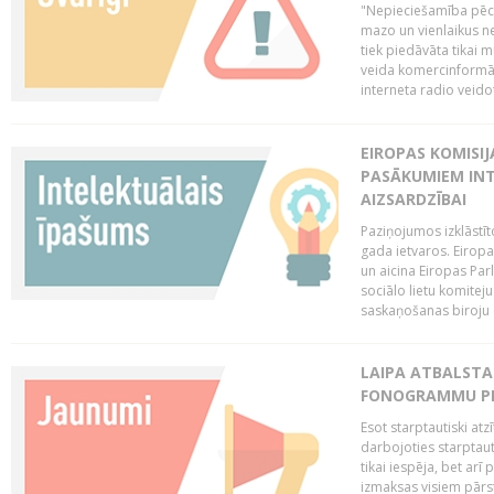
"Nepieciešamība pēc 
mazo un vienlaikus ne
tiek piedāvāta tikai 
veida komercinformāci
interneta radio veidot
EIROPAS KOMISIJ
PASĀKUMIEM INT
AIZSARDZĪBAI
Paziņojumos izklāstīt
gada ietvaros. Eiropa
un aicina Eiropas Par
sociālo lietu komiteju
saskaņošanas biroju (
LAIPA ATBALSTA 
FONOGRAMMU PR
Esot starptautiski atz
darbojoties starptaut
tikai iespēja, bet ar
izmaksas visiem pārst