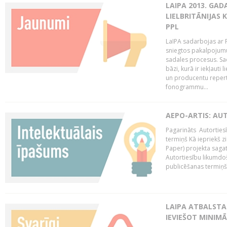
LAIPA 2013. GAD
LIELBRITĀNIJAS
PPL
LaIPA sadarbojas ar P
sniegtos pakalpojum
sadales procesus. Sad
bāzi, kurā ir iekļauti
un producentu repertuā
fonogrammu...
AEPO-ARTIS: AU
Pagarināts Autorties
termiņš Kā iepriekš zi
Paper) projekta saga
Autortiesību likumdoš
publicēšanas termiņš 
LAIPA ATBALSTA
IEVIEŠOT MINIM