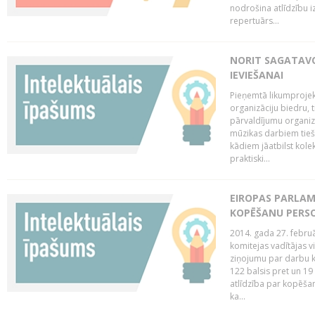
nodrošina atlīdzību i
repertuārs...
NORIT SAGATAVO
IEVIEŠANAI
Pieņemtā likumprojek
organizāciju biedru, t
pārvaldījumu organizā
mūzikas darbiem tiešs
kādiem jāatbilst kole
praktiski...
EIROPAS PARLAM
KOPĒŠANU PERS
2014. gada 27. februā
komitejas vadītājas v
ziņojumu par darbu k
122 balsis pret un 19
atlīdzība par kopēša
ka...