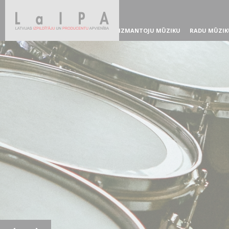
IZMANTOJU MŪZIKU
RADU MŪZIK