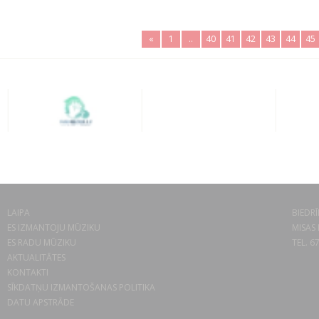
«
1
..
40
41
42
43
44
45
LAIPA
BIEDRĪ
ES IZMANTOJU MŪZIKU
MISAS 
ES RADU MŪZIKU
TEL. 6
AKTUALITĀTES
KONTAKTI
SĪKDATŅU IZMANTOŠANAS POLITIKA
DATU APSTRĀDE