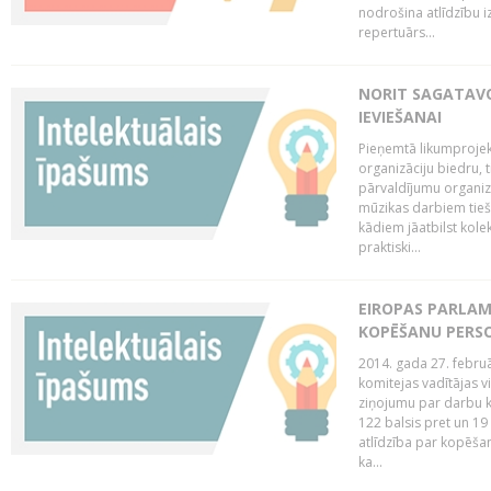
nodrošina atlīdzību i
repertuārs...
NORIT SAGATAVO
IEVIEŠANAI
Pieņemtā likumprojek
organizāciju biedru, t
pārvaldījumu organizā
mūzikas darbiem tiešs
kādiem jāatbilst kole
praktiski...
EIROPAS PARLAM
KOPĒŠANU PERS
2014. gada 27. februā
komitejas vadītājas v
ziņojumu par darbu k
122 balsis pret un 19
atlīdzība par kopēša
ka...