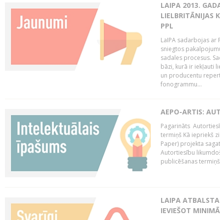
LAIPA 2013. GAD
LIELBRITĀNIJAS
PPL
LaIPA sadarbojas ar P
sniegtos pakalpojum
sadales procesus. Sad
bāzi, kurā ir iekļauti
un producentu repertuā
fonogrammu...
AEPO-ARTIS: AU
Pagarināts Autorties
termiņš Kā iepriekš zi
Paper) projekta saga
Autortiesību likumdoš
publicēšanas termiņš 
LAIPA ATBALSTA
IEVIEŠOT MINIM