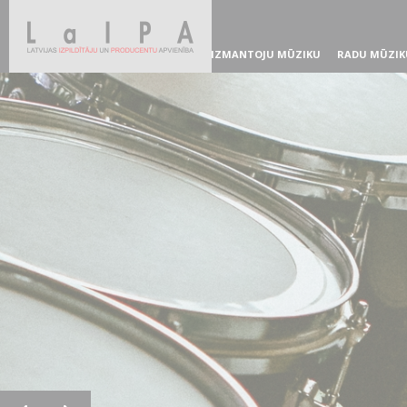
IZMANTOJU MŪZIKU
RADU MŪZIK