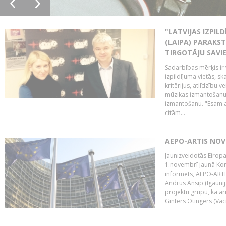
"LATVIJAS IZPIL
(LAIPA) PARAKST
TIRGOTĀJU SAVIE
Sadarbības mērķis ir 
izpildījuma vietās, sk
kritērijus, atlīdzību 
mūzikas izmantošanu 
izmantošanu. "Esam a
citām...
AEPO-ARTIS NO
Jaunizveidotās Eiropa
1.novembrī jaunā Kom
informēts, AEPO-ARTIS
Andrus Ansip (Igaunija
projektu grupu, kā a
Ginters Otingers (Vācij