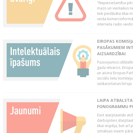
"Nepieciešamība pēc 
mazo un vienlaikus ne
tiek piedāvāta tikai 
veida komercinformāci
interneta radio veidot
EIROPAS KOMISIJ
PASĀKUMIEM INT
AIZSARDZĪBAI
Paziņojumos izklāstīt
gada ietvaros. Eiropa
un aicina Eiropas Par
sociālo lietu komiteju
saskaņošanas biroju (
LAIPA ATBALSTA 
FONOGRAMMU PR
Esot starptautiski atz
darbojoties starptaut
tikai iespēja, bet ar
izmaksas visiem pārst