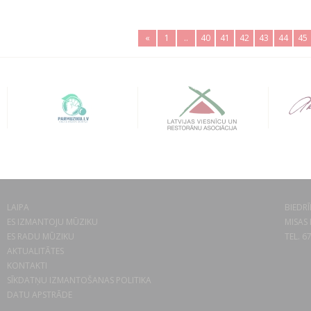
«
1
..
40
41
42
43
44
45
LAIPA
BIEDRĪ
ES IZMANTOJU MŪZIKU
MISAS 
ES RADU MŪZIKU
TEL. 6
AKTUALITĀTES
KONTAKTI
SĪKDATŅU IZMANTOŠANAS POLITIKA
DATU APSTRĀDE