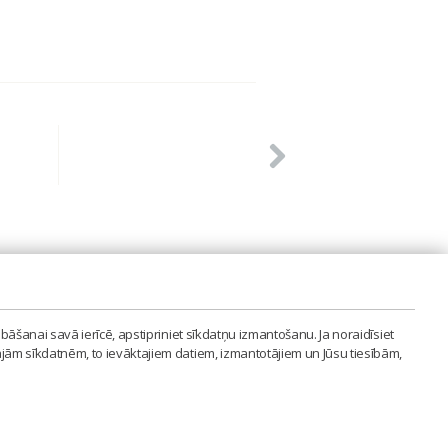
PVIENĪBA'
bāšanai savā ierīcē, apstipriniet sīkdatņu izmantošanu. Ja noraidīsiet
LAIPA.ORG
ajām sīkdatnēm, to ievāktajiem datiem, izmantotājiem un Jūsu tiesībām,