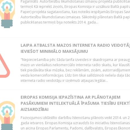
Pagarināts Autortiesību likumdošanas izmaiņu projekta publicēša
termiņš Kā iepriekš ziņots, Eiropas Komisija ir uzsākusi Baltā papīr
Paper) projekta sagatavošanu, kas noteiks iespējamās Eiropas Sav
Autortiesību likumdošanas izmaiņas. Sākotnēji plānotais Baltā pap
publicēšanas termiņš bija noteikts 2014. gada...
LAIPA ATBALSTA MAZOS INTERNETA RADIO VEIDOTĀJ
IEVIEŠOT MINIMĀLO MAKSĀJUMU
"Nepieciešamība pēc šāda tarifa izveides ir skaidrojama ar pieau
mazo un vienlaikus nekomerciālo interneta radio skaitu, kur klausī
tiek piedāvāta tikai mūzika, bez reklāmām, ziņām, autorraidījumiem
veida komercinformācijas. Līdz šim tikai salīdzinoši neliela daļa šā
interneta radio veidotāju ir izņēmuši atļaujas legālai...
EIROPAS KOMISIJA IEPAZĪSTINA AR PLĀNOTAJIEM
PASĀKUMIEM INTELEKTUĀLĀ ĪPAŠUMA TIESĪBU EFEKT
AIZSARDZĪBAI
Paziņojumos izklāstīto darbību īstenošanu plānots veikt 2014. un 2
gada ietvaros. Eiropas Komisija uzraudzīs šo iniciatīvu īstenošanas
un aicina Eiropas Parlamentu, Padomi, dalībvalstis, Eiropas Ekono