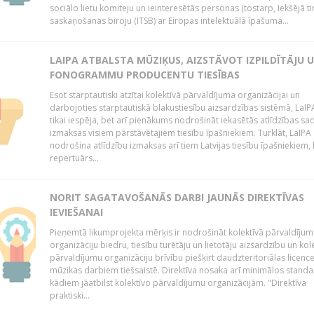
sociālo lietu komiteju un ieinteresētās personas (tostarp, Iekšējā ti
saskaņošanas biroju (ITSB) ar Eiropas intelektuālā īpašuma...
LAIPA ATBALSTA MŪZIĶUS, AIZSTĀVOT IZPILDĪTĀJU 
FONOGRAMMU PRODUCENTU TIESĪBAS
Esot starptautiski atzītai kolektīvā pārvaldījuma organizācijai un
darbojoties starptautiskā blakustiesību aizsardzības sistēmā, LaIPA
tikai iespēja, bet arī pienākums nodrošināt iekasētās atlīdzības sad
izmaksas visiem pārstāvētajiem tiesību īpašniekiem. Turklāt, LaIPA
nodrošina atlīdzību izmaksas arī tiem Latvijas tiesību īpašniekiem,
repertuārs...
NORIT SAGATAVOŠANĀS DARBI JAUNĀS DIREKTĪVAS
IEVIEŠANAI
Pieņemtā likumprojekta mērķis ir nodrošināt kolektīvā pārvaldījum
organizāciju biedru, tiesību turētāju un lietotāju aizsardzību un kol
pārvaldījumu organizāciju brīvību piešķirt daudzteritoriālas licenc
mūzikas darbiem tiešsaistē. Direktīva nosaka arī minimālos standa
kādiem jāatbilst kolektīvo pārvaldījumu organizācijām. "Direktīva
praktiski...