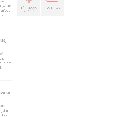
nas
a (White
LĪDZSKAŅA
GALERIJAS
ienības
VEIKALS
īra
US,
gošo
tājiem
 un cita
du
ĪVĀKAI
015.
 gaitu
mikas un