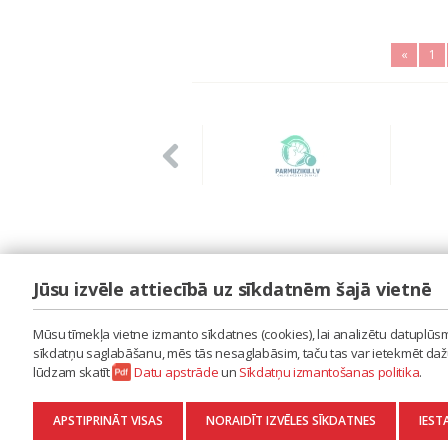
«
1
Jūsu izvēle attiecībā uz sīkdatnēm šajā vietnē
LAIPA
ES IZMANTOJU MŪZIKU
Mūsu tīmekļa vietne izmanto sīkdatnes (cookies), lai analizētu datuplūsmu
ES RADU MŪZIKU
sīkdatņu saglabāšanu, mēs tās nesaglabāsim, taču tas var ietekmēt dažu 
AKTUALITĀTES
lūdzam skatīt
Datu apstrāde
un
Sīkdatņu izmantošanas politika
.
KONTAKTI
SĪKDATŅU IZMANTOŠANAS POLITIKA
APSTIPRINĀT VISAS
NORAIDĪT IZVĒLES SĪKDATNES
IEST
DATU APSTRĀDE