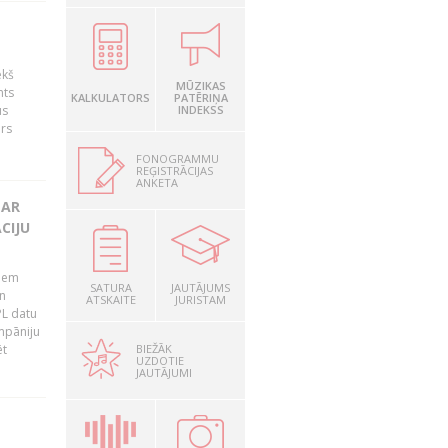
ekš
MŪZIKAS
nts
KALKULATORS
PATĒRIŅA
us
INDEKSS
ārs
FONOGRAMMU
REĢISTRĀCIJAS
ANKETA
 AR
CIJU
tiem
SATURA
JAUTĀJUMS
n
ATSKAITE
JURISTAM
PL datu
ompāniju
BIEŽĀK
ēt
UZDOTIE
JAUTĀJUMI