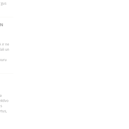
rgus
UN
 ir ne
ali un
 kuru
a
ektīvo
es
rtus,