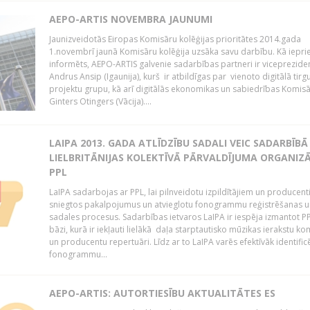
AEPO-ARTIS NOVEMBRA JAUNUMI
Jaunizveidotās Eiropas Komisāru kolēģijas prioritātes 2014.gada
1.novembrī jaunā Komisāru kolēģija uzsāka savu darbību. Kā iepri
informēts, AEPO-ARTIS galvenie sadarbības partneri ir viceprezide
Andrus Ansip (Igaunija), kurš ir atbildīgas par vienoto digitālā tirg
projektu grupu, kā arī digitālās ekonomikas un sabiedrības Komis
Ginters Otingers (Vācija)....
LAIPA 2013. GADA ATLĪDZĪBU SADALI VEIC SADARBĪBĀ
LIELBRITĀNIJAS KOLEKTĪVĀ PĀRVALDĪJUMA ORGANIZĀ
PPL
LaIPA sadarbojas ar PPL, lai pilnveidotu izpildītājiem un producen
sniegtos pakalpojumus un atvieglotu fonogrammu reģistrēšanas u
sadales procesus. Sadarbības ietvaros LaIPA ir iespēja izmantot P
bāzi, kurā ir iekļauti lielākā daļa starptautisko mūzikas ierakstu k
un producentu repertuāri. Līdz ar to LaIPA varēs efektīvāk identific
fonogrammu...
AEPO-ARTIS: AUTORTIESĪBU AKTUALITĀTES ES