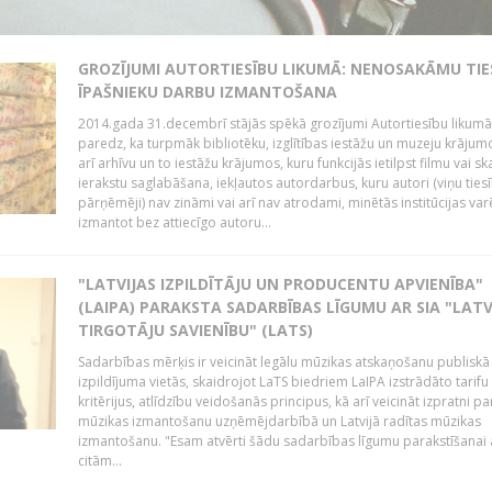
GROZĪJUMI AUTORTIESĪBU LIKUMĀ: NENOSAKĀMU TIE
ĪPAŠNIEKU DARBU IZMANTOŠANA
2014.gada 31.decembrī stājās spēkā grozījumi Autortiesību likumā
paredz, ka turpmāk bibliotēku, izglītības iestāžu un muzeju krājum
arī arhīvu un to iestāžu krājumos, kuru funkcijās ietilpst filmu vai s
ierakstu saglabāšana, iekļautos autordarbus, kuru autori (viņu ties
pārņēmēji) nav zināmi vai arī nav atrodami, minētās institūcijas var
izmantot bez attiecīgo autoru...
"LATVIJAS IZPILDĪTĀJU UN PRODUCENTU APVIENĪBA"
(LAIPA) PARAKSTA SADARBĪBAS LĪGUMU AR SIA "LATV
TIRGOTĀJU SAVIENĪBU" (LATS)
Sadarbības mērķis ir veicināt legālu mūzikas atskaņošanu publiskā
izpildījuma vietās, skaidrojot LaTS biedriem LaIPA izstrādāto tarifu
kritērijus, atlīdzību veidošanās principus, kā arī veicināt izpratni pa
mūzikas izmantošanu uzņēmējdarbībā un Latvijā radītas mūzikas
izmantošanu. "Esam atvērti šādu sadarbības līgumu parakstīšanai a
citām...