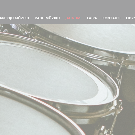
ANTOJU MŪZIKU
RADU MŪZIKU
JAUNUMI
LAIPA
KONTAKTI
LIDZ