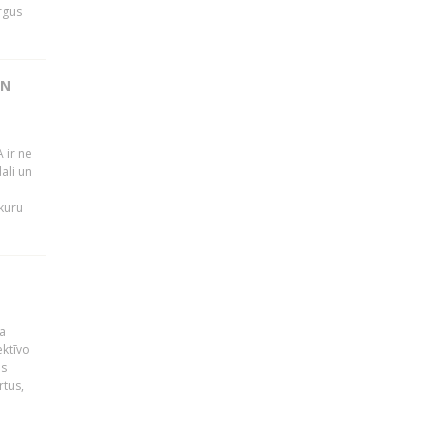
rgus
UN
 ir ne
ali un
 kuru
a
ektīvo
es
rtus,