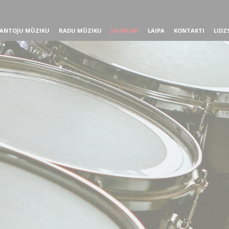
ANTOJU MŪZIKU
RADU MŪZIKU
JAUNUMI
LAIPA
KONTAKTI
LIDZ