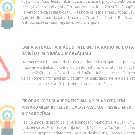
Pagarināts Autortiesību likumdošanas izmaiņu projekta publicēša
termiņš Kā iepriekš ziņots, Eiropas Komisija ir uzsākusi Baltā papīr
Paper) projekta sagatavošanu, kas noteiks iespējamās Eiropas Sav
Autortiesību likumdošanas izmaiņas. Sākotnēji plānotais Baltā pap
publicēšanas termiņš bija noteikts 2014. gada...
LAIPA ATBALSTA MAZOS INTERNETA RADIO VEIDOTĀJ
IEVIEŠOT MINIMĀLO MAKSĀJUMU
"Nepieciešamība pēc šāda tarifa izveides ir skaidrojama ar pieau
mazo un vienlaikus nekomerciālo interneta radio skaitu, kur klausī
tiek piedāvāta tikai mūzika, bez reklāmām, ziņām, autorraidījumiem
veida komercinformācijas. Līdz šim tikai salīdzinoši neliela daļa šā
interneta radio veidotāju ir izņēmuši atļaujas legālai...
EIROPAS KOMISIJA IEPAZĪSTINA AR PLĀNOTAJIEM
PASĀKUMIEM INTELEKTUĀLĀ ĪPAŠUMA TIESĪBU EFEKT
AIZSARDZĪBAI
Paziņojumos izklāstīto darbību īstenošanu plānots veikt 2014. un 2
gada ietvaros. Eiropas Komisija uzraudzīs šo iniciatīvu īstenošanas
un aicina Eiropas Parlamentu, Padomi, dalībvalstis, Eiropas Ekono