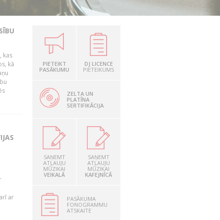
SĪBU
, kas
os, kā
PIETEIKT
DJ LICENCE
PASĀKUMU
PIETEIKUMS
kaņu
ību
ēs
ZELTA UN
PLATĪNA
SERTIFIKĀCIJA
IJAS
SAŅEMT
SAŅEMT
ATĻAUJU
ATĻAUJU
MŪZIKAI
MŪZIKAI
VEIKALĀ
KAFEJNĪCĀ
r
rī ar
PASĀKUMA
FONOGRAMMU
ATSKAITE