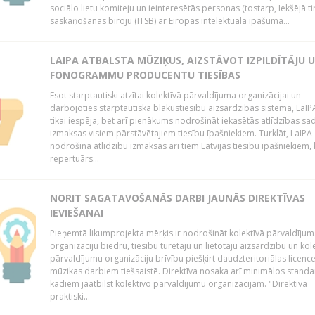
sociālo lietu komiteju un ieinteresētās personas (tostarp, Iekšējā ti
saskaņošanas biroju (ITSB) ar Eiropas intelektuālā īpašuma...
LAIPA ATBALSTA MŪZIĶUS, AIZSTĀVOT IZPILDĪTĀJU 
FONOGRAMMU PRODUCENTU TIESĪBAS
Esot starptautiski atzītai kolektīvā pārvaldījuma organizācijai un
darbojoties starptautiskā blakustiesību aizsardzības sistēmā, LaIPA
tikai iespēja, bet arī pienākums nodrošināt iekasētās atlīdzības sad
izmaksas visiem pārstāvētajiem tiesību īpašniekiem. Turklāt, LaIPA
nodrošina atlīdzību izmaksas arī tiem Latvijas tiesību īpašniekiem,
repertuārs...
NORIT SAGATAVOŠANĀS DARBI JAUNĀS DIREKTĪVAS
IEVIEŠANAI
Pieņemtā likumprojekta mērķis ir nodrošināt kolektīvā pārvaldījum
organizāciju biedru, tiesību turētāju un lietotāju aizsardzību un kol
pārvaldījumu organizāciju brīvību piešķirt daudzteritoriālas licenc
mūzikas darbiem tiešsaistē. Direktīva nosaka arī minimālos standa
kādiem jāatbilst kolektīvo pārvaldījumu organizācijām. "Direktīva
praktiski...