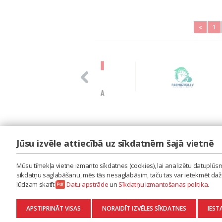
«
1
Jūsu izvēle attiecībā uz sīkdatnēm šajā vietnē
LAIPA
ES IZMANTOJU MŪZIKU
Mūsu tīmekļa vietne izmanto sīkdatnes (cookies), lai analizētu datuplūsmu
ES RADU MŪZIKU
sīkdatņu saglabāšanu, mēs tās nesaglabāsim, taču tas var ietekmēt dažu 
AKTUALITĀTES
lūdzam skatīt
Datu apstrāde
un
Sīkdatņu izmantošanas politika
.
KONTAKTI
SĪKDATŅU IZMANTOŠANAS POLITIKA
APSTIPRINĀT VISAS
NORAIDĪT IZVĒLES SĪKDATNES
IEST
DATU APSTRĀDE