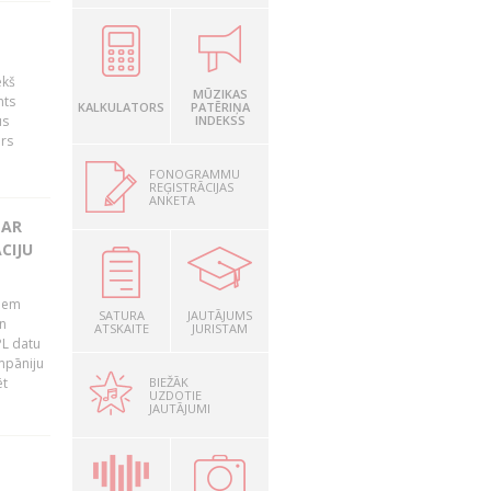
ekš
MŪZIKAS
nts
KALKULATORS
PATĒRIŅA
us
INDEKSS
ārs
FONOGRAMMU
REĢISTRĀCIJAS
ANKETA
 AR
CIJU
tiem
SATURA
JAUTĀJUMS
n
ATSKAITE
JURISTAM
PL datu
ompāniju
BIEŽĀK
ēt
UZDOTIE
JAUTĀJUMI