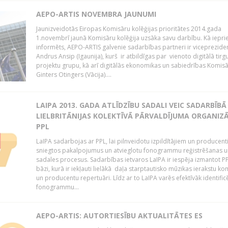
AEPO-ARTIS NOVEMBRA JAUNUMI
Jaunizveidotās Eiropas Komisāru kolēģijas prioritātes 2014.gada
1.novembrī jaunā Komisāru kolēģija uzsāka savu darbību. Kā iepri
informēts, AEPO-ARTIS galvenie sadarbības partneri ir viceprezide
Andrus Ansip (Igaunija), kurš ir atbildīgas par vienoto digitālā tirg
projektu grupu, kā arī digitālās ekonomikas un sabiedrības Komis
Ginters Otingers (Vācija)....
LAIPA 2013. GADA ATLĪDZĪBU SADALI VEIC SADARBĪBĀ
LIELBRITĀNIJAS KOLEKTĪVĀ PĀRVALDĪJUMA ORGANIZĀ
PPL
LaIPA sadarbojas ar PPL, lai pilnveidotu izpildītājiem un producen
sniegtos pakalpojumus un atvieglotu fonogrammu reģistrēšanas u
sadales procesus. Sadarbības ietvaros LaIPA ir iespēja izmantot P
bāzi, kurā ir iekļauti lielākā daļa starptautisko mūzikas ierakstu k
un producentu repertuāri. Līdz ar to LaIPA varēs efektīvāk identific
fonogrammu...
AEPO-ARTIS: AUTORTIESĪBU AKTUALITĀTES ES