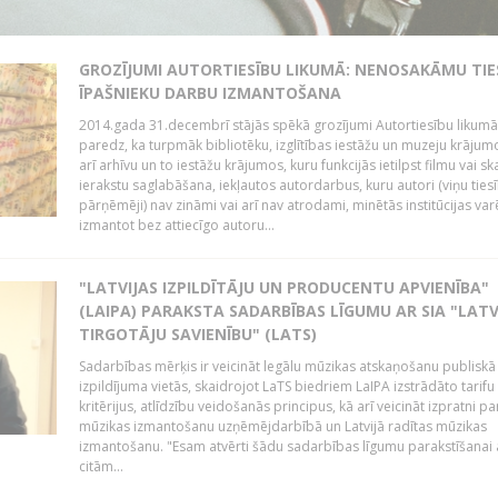
GROZĪJUMI AUTORTIESĪBU LIKUMĀ: NENOSAKĀMU TIE
ĪPAŠNIEKU DARBU IZMANTOŠANA
2014.gada 31.decembrī stājās spēkā grozījumi Autortiesību likumā
paredz, ka turpmāk bibliotēku, izglītības iestāžu un muzeju krājum
arī arhīvu un to iestāžu krājumos, kuru funkcijās ietilpst filmu vai s
ierakstu saglabāšana, iekļautos autordarbus, kuru autori (viņu ties
pārņēmēji) nav zināmi vai arī nav atrodami, minētās institūcijas var
izmantot bez attiecīgo autoru...
"LATVIJAS IZPILDĪTĀJU UN PRODUCENTU APVIENĪBA"
(LAIPA) PARAKSTA SADARBĪBAS LĪGUMU AR SIA "LATV
TIRGOTĀJU SAVIENĪBU" (LATS)
Sadarbības mērķis ir veicināt legālu mūzikas atskaņošanu publiskā
izpildījuma vietās, skaidrojot LaTS biedriem LaIPA izstrādāto tarifu
kritērijus, atlīdzību veidošanās principus, kā arī veicināt izpratni pa
mūzikas izmantošanu uzņēmējdarbībā un Latvijā radītas mūzikas
izmantošanu. "Esam atvērti šādu sadarbības līgumu parakstīšanai a
citām...