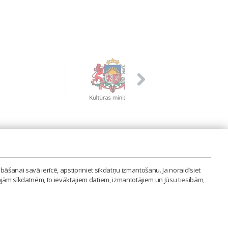
PVIENĪBA'
bāšanai savā ierīcē, apstipriniet sīkdatņu izmantošanu. Ja noraidīsiet
LAIPA.ORG
ajām sīkdatnēm, to ievāktajiem datiem, izmantotājiem un Jūsu tiesībām,