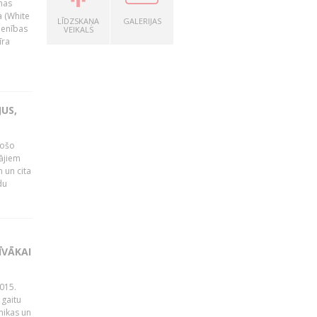
nas
a (White
LĪDZSKAŅA
GALERIJAS
ienības
VEIKALS
īra
US,
gošo
tājiem
 un cita
du
ĪVĀKAI
015.
 gaitu
mikas un