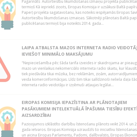
Pagarināts Autortiesību likumdošanas izmaiņu projekta publicēša
termiņš Kā iepriekš ziņots, Eiropas Komisija ir uzsākusi Baltā papīr
Paper) projekta sagatavošanu, kas noteiks iespējamās Eiropas Sav
Autortiesību likumdošanas izmaiņas. Sākotnēji plānotais Baltā pap
publicēšanas termiņš bija noteikts 2014. gada...
LAIPA ATBALSTA MAZOS INTERNETA RADIO VEIDOTĀJ
IEVIEŠOT MINIMĀLO MAKSĀJUMU
"Nepieciešamība pēc šāda tarifa izveides ir skaidrojama ar pieau
mazo un vienlaikus nekomerciālo interneta radio skaitu, kur klausī
tiek piedāvāta tikai mūzika, bez reklāmām, ziņām, autorraidījumiem
veida komercinformācijas. Līdz šim tikai salīdzinoši neliela daļa šā
interneta radio veidotāju ir izņēmuši atļaujas legālai...
EIROPAS KOMISIJA IEPAZĪSTINA AR PLĀNOTAJIEM
PASĀKUMIEM INTELEKTUĀLĀ ĪPAŠUMA TIESĪBU EFEKT
AIZSARDZĪBAI
Paziņojumos izklāstīto darbību īstenošanu plānots veikt 2014. un 2
gada ietvaros. Eiropas Komisija uzraudzīs šo iniciatīvu īstenošanas
un aicina Eiropas Parlamentu, Padomi, dalībvalstis, Eiropas Ekono