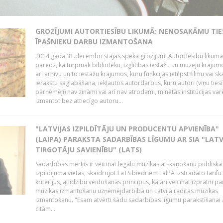
GROZĪJUMI AUTORTIESĪBU LIKUMĀ: NENOSAKĀMU TIE
ĪPAŠNIEKU DARBU IZMANTOŠANA
2014.gada 31.decembrī stājās spēkā grozījumi Autortiesību likumā
paredz, ka turpmāk bibliotēku, izglītības iestāžu un muzeju krājum
arī arhīvu un to iestāžu krājumos, kuru funkcijās ietilpst filmu vai s
ierakstu saglabāšana, iekļautos autordarbus, kuru autori (viņu ties
pārņēmēji) nav zināmi vai arī nav atrodami, minētās institūcijas var
izmantot bez attiecīgo autoru...
"LATVIJAS IZPILDĪTĀJU UN PRODUCENTU APVIENĪBA"
(LAIPA) PARAKSTA SADARBĪBAS LĪGUMU AR SIA "LATV
TIRGOTĀJU SAVIENĪBU" (LATS)
Sadarbības mērķis ir veicināt legālu mūzikas atskaņošanu publiskā
izpildījuma vietās, skaidrojot LaTS biedriem LaIPA izstrādāto tarifu
kritērijus, atlīdzību veidošanās principus, kā arī veicināt izpratni pa
mūzikas izmantošanu uzņēmējdarbībā un Latvijā radītas mūzikas
izmantošanu. "Esam atvērti šādu sadarbības līgumu parakstīšanai a
citām...