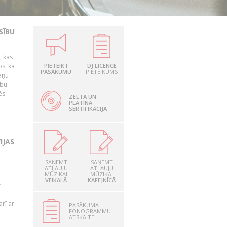
SĪBU
, kas
os, kā
PIETEIKT
DJ LICENCE
PASĀKUMU
PIETEIKUMS
kaņu
ību
ēs
ZELTA UN
PLATĪNA
SERTIFIKĀCIJA
IJAS
SAŅEMT
SAŅEMT
ATĻAUJU
ATĻAUJU
MŪZIKAI
MŪZIKAI
VEIKALĀ
KAFEJNĪCĀ
r
rī ar
PASĀKUMA
FONOGRAMMU
ATSKAITE