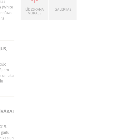
nas
a (White
LĪDZSKAŅA
GALERIJAS
ienības
VEIKALS
īra
US,
gošo
tājiem
 un cita
du
ĪVĀKAI
015.
 gaitu
mikas un