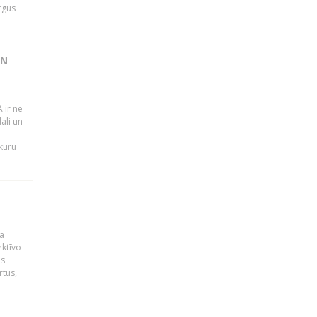
rgus
UN
 ir ne
ali un
 kuru
a
ektīvo
es
rtus,