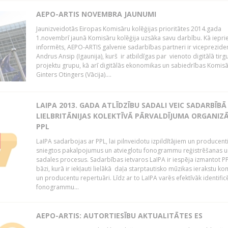
AEPO-ARTIS NOVEMBRA JAUNUMI
Jaunizveidotās Eiropas Komisāru kolēģijas prioritātes 2014.gada
1.novembrī jaunā Komisāru kolēģija uzsāka savu darbību. Kā iepri
informēts, AEPO-ARTIS galvenie sadarbības partneri ir viceprezide
Andrus Ansip (Igaunija), kurš ir atbildīgas par vienoto digitālā tirg
projektu grupu, kā arī digitālās ekonomikas un sabiedrības Komis
Ginters Otingers (Vācija)....
LAIPA 2013. GADA ATLĪDZĪBU SADALI VEIC SADARBĪBĀ
LIELBRITĀNIJAS KOLEKTĪVĀ PĀRVALDĪJUMA ORGANIZĀ
PPL
LaIPA sadarbojas ar PPL, lai pilnveidotu izpildītājiem un producen
sniegtos pakalpojumus un atvieglotu fonogrammu reģistrēšanas u
sadales procesus. Sadarbības ietvaros LaIPA ir iespēja izmantot P
bāzi, kurā ir iekļauti lielākā daļa starptautisko mūzikas ierakstu k
un producentu repertuāri. Līdz ar to LaIPA varēs efektīvāk identific
fonogrammu...
AEPO-ARTIS: AUTORTIESĪBU AKTUALITĀTES ES