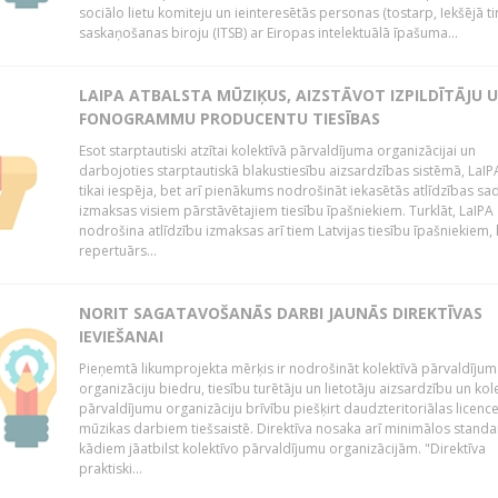
sociālo lietu komiteju un ieinteresētās personas (tostarp, Iekšējā ti
saskaņošanas biroju (ITSB) ar Eiropas intelektuālā īpašuma...
LAIPA ATBALSTA MŪZIĶUS, AIZSTĀVOT IZPILDĪTĀJU 
FONOGRAMMU PRODUCENTU TIESĪBAS
Esot starptautiski atzītai kolektīvā pārvaldījuma organizācijai un
darbojoties starptautiskā blakustiesību aizsardzības sistēmā, LaIPA
tikai iespēja, bet arī pienākums nodrošināt iekasētās atlīdzības sad
izmaksas visiem pārstāvētajiem tiesību īpašniekiem. Turklāt, LaIPA
nodrošina atlīdzību izmaksas arī tiem Latvijas tiesību īpašniekiem,
repertuārs...
NORIT SAGATAVOŠANĀS DARBI JAUNĀS DIREKTĪVAS
IEVIEŠANAI
Pieņemtā likumprojekta mērķis ir nodrošināt kolektīvā pārvaldījum
organizāciju biedru, tiesību turētāju un lietotāju aizsardzību un kol
pārvaldījumu organizāciju brīvību piešķirt daudzteritoriālas licenc
mūzikas darbiem tiešsaistē. Direktīva nosaka arī minimālos standa
kādiem jāatbilst kolektīvo pārvaldījumu organizācijām. "Direktīva
praktiski...