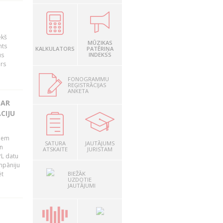
ekš
MŪZIKAS
nts
KALKULATORS
PATĒRIŅA
us
INDEKSS
ārs
FONOGRAMMU
REĢISTRĀCIJAS
ANKETA
 AR
CIJU
tiem
SATURA
JAUTĀJUMS
n
ATSKAITE
JURISTAM
PL datu
ompāniju
BIEŽĀK
ēt
UZDOTIE
JAUTĀJUMI