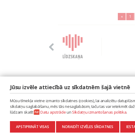
«
1
Jūsu izvēle attiecībā uz sīkdatnēm šajā vietnē
LAIPA
ES IZMANTOJU MŪZIKU
Mūsu tīmekļa vietne izmanto sīkdatnes (cookies), lai analizētu datuplūsmu
ES RADU MŪZIKU
sīkdatņu saglabāšanu, mēs tās nesaglabāsim, taču tas var ietekmēt dažu 
AKTUALITĀTES
lūdzam skatīt
Datu apstrāde
un
Sīkdatņu izmantošanas politika
.
KONTAKTI
SĪKDATŅU IZMANTOŠANAS POLITIKA
APSTIPRINĀT VISAS
NORAIDĪT IZVĒLES SĪKDATNES
IEST
DATU APSTRĀDE