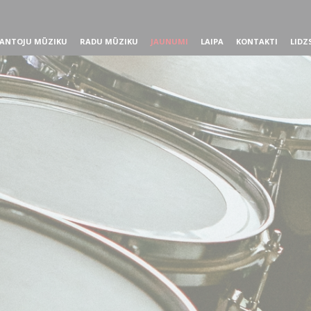
ANTOJU MŪZIKU
RADU MŪZIKU
JAUNUMI
LAIPA
KONTAKTI
LIDZ