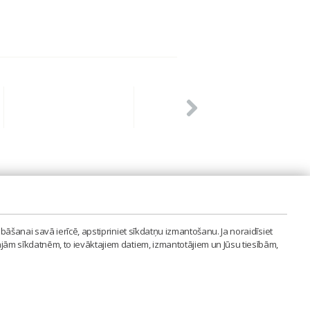
PVIENĪBA'
bāšanai savā ierīcē, apstipriniet sīkdatņu izmantošanu. Ja noraidīsiet
LAIPA.ORG
ajām sīkdatnēm, to ievāktajiem datiem, izmantotājiem un Jūsu tiesībām,