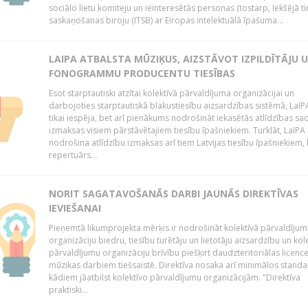
sociālo lietu komiteju un ieinteresētās personas (tostarp, Iekšējā ti
saskaņošanas biroju (ITSB) ar Eiropas intelektuālā īpašuma...
LAIPA ATBALSTA MŪZIĶUS, AIZSTĀVOT IZPILDĪTĀJU 
FONOGRAMMU PRODUCENTU TIESĪBAS
Esot starptautiski atzītai kolektīvā pārvaldījuma organizācijai un
darbojoties starptautiskā blakustiesību aizsardzības sistēmā, LaIPA
tikai iespēja, bet arī pienākums nodrošināt iekasētās atlīdzības sad
izmaksas visiem pārstāvētajiem tiesību īpašniekiem. Turklāt, LaIPA
nodrošina atlīdzību izmaksas arī tiem Latvijas tiesību īpašniekiem,
repertuārs...
NORIT SAGATAVOŠANĀS DARBI JAUNĀS DIREKTĪVAS
IEVIEŠANAI
Pieņemtā likumprojekta mērķis ir nodrošināt kolektīvā pārvaldījum
organizāciju biedru, tiesību turētāju un lietotāju aizsardzību un kol
pārvaldījumu organizāciju brīvību piešķirt daudzteritoriālas licenc
mūzikas darbiem tiešsaistē. Direktīva nosaka arī minimālos standa
kādiem jāatbilst kolektīvo pārvaldījumu organizācijām. "Direktīva
praktiski...