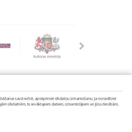
PVIENĪBA'
bāšanai savā ierīcē, apstipriniet sīkdatņu izmantošanu. Ja noraidīsiet
LAIPA.ORG
ajām sīkdatnēm, to ievāktajiem datiem, izmantotājiem un Jūsu tiesībām,