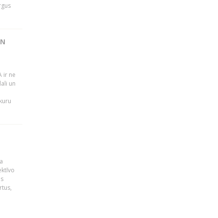
rgus
UN
 ir ne
ali un
 kuru
a
ektīvo
es
rtus,