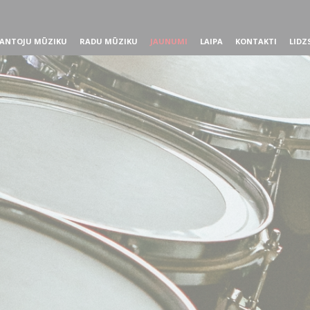
ANTOJU MŪZIKU
RADU MŪZIKU
JAUNUMI
LAIPA
KONTAKTI
LIDZ