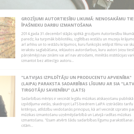
GROZĪJUMI AUTORTIESĪBU LIKUMĀ: NENOSAKĀMU TIE
ĪPAŠNIEKU DARBU IZMANTOŠANA
2014.gada 31.decembrī stājās spēkā grozījumi Autortiesību likumā
paredz, ka turpmāk bibliotēku, izglītības iestāžu un muzeju krājum
arī arhīvu un to iestāžu krājumos, kuru funkcijās ietilpst filmu vai s
ierakstu saglabāšana, iekļautos autordarbus, kuru autori (viņu ties
pārņēmēji) nav zināmi vai arī nav atrodami, minētās institūcijas var
izmantot bez attiecīgo autoru...
"LATVIJAS IZPILDĪTĀJU UN PRODUCENTU APVIENĪBA"
(LAIPA) PARAKSTA SADARBĪBAS LĪGUMU AR SIA "LATV
TIRGOTĀJU SAVIENĪBU" (LATS)
Sadarbības mērķis ir veicināt legālu mūzikas atskaņošanu publiskā
izpildījuma vietās, skaidrojot LaTS biedriem LaIPA izstrādāto tarifu
kritērijus, atlīdzību veidošanās principus, kā arī veicināt izpratni pa
mūzikas izmantošanu uzņēmējdarbībā un Latvijā radītas mūzikas
izmantošanu. "Esam atvērti šādu sadarbības līgumu parakstīšanai a
citām...