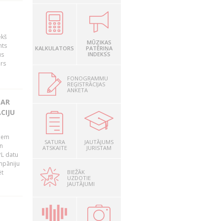
ekš
MŪZIKAS
nts
KALKULATORS
PATĒRIŅA
us
INDEKSS
ārs
FONOGRAMMU
REĢISTRĀCIJAS
ANKETA
 AR
CIJU
tiem
SATURA
JAUTĀJUMS
n
ATSKAITE
JURISTAM
PL datu
ompāniju
BIEŽĀK
ēt
UZDOTIE
JAUTĀJUMI