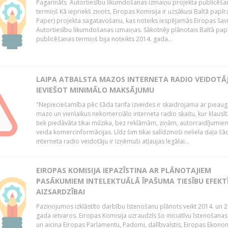
Pagarināts Autortiesību likumdošanas izmaiņu projekta publicēša
termiņš Kā iepriekš ziņots, Eiropas Komisija ir uzsākusi Baltā papīr
Paper) projekta sagatavošanu, kas noteiks iespējamās Eiropas Sav
Autortiesību likumdošanas izmaiņas. Sākotnēji plānotais Baltā pap
publicēšanas termiņš bija noteikts 2014. gada...
LAIPA ATBALSTA MAZOS INTERNETA RADIO VEIDOTĀJ
IEVIEŠOT MINIMĀLO MAKSĀJUMU
"Nepieciešamība pēc šāda tarifa izveides ir skaidrojama ar pieau
mazo un vienlaikus nekomerciālo interneta radio skaitu, kur klausī
tiek piedāvāta tikai mūzika, bez reklāmām, ziņām, autorraidījumiem
veida komercinformācijas. Līdz šim tikai salīdzinoši neliela daļa šā
interneta radio veidotāju ir izņēmuši atļaujas legālai...
EIROPAS KOMISIJA IEPAZĪSTINA AR PLĀNOTAJIEM
PASĀKUMIEM INTELEKTUĀLĀ ĪPAŠUMA TIESĪBU EFEKT
AIZSARDZĪBAI
Paziņojumos izklāstīto darbību īstenošanu plānots veikt 2014. un 2
gada ietvaros. Eiropas Komisija uzraudzīs šo iniciatīvu īstenošanas
un aicina Eiropas Parlamentu, Padomi, dalībvalstis, Eiropas Ekono