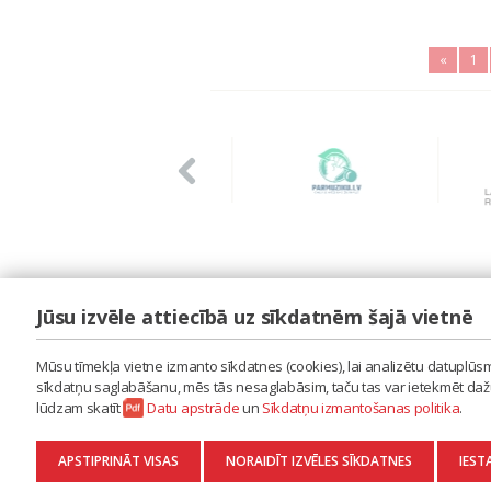
«
1
Jūsu izvēle attiecībā uz sīkdatnēm šajā vietnē
LAIPA
ES IZMANTOJU MŪZIKU
Mūsu tīmekļa vietne izmanto sīkdatnes (cookies), lai analizētu datuplūsmu
ES RADU MŪZIKU
sīkdatņu saglabāšanu, mēs tās nesaglabāsim, taču tas var ietekmēt dažu 
AKTUALITĀTES
lūdzam skatīt
Datu apstrāde
un
Sīkdatņu izmantošanas politika
.
KONTAKTI
SĪKDATŅU IZMANTOŠANAS POLITIKA
APSTIPRINĀT VISAS
NORAIDĪT IZVĒLES SĪKDATNES
IEST
DATU APSTRĀDE