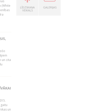
nas
a (White
LĪDZSKAŅA
GALERIJAS
ienības
VEIKALS
īra
US,
gošo
tājiem
 un cita
du
ĪVĀKAI
015.
 gaitu
mikas un