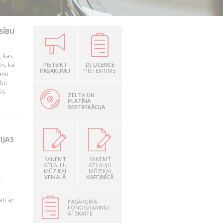
SĪBU
, kas
os, kā
PIETEIKT
DJ LICENCE
PASĀKUMU
PIETEIKUMS
kaņu
ību
ēs
ZELTA UN
PLATĪNA
SERTIFIKĀCIJA
IJAS
SAŅEMT
SAŅEMT
ATĻAUJU
ATĻAUJU
MŪZIKAI
MŪZIKAI
VEIKALĀ
KAFEJNĪCĀ
r
rī ar
PASĀKUMA
FONOGRAMMU
ATSKAITE