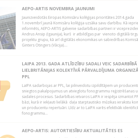
AEPO-ARTIS NOVEMBRA JAUNUMI
Jaunizveidotās Eiropas Komisāru kolēģijas prioritātes 2014.gada
1.novembrī jaunā Komisāru kolēģija uzsāka savu darbību. Kā iepri
informēts, AEPO-ARTIS galvenie sadarbības partneri ir viceprezide
Andrus Ansip (Igaunija), kurš ir atbildīgas par vienoto digitālā tirg
projektu grupu, kā arī digitālās ekonomikas un sabiedrības Komis
Ginters Otingers (Vācija)....
LAIPA 2013. GADA ATLĪDZĪBU SADALI VEIC SADARBĪBĀ
LIELBRITĀNIJAS KOLEKTĪVĀ PĀRVALDĪJUMA ORGANIZĀ
PPL
LaIPA sadarbojas ar PPL, lai pilnveidotu izpildītājiem un producen
sniegtos pakalpojumus un atvieglotu fonogrammu reģistrēšanas u
sadales procesus. Sadarbības ietvaros LaIPA ir iespēja izmantot P
bāzi, kurā ir iekļauti lielākā daļa starptautisko mūzikas ierakstu k
un producentu repertuāri. Līdz ar to LaIPA varēs efektīvāk identific
fonogrammu...
AEPO-ARTIS: AUTORTIESĪBU AKTUALITĀTES ES