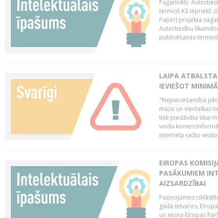
Pagarināts Autorties
termiņš Kā iepriekš zi
Paper) projekta saga
Autortiesību likumdoš
publicēšanas termiņš 
LAIPA ATBALSTA
IEVIEŠOT MINIM
"Nepieciešamība pēc 
mazo un vienlaikus ne
tiek piedāvāta tikai 
veida komercinformāci
interneta radio veidot
EIROPAS KOMISIJ
PASĀKUMIEM INT
AIZSARDZĪBAI
Paziņojumos izklāstīt
gada ietvaros. Eiropa
un aicina Eiropas Par