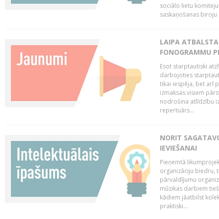
sociālo lietu komiteju
saskaņošanas biroju (
LAIPA ATBALSTA 
FONOGRAMMU PR
Esot starptautiski atz
darbojoties starptaut
tikai iespēja, bet ar
izmaksas visiem pārst
nodrošina atlīdzību i
repertuārs...
NORIT SAGATAVO
IEVIEŠANAI
Pieņemtā likumprojek
organizāciju biedru, t
pārvaldījumu organizā
mūzikas darbiem tiešs
kādiem jāatbilst kole
praktiski...