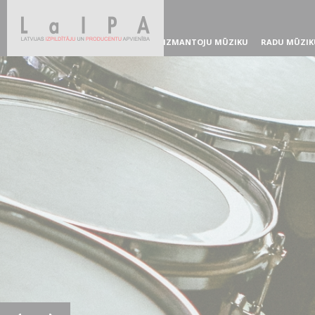
IZMANTOJU MŪZIKU
RADU MŪZIK