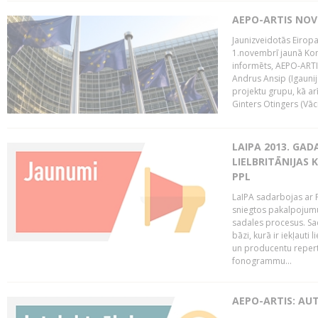
AEPO-ARTIS NO
Jaunizveidotās Eiropa
1.novembrī jaunā Kom
informēts, AEPO-ARTIS
Andrus Ansip (Igaunija
projektu grupu, kā a
Ginters Otingers (Vācij
LAIPA 2013. GAD
LIELBRITĀNIJAS
PPL
LaIPA sadarbojas ar P
sniegtos pakalpojum
sadales procesus. Sad
bāzi, kurā ir iekļauti
un producentu repertuā
fonogrammu...
AEPO-ARTIS: AU