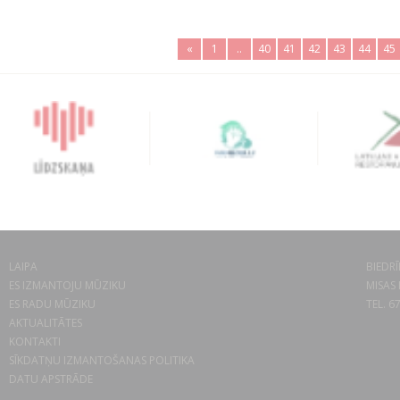
«
1
..
40
41
42
43
44
45
LAIPA
BIEDRĪ
ES IZMANTOJU MŪZIKU
MISAS 
ES RADU MŪZIKU
TEL. 6
AKTUALITĀTES
KONTAKTI
SĪKDATŅU IZMANTOŠANAS POLITIKA
DATU APSTRĀDE