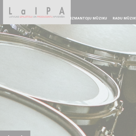
IZMANTOJU MŪZIKU
RADU MŪZIK