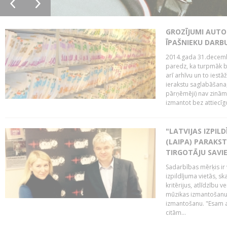
GROZĪJUMI AUTO
ĪPAŠNIEKU DAR
2014.gada 31.decembr
paredz, ka turpmāk bi
arī arhīvu un to iestā
ierakstu saglabāšana,
pārņēmēji) nav zināmi
izmantot bez attiecīgo
"LATVIJAS IZPIL
(LAIPA) PARAKST
TIRGOTĀJU SAVIE
Sadarbības mērķis ir 
izpildījuma vietās, sk
kritērijus, atlīdzību 
mūzikas izmantošanu 
izmantošanu. "Esam a
citām...