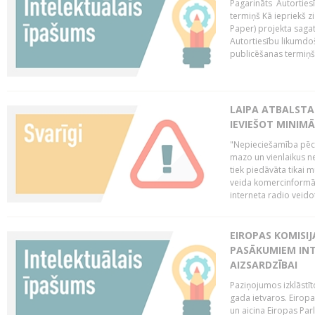
Pagarināts Autorties
termiņš Kā iepriekš zi
Paper) projekta saga
Autortiesību likumdoš
publicēšanas termiņš 
LAIPA ATBALSTA
IEVIEŠOT MINIM
"Nepieciešamība pēc 
mazo un vienlaikus ne
tiek piedāvāta tikai 
veida komercinformāci
interneta radio veidot
EIROPAS KOMISIJ
PASĀKUMIEM INT
AIZSARDZĪBAI
Paziņojumos izklāstīt
gada ietvaros. Eiropa
un aicina Eiropas Par