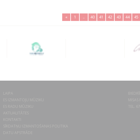
«
1
..
40
41
42
43
44
45
LAIPA
BIEDRĪ
ES IZMANTOJU MŪZIKU
MISAS 
ES RADU MŪZIKU
TEL. 6
AKTUALITĀTES
KONTAKTI
SĪKDATŅU IZMANTOŠANAS POLITIKA
DATU APSTRĀDE