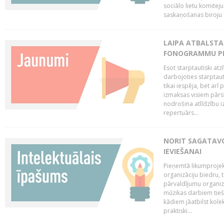
sociālo lietu komiteju
saskaņošanas biroju (
LAIPA ATBALSTA 
FONOGRAMMU PR
Esot starptautiski atz
darbojoties starptaut
tikai iespēja, bet ar
izmaksas visiem pārst
nodrošina atlīdzību i
repertuārs...
NORIT SAGATAVO
IEVIEŠANAI
Pieņemtā likumprojek
organizāciju biedru, t
pārvaldījumu organizā
mūzikas darbiem tiešs
kādiem jāatbilst kole
praktiski...