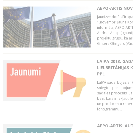
AEPO-ARTIS NO
Jaunizveidotās Eiropa
1.novembrī jaunā Kom
informēts, AEPO-ARTIS
Andrus Ansip (Igaunija
projektu grupu, kā a
Ginters Otingers (Vācij
LAIPA 2013. GAD
LIELBRITĀNIJAS
PPL
LaIPA sadarbojas ar P
sniegtos pakalpojum
sadales procesus. Sad
bāzi, kurā ir iekļauti
un producentu repertuā
fonogrammu...
AEPO-ARTIS: AU