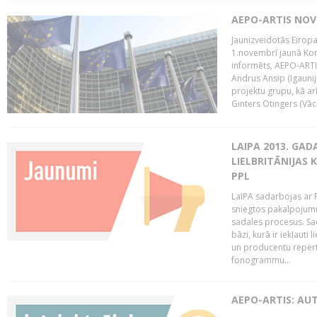
AEPO-ARTIS NO
Jaunizveidotās Eiropa
1.novembrī jaunā Kom
informēts, AEPO-ARTIS
Andrus Ansip (Igaunija
projektu grupu, kā a
Ginters Otingers (Vācij
LAIPA 2013. GAD
LIELBRITĀNIJAS
PPL
LaIPA sadarbojas ar P
sniegtos pakalpojum
sadales procesus. Sad
bāzi, kurā ir iekļauti
un producentu repertuā
fonogrammu...
AEPO-ARTIS: AU