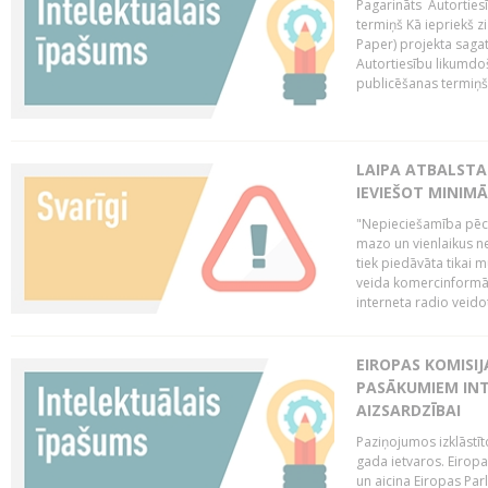
Pagarināts Autorties
termiņš Kā iepriekš zi
Paper) projekta saga
Autortiesību likumdoš
publicēšanas termiņš 
LAIPA ATBALSTA
IEVIEŠOT MINIM
"Nepieciešamība pēc 
mazo un vienlaikus ne
tiek piedāvāta tikai 
veida komercinformāci
interneta radio veidot
EIROPAS KOMISIJ
PASĀKUMIEM INT
AIZSARDZĪBAI
Paziņojumos izklāstīt
gada ietvaros. Eiropa
un aicina Eiropas Par