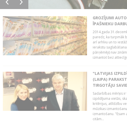
GROZĪJUMI AUTO
ĪPAŠNIEKU DAR
2014.gada 31.decembr
paredz, ka turpmāk bi
arī arhīvu un to iestā
ierakstu saglabāšana,
pārņēmēji) nav zināmi
izmantot bez attiecīgo
"LATVIJAS IZPIL
(LAIPA) PARAKST
TIRGOTĀJU SAVIE
Sadarbības mērķis ir 
izpildījuma vietās, sk
kritērijus, atlīdzību 
mūzikas izmantošanu 
izmantošanu. "Esam a
citām...