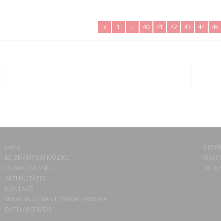
«
1
..
40
41
42
43
44
45
LAIPA
BIEDRĪ
ES IZMANTOJU MŪZIKU
MISAS 
ES RADU MŪZIKU
TEL. 6
AKTUALITĀTES
KONTAKTI
SĪKDATŅU IZMANTOŠANAS POLITIKA
DATU APSTRĀDE