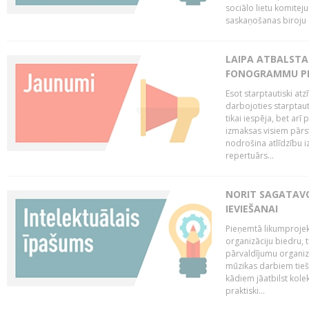
sociālo lietu komiteju
saskaņošanas biroju (
LAIPA ATBALSTA 
FONOGRAMMU PR
Esot starptautiski atz
darbojoties starptaut
tikai iespēja, bet ar
izmaksas visiem pārst
nodrošina atlīdzību i
repertuārs...
NORIT SAGATAVO
IEVIEŠANAI
Pieņemtā likumprojek
organizāciju biedru, t
pārvaldījumu organizā
mūzikas darbiem tiešs
kādiem jāatbilst kole
praktiski...