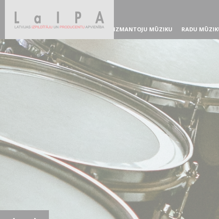
IZMANTOJU MŪZIKU
RADU MŪZIK