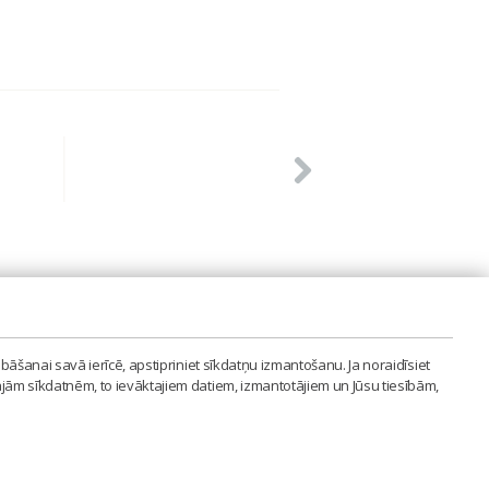
PVIENĪBA'
bāšanai savā ierīcē, apstipriniet sīkdatņu izmantošanu. Ja noraidīsiet
LAIPA.ORG
ajām sīkdatnēm, to ievāktajiem datiem, izmantotājiem un Jūsu tiesībām,