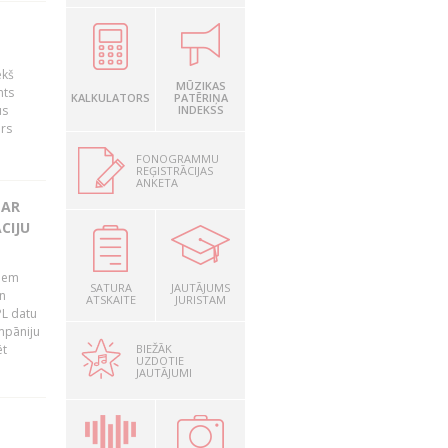
ekš
MŪZIKAS
nts
KALKULATORS
PATĒRIŅA
us
INDEKSS
ārs
FONOGRAMMU
REĢISTRĀCIJAS
ANKETA
 AR
CIJU
tiem
SATURA
JAUTĀJUMS
n
ATSKAITE
JURISTAM
PL datu
ompāniju
BIEŽĀK
ēt
UZDOTIE
JAUTĀJUMI