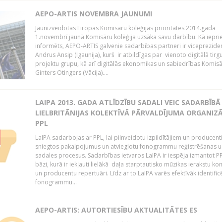
AEPO-ARTIS NOVEMBRA JAUNUMI
Jaunizveidotās Eiropas Komisāru kolēģijas prioritātes 2014.gada
1.novembrī jaunā Komisāru kolēģija uzsāka savu darbību. Kā iepri
informēts, AEPO-ARTIS galvenie sadarbības partneri ir viceprezide
Andrus Ansip (Igaunija), kurš ir atbildīgas par vienoto digitālā tirg
projektu grupu, kā arī digitālās ekonomikas un sabiedrības Komis
Ginters Otingers (Vācija)....
LAIPA 2013. GADA ATLĪDZĪBU SADALI VEIC SADARBĪBĀ
LIELBRITĀNIJAS KOLEKTĪVĀ PĀRVALDĪJUMA ORGANIZĀ
PPL
LaIPA sadarbojas ar PPL, lai pilnveidotu izpildītājiem un producen
sniegtos pakalpojumus un atvieglotu fonogrammu reģistrēšanas u
sadales procesus. Sadarbības ietvaros LaIPA ir iespēja izmantot P
bāzi, kurā ir iekļauti lielākā daļa starptautisko mūzikas ierakstu k
un producentu repertuāri. Līdz ar to LaIPA varēs efektīvāk identific
fonogrammu...
AEPO-ARTIS: AUTORTIESĪBU AKTUALITĀTES ES