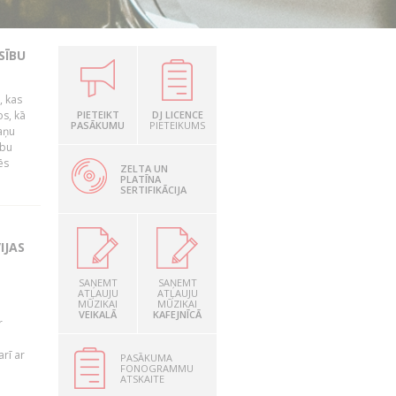
SĪBU
, kas
os, kā
PIETEIKT
DJ LICENCE
PASĀKUMU
PIETEIKUMS
kaņu
ību
ēs
ZELTA UN
PLATĪNA
SERTIFIKĀCIJA
IJAS
SAŅEMT
SAŅEMT
ATĻAUJU
ATĻAUJU
MŪZIKAI
MŪZIKAI
VEIKALĀ
KAFEJNĪCĀ
r
rī ar
PASĀKUMA
FONOGRAMMU
ATSKAITE