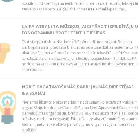
sociālo lietu komiteju un ieinteresētās personas (tostarp, Iekšējā ti
saskaņošanas biroju (ITSB) ar Eiropas intelektuālā īpašuma...
LAIPA ATBALSTA MŪZIĶUS, AIZSTĀVOT IZPILDĪTĀJU 
FONOGRAMMU PRODUCENTU TIESĪBAS
Esot starptautiski atzītai kolektīvā pārvaldījuma organizācijai un
darbojoties starptautiskā blakustiesību aizsardzības sistēmā, LaIPA
tikai iespēja, bet arī pienākums nodrošināt iekasētās atlīdzības sad
izmaksas visiem pārstāvētajiem tiesību īpašniekiem. Turklāt, LaIPA
nodrošina atlīdzību izmaksas arī tiem Latvijas tiesību īpašniekiem,
repertuārs...
NORIT SAGATAVOŠANĀS DARBI JAUNĀS DIREKTĪVAS
IEVIEŠANAI
Pieņemtā likumprojekta mērķis ir nodrošināt kolektīvā pārvaldījum
organizāciju biedru, tiesību turētāju un lietotāju aizsardzību un kol
pārvaldījumu organizāciju brīvību piešķirt daudzteritoriālas licenc
mūzikas darbiem tiešsaistē. Direktīva nosaka arī minimālos standa
kādiem jāatbilst kolektīvo pārvaldījumu organizācijām. "Direktīva
praktiski...