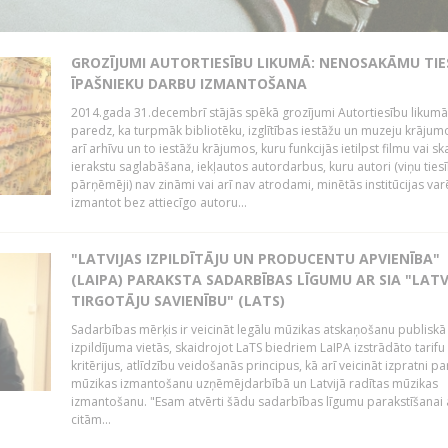
GROZĪJUMI AUTORTIESĪBU LIKUMĀ: NENOSAKĀMU TIE
ĪPAŠNIEKU DARBU IZMANTOŠANA
2014.gada 31.decembrī stājās spēkā grozījumi Autortiesību likumā
paredz, ka turpmāk bibliotēku, izglītības iestāžu un muzeju krājum
arī arhīvu un to iestāžu krājumos, kuru funkcijās ietilpst filmu vai s
ierakstu saglabāšana, iekļautos autordarbus, kuru autori (viņu ties
pārņēmēji) nav zināmi vai arī nav atrodami, minētās institūcijas var
izmantot bez attiecīgo autoru...
"LATVIJAS IZPILDĪTĀJU UN PRODUCENTU APVIENĪBA"
(LAIPA) PARAKSTA SADARBĪBAS LĪGUMU AR SIA "LATV
TIRGOTĀJU SAVIENĪBU" (LATS)
Sadarbības mērķis ir veicināt legālu mūzikas atskaņošanu publiskā
izpildījuma vietās, skaidrojot LaTS biedriem LaIPA izstrādāto tarifu
kritērijus, atlīdzību veidošanās principus, kā arī veicināt izpratni pa
mūzikas izmantošanu uzņēmējdarbībā un Latvijā radītas mūzikas
izmantošanu. "Esam atvērti šādu sadarbības līgumu parakstīšanai a
citām...