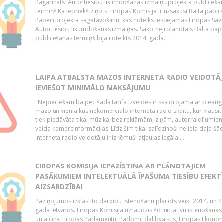
Pagarināts Autortiesību likumdošanas izmaiņu projekta publicēša
termiņš Kā iepriekš ziņots, Eiropas Komisija ir uzsākusi Baltā papīr
Paper) projekta sagatavošanu, kas noteiks iespējamās Eiropas Sav
Autortiesību likumdošanas izmaiņas. Sākotnēji plānotais Baltā pap
publicēšanas termiņš bija noteikts 2014. gada...
LAIPA ATBALSTA MAZOS INTERNETA RADIO VEIDOTĀJ
IEVIEŠOT MINIMĀLO MAKSĀJUMU
"Nepieciešamība pēc šāda tarifa izveides ir skaidrojama ar pieau
mazo un vienlaikus nekomerciālo interneta radio skaitu, kur klausī
tiek piedāvāta tikai mūzika, bez reklāmām, ziņām, autorraidījumiem
veida komercinformācijas. Līdz šim tikai salīdzinoši neliela daļa šā
interneta radio veidotāju ir izņēmuši atļaujas legālai...
EIROPAS KOMISIJA IEPAZĪSTINA AR PLĀNOTAJIEM
PASĀKUMIEM INTELEKTUĀLĀ ĪPAŠUMA TIESĪBU EFEKT
AIZSARDZĪBAI
Paziņojumos izklāstīto darbību īstenošanu plānots veikt 2014. un 2
gada ietvaros. Eiropas Komisija uzraudzīs šo iniciatīvu īstenošanas
un aicina Eiropas Parlamentu, Padomi, dalībvalstis, Eiropas Ekono