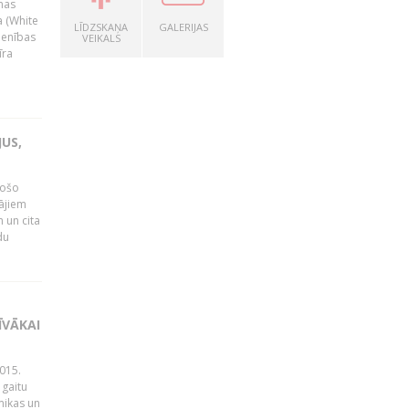
nas
a (White
LĪDZSKAŅA
GALERIJAS
ienības
VEIKALS
īra
US,
gošo
tājiem
 un cita
du
ĪVĀKAI
015.
 gaitu
mikas un