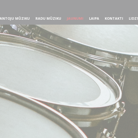
ANTOJU MŪZIKU
RADU MŪZIKU
JAUNUMI
LAIPA
KONTAKTI
LIDZ