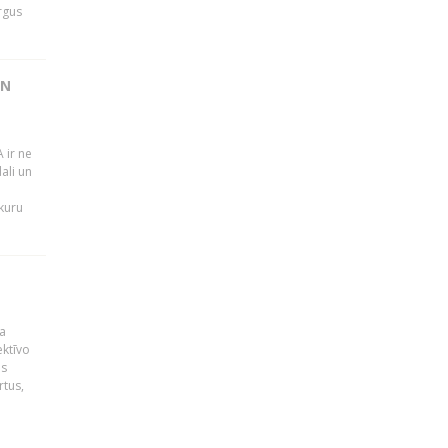
rgus
UN
 ir ne
ali un
 kuru
a
ektīvo
es
rtus,