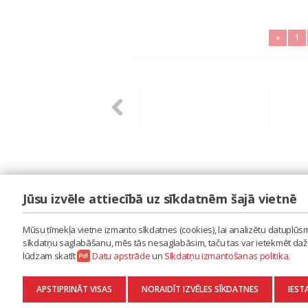
«
1
Jūsu izvēle attiecībā uz sīkdatnēm šajā vietnē
LAIPA
ES IZMANTOJU MŪZIKU
Mūsu tīmekļa vietne izmanto sīkdatnes (cookies), lai analizētu datuplūsmu
ES RADU MŪZIKU
sīkdatņu saglabāšanu, mēs tās nesaglabāsim, taču tas var ietekmēt dažu 
AKTUALITĀTES
lūdzam skatīt
Datu apstrāde
un
Sīkdatņu izmantošanas politika
.
KONTAKTI
SĪKDATŅU IZMANTOŠANAS POLITIKA
APSTIPRINĀT VISAS
NORAIDĪT IZVĒLES SĪKDATNES
IEST
DATU APSTRĀDE