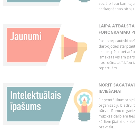
sociālo lietu komiteju
saskaņošanas biroju (
LAIPA ATBALSTA 
FONOGRAMMU PR
Esot starptautiski atz
darbojoties starptaut
tikai iespēja, bet ar
izmaksas visiem pārst
nodrošina atlīdzību i
repertuārs...
NORIT SAGATAVO
IEVIEŠANAI
Pieņemtā likumprojek
organizāciju biedru, t
pārvaldījumu organizā
mūzikas darbiem tiešs
kādiem jāatbilst kole
praktiski...