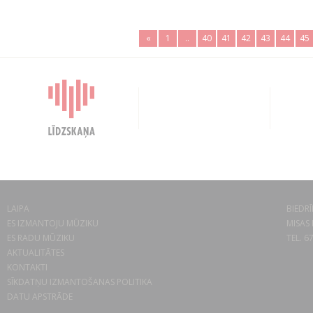
«
1
..
40
41
42
43
44
45
LAIPA
BIEDRĪ
ES IZMANTOJU MŪZIKU
MISAS 
ES RADU MŪZIKU
TEL. 6
AKTUALITĀTES
KONTAKTI
SĪKDATŅU IZMANTOŠANAS POLITIKA
DATU APSTRĀDE