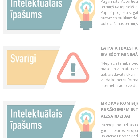
Pagarināts Autorties
termiņš Kā iepriekš zi
Paper) projekta saga
Autortiesību likumdoš
publicēšanas termiņš 
LAIPA ATBALSTA
IEVIEŠOT MINIM
"Nepieciešamība pēc 
mazo un vienlaikus ne
tiek piedāvāta tikai 
veida komercinformāci
interneta radio veidot
EIROPAS KOMISIJ
PASĀKUMIEM INT
AIZSARDZĪBAI
Paziņojumos izklāstīt
gada ietvaros. Eiropa
un aicina Eiropas Par