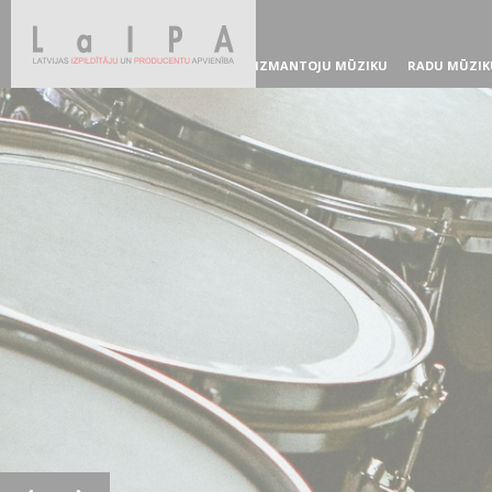
IZMANTOJU MŪZIKU
RADU MŪZIK