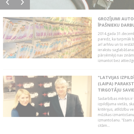
GROZĪJUMI AUTO
ĪPAŠNIEKU DAR
2014.gada 31.decembr
paredz, ka turpmāk bi
arī arhīvu un to iestā
ierakstu saglabāšana,
pārņēmēji) nav zināmi
izmantot bez attiecīgo
"LATVIJAS IZPIL
(LAIPA) PARAKST
TIRGOTĀJU SAVIE
Sadarbības mērķis ir 
izpildījuma vietās, sk
kritērijus, atlīdzību 
mūzikas izmantošanu 
izmantošanu. "Esam a
citām...