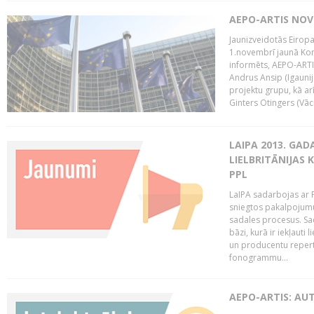
AEPO-ARTIS NO
Jaunizveidotās Eiropa
1.novembrī jaunā Kom
informēts, AEPO-ARTIS
Andrus Ansip (Igaunija
projektu grupu, kā a
Ginters Otingers (Vācij
LAIPA 2013. GAD
LIELBRITĀNIJAS
PPL
LaIPA sadarbojas ar P
sniegtos pakalpojum
sadales procesus. Sad
bāzi, kurā ir iekļauti
un producentu repertuā
fonogrammu...
AEPO-ARTIS: AU