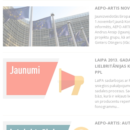
AEPO-ARTIS NO
Jaunizveidotās Eiropa
1.novembrī jaunā Kom
informēts, AEPO-ARTIS
Andrus Ansip (Igaunija
projektu grupu, kā a
Ginters Otingers (Vācij
LAIPA 2013. GAD
LIELBRITĀNIJAS
PPL
LaIPA sadarbojas ar P
sniegtos pakalpojum
sadales procesus. Sad
bāzi, kurā ir iekļauti
un producentu repertuā
fonogrammu...
AEPO-ARTIS: AU