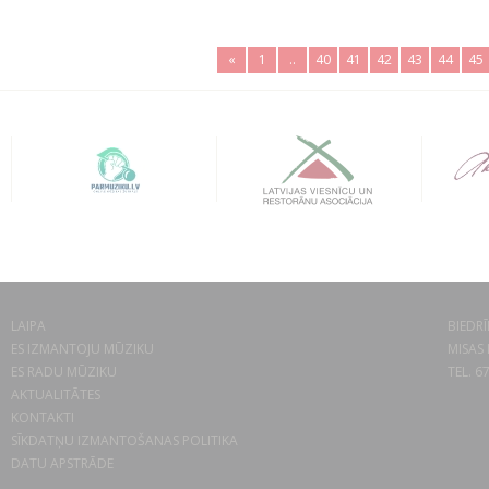
«
1
..
40
41
42
43
44
45
LAIPA
BIEDRĪ
ES IZMANTOJU MŪZIKU
MISAS 
ES RADU MŪZIKU
TEL. 6
AKTUALITĀTES
KONTAKTI
SĪKDATŅU IZMANTOŠANAS POLITIKA
DATU APSTRĀDE