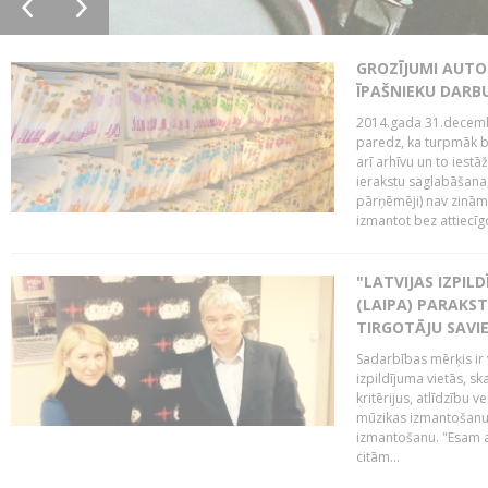
GROZĪJUMI AUTO
ĪPAŠNIEKU DAR
2014.gada 31.decembr
paredz, ka turpmāk bi
arī arhīvu un to iestā
ierakstu saglabāšana,
pārņēmēji) nav zināmi
izmantot bez attiecīgo
"LATVIJAS IZPIL
(LAIPA) PARAKST
TIRGOTĀJU SAVIE
Sadarbības mērķis ir 
izpildījuma vietās, sk
kritērijus, atlīdzību 
mūzikas izmantošanu 
izmantošanu. "Esam a
citām...