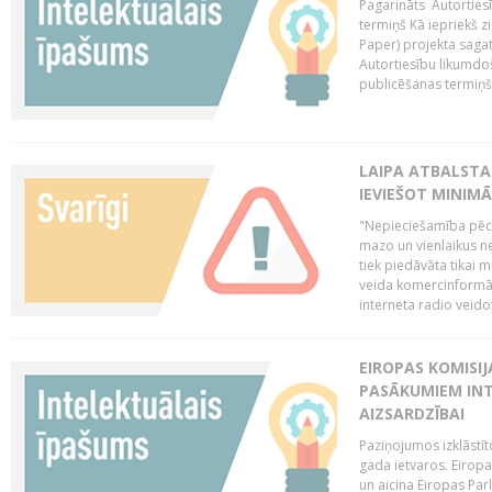
Pagarināts Autorties
termiņš Kā iepriekš zi
Paper) projekta saga
Autortiesību likumdoš
publicēšanas termiņš 
LAIPA ATBALSTA
IEVIEŠOT MINIM
"Nepieciešamība pēc 
mazo un vienlaikus ne
tiek piedāvāta tikai 
veida komercinformāci
interneta radio veidot
EIROPAS KOMISIJ
PASĀKUMIEM INT
AIZSARDZĪBAI
Paziņojumos izklāstīt
gada ietvaros. Eiropa
un aicina Eiropas Par