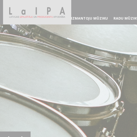
IZMANTOJU MŪZIKU
RADU MŪZIK