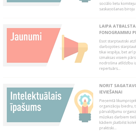
sociālo lietu komiteju
saskaņošanas biroju (
LAIPA ATBALSTA 
FONOGRAMMU PR
Esot starptautiski atz
darbojoties starptaut
tikai iespēja, bet ar
izmaksas visiem pārst
nodrošina atlīdzību i
repertuārs...
NORIT SAGATAVO
IEVIEŠANAI
Pieņemtā likumprojek
organizāciju biedru, t
pārvaldījumu organizā
mūzikas darbiem tiešs
kādiem jāatbilst kole
praktiski...