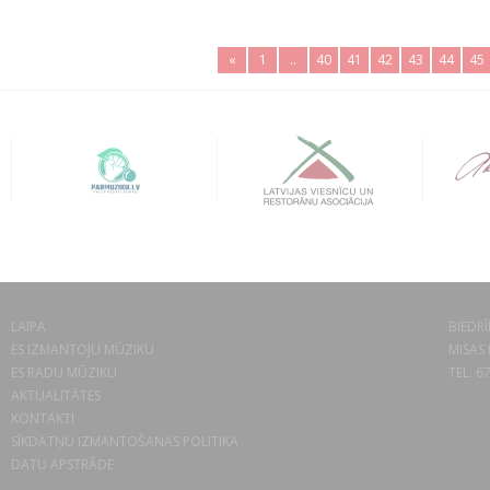
«
1
..
40
41
42
43
44
45
LAIPA
BIEDRĪ
ES IZMANTOJU MŪZIKU
MISAS 
ES RADU MŪZIKU
TEL. 6
AKTUALITĀTES
KONTAKTI
SĪKDATŅU IZMANTOŠANAS POLITIKA
DATU APSTRĀDE