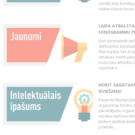
sociālo lietu komiteju
saskaņošanas biroju (
LAIPA ATBALSTA 
FONOGRAMMU PR
Esot starptautiski atz
darbojoties starptaut
tikai iespēja, bet ar
izmaksas visiem pārst
nodrošina atlīdzību i
repertuārs...
NORIT SAGATAVO
IEVIEŠANAI
Pieņemtā likumprojek
organizāciju biedru, t
pārvaldījumu organizā
mūzikas darbiem tiešs
kādiem jāatbilst kole
praktiski...