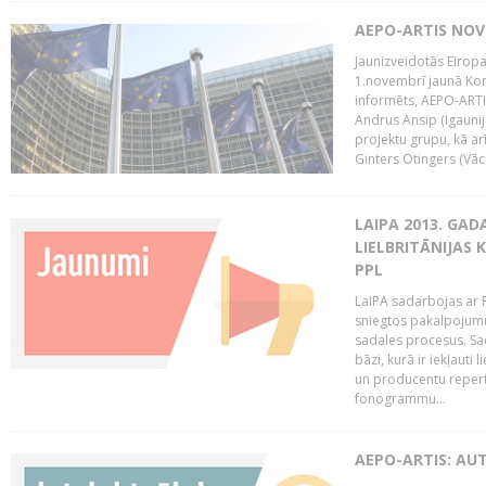
AEPO-ARTIS NO
Jaunizveidotās Eiropa
1.novembrī jaunā Kom
informēts, AEPO-ARTIS
Andrus Ansip (Igaunija
projektu grupu, kā a
Ginters Otingers (Vācij
LAIPA 2013. GAD
LIELBRITĀNIJAS
PPL
LaIPA sadarbojas ar P
sniegtos pakalpojum
sadales procesus. Sad
bāzi, kurā ir iekļauti
un producentu repertuā
fonogrammu...
AEPO-ARTIS: AU