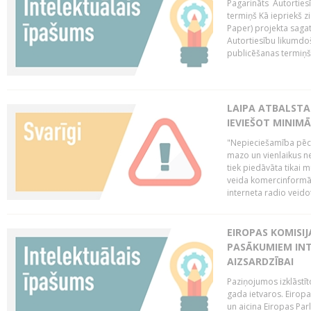
Pagarināts Autorties
termiņš Kā iepriekš zi
Paper) projekta saga
Autortiesību likumdoš
publicēšanas termiņš 
LAIPA ATBALSTA
IEVIEŠOT MINIM
"Nepieciešamība pēc 
mazo un vienlaikus ne
tiek piedāvāta tikai 
veida komercinformāci
interneta radio veidot
EIROPAS KOMISIJ
PASĀKUMIEM INT
AIZSARDZĪBAI
Paziņojumos izklāstīt
gada ietvaros. Eiropa
un aicina Eiropas Par