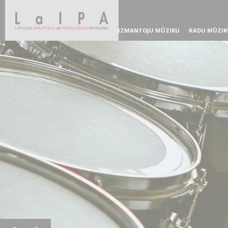
IZMANTOJU MŪZIKU
RADU MŪZIK