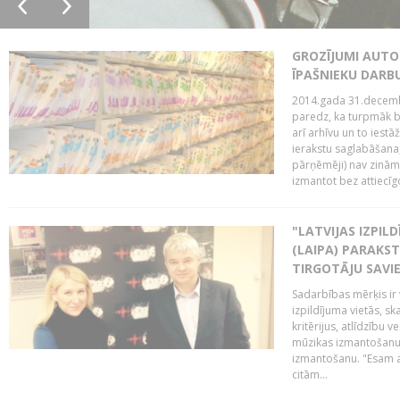
GROZĪJUMI AUTO
ĪPAŠNIEKU DAR
2014.gada 31.decembr
paredz, ka turpmāk bi
arī arhīvu un to iestā
ierakstu saglabāšana,
pārņēmēji) nav zināmi
izmantot bez attiecīgo
"LATVIJAS IZPIL
(LAIPA) PARAKST
TIRGOTĀJU SAVIE
Sadarbības mērķis ir 
izpildījuma vietās, sk
kritērijus, atlīdzību 
mūzikas izmantošanu 
izmantošanu. "Esam a
citām...