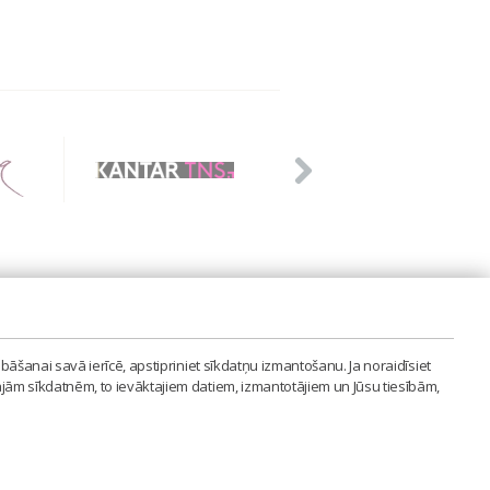
PVIENĪBA'
bāšanai savā ierīcē, apstipriniet sīkdatņu izmantošanu. Ja noraidīsiet
LAIPA.ORG
ajām sīkdatnēm, to ievāktajiem datiem, izmantotājiem un Jūsu tiesībām,