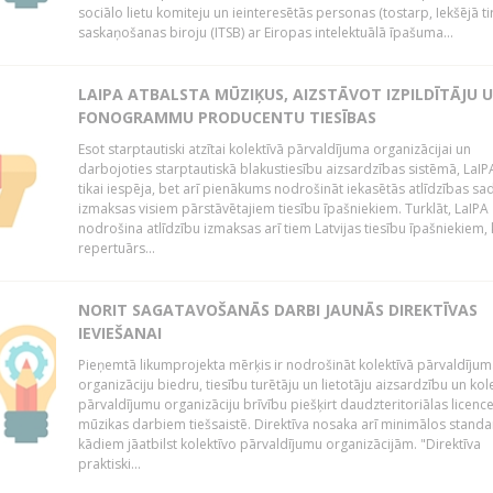
sociālo lietu komiteju un ieinteresētās personas (tostarp, Iekšējā ti
saskaņošanas biroju (ITSB) ar Eiropas intelektuālā īpašuma...
LAIPA ATBALSTA MŪZIĶUS, AIZSTĀVOT IZPILDĪTĀJU 
FONOGRAMMU PRODUCENTU TIESĪBAS
Esot starptautiski atzītai kolektīvā pārvaldījuma organizācijai un
darbojoties starptautiskā blakustiesību aizsardzības sistēmā, LaIPA
tikai iespēja, bet arī pienākums nodrošināt iekasētās atlīdzības sad
izmaksas visiem pārstāvētajiem tiesību īpašniekiem. Turklāt, LaIPA
nodrošina atlīdzību izmaksas arī tiem Latvijas tiesību īpašniekiem,
repertuārs...
NORIT SAGATAVOŠANĀS DARBI JAUNĀS DIREKTĪVAS
IEVIEŠANAI
Pieņemtā likumprojekta mērķis ir nodrošināt kolektīvā pārvaldījum
organizāciju biedru, tiesību turētāju un lietotāju aizsardzību un kol
pārvaldījumu organizāciju brīvību piešķirt daudzteritoriālas licenc
mūzikas darbiem tiešsaistē. Direktīva nosaka arī minimālos standa
kādiem jāatbilst kolektīvo pārvaldījumu organizācijām. "Direktīva
praktiski...