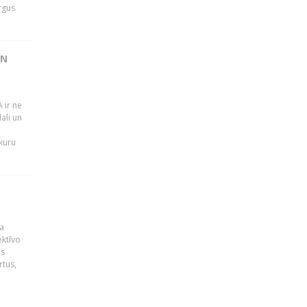
rgus
UN
 ir ne
ali un
 kuru
a
ektīvo
es
rtus,