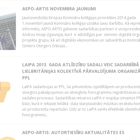
AEPO-ARTIS NOVEMBRA JAUNUMI
Jaunizveidotās Eiropas Komisāru kolēģijas prioritātes 2014.gada
1.novembrī jaunā Komisāru kolēģija uzsāka savu darbību. Kā iepri
informēts, AEPO-ARTIS galvenie sadarbības partneri ir viceprezide
Andrus Ansip (Igaunija), kurš ir atbildīgas par vienoto digitālā tirg
projektu grupu, kā arī digitālās ekonomikas un sabiedrības Komis
Ginters Otingers (Vācija)....
LAIPA 2013. GADA ATLĪDZĪBU SADALI VEIC SADARBĪBĀ
LIELBRITĀNIJAS KOLEKTĪVĀ PĀRVALDĪJUMA ORGANIZĀ
PPL
LaIPA sadarbojas ar PPL, lai pilnveidotu izpildītājiem un producen
sniegtos pakalpojumus un atvieglotu fonogrammu reģistrēšanas u
sadales procesus. Sadarbības ietvaros LaIPA ir iespēja izmantot P
bāzi, kurā ir iekļauti lielākā daļa starptautisko mūzikas ierakstu k
un producentu repertuāri. Līdz ar to LaIPA varēs efektīvāk identific
fonogrammu...
AEPO-ARTIS: AUTORTIESĪBU AKTUALITĀTES ES