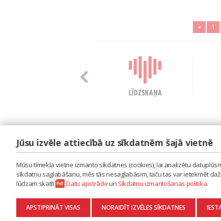
«
1
Jūsu izvēle attiecībā uz sīkdatnēm šajā vietnē
LAIPA
ES IZMANTOJU MŪZIKU
Mūsu tīmekļa vietne izmanto sīkdatnes (cookies), lai analizētu datuplūsmu
ES RADU MŪZIKU
sīkdatņu saglabāšanu, mēs tās nesaglabāsim, taču tas var ietekmēt dažu 
AKTUALITĀTES
lūdzam skatīt
Datu apstrāde
un
Sīkdatņu izmantošanas politika
.
KONTAKTI
SĪKDATŅU IZMANTOŠANAS POLITIKA
APSTIPRINĀT VISAS
NORAIDĪT IZVĒLES SĪKDATNES
IEST
DATU APSTRĀDE