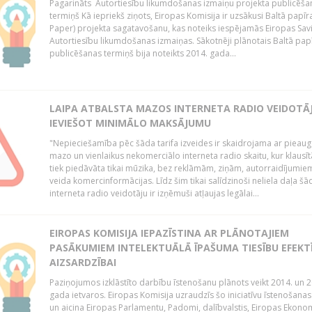
Pagarināts Autortiesību likumdošanas izmaiņu projekta publicēša
termiņš Kā iepriekš ziņots, Eiropas Komisija ir uzsākusi Baltā papīr
Paper) projekta sagatavošanu, kas noteiks iespējamās Eiropas Sav
Autortiesību likumdošanas izmaiņas. Sākotnēji plānotais Baltā pap
publicēšanas termiņš bija noteikts 2014. gada...
LAIPA ATBALSTA MAZOS INTERNETA RADIO VEIDOTĀJ
IEVIEŠOT MINIMĀLO MAKSĀJUMU
"Nepieciešamība pēc šāda tarifa izveides ir skaidrojama ar pieau
mazo un vienlaikus nekomerciālo interneta radio skaitu, kur klausī
tiek piedāvāta tikai mūzika, bez reklāmām, ziņām, autorraidījumiem
veida komercinformācijas. Līdz šim tikai salīdzinoši neliela daļa šā
interneta radio veidotāju ir izņēmuši atļaujas legālai...
EIROPAS KOMISIJA IEPAZĪSTINA AR PLĀNOTAJIEM
PASĀKUMIEM INTELEKTUĀLĀ ĪPAŠUMA TIESĪBU EFEKT
AIZSARDZĪBAI
Paziņojumos izklāstīto darbību īstenošanu plānots veikt 2014. un 2
gada ietvaros. Eiropas Komisija uzraudzīs šo iniciatīvu īstenošanas
un aicina Eiropas Parlamentu, Padomi, dalībvalstis, Eiropas Ekono