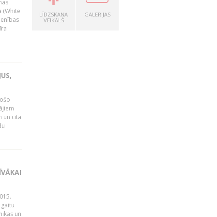
nas
a (White
LĪDZSKAŅA
GALERIJAS
ienības
VEIKALS
īra
US,
gošo
tājiem
 un cita
du
ĪVĀKAI
015.
 gaitu
mikas un