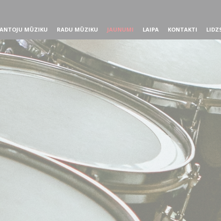
ANTOJU MŪZIKU
RADU MŪZIKU
JAUNUMI
LAIPA
KONTAKTI
LIDZ