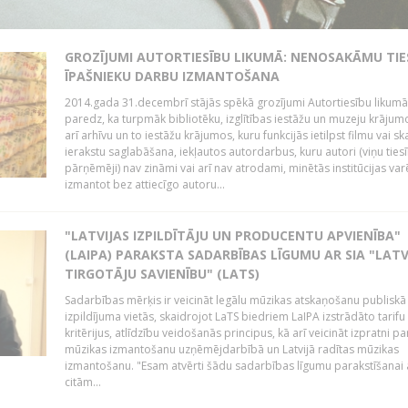
GROZĪJUMI AUTORTIESĪBU LIKUMĀ: NENOSAKĀMU TIE
ĪPAŠNIEKU DARBU IZMANTOŠANA
2014.gada 31.decembrī stājās spēkā grozījumi Autortiesību likumā
paredz, ka turpmāk bibliotēku, izglītības iestāžu un muzeju krājum
arī arhīvu un to iestāžu krājumos, kuru funkcijās ietilpst filmu vai s
ierakstu saglabāšana, iekļautos autordarbus, kuru autori (viņu ties
pārņēmēji) nav zināmi vai arī nav atrodami, minētās institūcijas var
izmantot bez attiecīgo autoru...
"LATVIJAS IZPILDĪTĀJU UN PRODUCENTU APVIENĪBA"
(LAIPA) PARAKSTA SADARBĪBAS LĪGUMU AR SIA "LATV
TIRGOTĀJU SAVIENĪBU" (LATS)
Sadarbības mērķis ir veicināt legālu mūzikas atskaņošanu publiskā
izpildījuma vietās, skaidrojot LaTS biedriem LaIPA izstrādāto tarifu
kritērijus, atlīdzību veidošanās principus, kā arī veicināt izpratni pa
mūzikas izmantošanu uzņēmējdarbībā un Latvijā radītas mūzikas
izmantošanu. "Esam atvērti šādu sadarbības līgumu parakstīšanai a
citām...