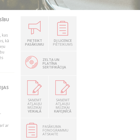
SĪBU
, kas
os, kā
PIETEIKT
DJ LICENCE
PASĀKUMU
PIETEIKUMS
kaņu
ību
ēs
ZELTA UN
PLATĪNA
SERTIFIKĀCIJA
IJAS
SAŅEMT
SAŅEMT
ATĻAUJU
ATĻAUJU
MŪZIKAI
MŪZIKAI
VEIKALĀ
KAFEJNĪCĀ
r
rī ar
PASĀKUMA
FONOGRAMMU
ATSKAITE