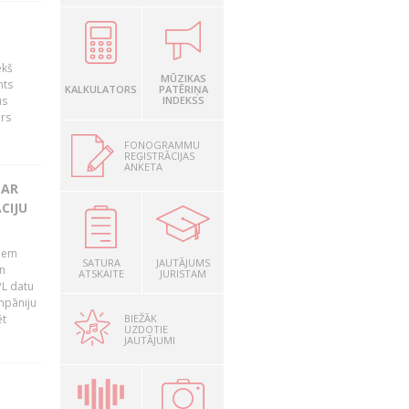
ekš
MŪZIKAS
nts
KALKULATORS
PATĒRIŅA
us
INDEKSS
ārs
FONOGRAMMU
REĢISTRĀCIJAS
ANKETA
 AR
CIJU
tiem
SATURA
JAUTĀJUMS
n
ATSKAITE
JURISTAM
PL datu
ompāniju
BIEŽĀK
ēt
UZDOTIE
JAUTĀJUMI