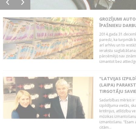
GROZĪJUMI AUTO
ĪPAŠNIEKU DAR
2014.gada 31.decembr
paredz, ka turpmāk bi
arī arhīvu un to iestā
ierakstu saglabāšana,
pārņēmēji) nav zināmi
izmantot bez attiecīgo
"LATVIJAS IZPIL
(LAIPA) PARAKST
TIRGOTĀJU SAVIE
Sadarbības mērķis ir 
izpildījuma vietās, sk
kritērijus, atlīdzību 
mūzikas izmantošanu 
izmantošanu. "Esam a
citām...