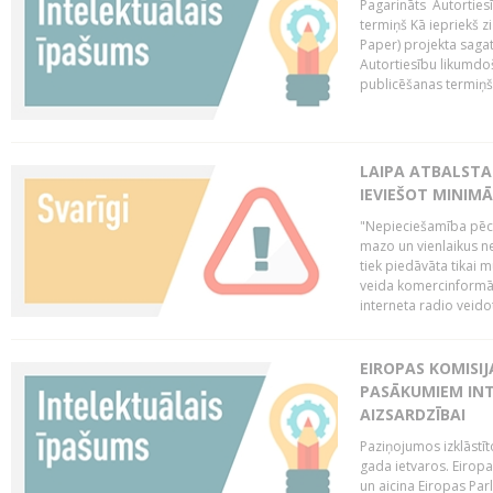
Pagarināts Autorties
termiņš Kā iepriekš zi
Paper) projekta saga
Autortiesību likumdoš
publicēšanas termiņš 
LAIPA ATBALSTA
IEVIEŠOT MINIM
"Nepieciešamība pēc 
mazo un vienlaikus ne
tiek piedāvāta tikai 
veida komercinformāci
interneta radio veidot
EIROPAS KOMISIJ
PASĀKUMIEM INT
AIZSARDZĪBAI
Paziņojumos izklāstīt
gada ietvaros. Eiropa
un aicina Eiropas Par