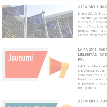
AEPO-ARTIS NO
Jaunizveidotās Eiropa
1.novembrī jaunā Kom
informēts, AEPO-ARTIS
Andrus Ansip (Igaunija
projektu grupu, kā a
Ginters Otingers (Vācij
LAIPA 2013. GAD
LIELBRITĀNIJAS
PPL
LaIPA sadarbojas ar P
sniegtos pakalpojum
sadales procesus. Sad
bāzi, kurā ir iekļauti
un producentu repertuā
fonogrammu...
AEPO-ARTIS: AU