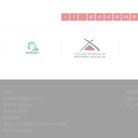
«
1
..
40
41
42
43
44
45
LAIPA
BIEDRĪ
ES IZMANTOJU MŪZIKU
MISAS 
ES RADU MŪZIKU
TEL. 6
AKTUALITĀTES
KONTAKTI
SĪKDATŅU IZMANTOŠANAS POLITIKA
DATU APSTRĀDE