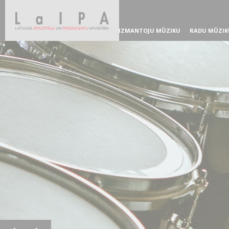
IZMANTOJU MŪZIKU
RADU MŪZIK