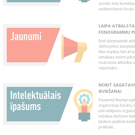
sociālo lietu komiteju
saskaņošanas biroju (
LAIPA ATBALSTA 
FONOGRAMMU PR
Esot starptautiski atz
darbojoties starptaut
tikai iespēja, bet ar
izmaksas visiem pārst
nodrošina atlīdzību i
repertuārs...
NORIT SAGATAVO
IEVIEŠANAI
Pieņemtā likumprojek
organizāciju biedru, t
pārvaldījumu organizā
mūzikas darbiem tiešs
kādiem jāatbilst kole
praktiski...