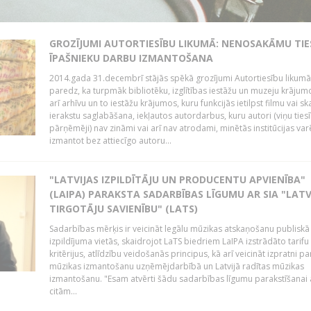
GROZĪJUMI AUTORTIESĪBU LIKUMĀ: NENOSAKĀMU TIE
ĪPAŠNIEKU DARBU IZMANTOŠANA
2014.gada 31.decembrī stājās spēkā grozījumi Autortiesību likumā
paredz, ka turpmāk bibliotēku, izglītības iestāžu un muzeju krājum
arī arhīvu un to iestāžu krājumos, kuru funkcijās ietilpst filmu vai s
ierakstu saglabāšana, iekļautos autordarbus, kuru autori (viņu ties
pārņēmēji) nav zināmi vai arī nav atrodami, minētās institūcijas var
izmantot bez attiecīgo autoru...
"LATVIJAS IZPILDĪTĀJU UN PRODUCENTU APVIENĪBA"
(LAIPA) PARAKSTA SADARBĪBAS LĪGUMU AR SIA "LATV
TIRGOTĀJU SAVIENĪBU" (LATS)
Sadarbības mērķis ir veicināt legālu mūzikas atskaņošanu publiskā
izpildījuma vietās, skaidrojot LaTS biedriem LaIPA izstrādāto tarifu
kritērijus, atlīdzību veidošanās principus, kā arī veicināt izpratni pa
mūzikas izmantošanu uzņēmējdarbībā un Latvijā radītas mūzikas
izmantošanu. "Esam atvērti šādu sadarbības līgumu parakstīšanai a
citām...