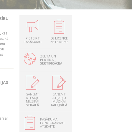
SĪBU
, kas
os, kā
PIETEIKT
DJ LICENCE
PASĀKUMU
PIETEIKUMS
kaņu
ību
ēs
ZELTA UN
PLATĪNA
SERTIFIKĀCIJA
IJAS
SAŅEMT
SAŅEMT
ATĻAUJU
ATĻAUJU
MŪZIKAI
MŪZIKAI
VEIKALĀ
KAFEJNĪCĀ
r
rī ar
PASĀKUMA
FONOGRAMMU
ATSKAITE