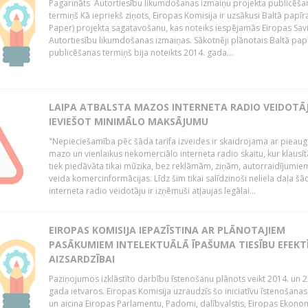
Pagarināts Autortiesību likumdošanas izmaiņu projekta publicēša
termiņš Kā iepriekš ziņots, Eiropas Komisija ir uzsākusi Baltā papīr
Paper) projekta sagatavošanu, kas noteiks iespējamās Eiropas Sav
Autortiesību likumdošanas izmaiņas. Sākotnēji plānotais Baltā pap
publicēšanas termiņš bija noteikts 2014. gada...
LAIPA ATBALSTA MAZOS INTERNETA RADIO VEIDOTĀJ
IEVIEŠOT MINIMĀLO MAKSĀJUMU
"Nepieciešamība pēc šāda tarifa izveides ir skaidrojama ar pieau
mazo un vienlaikus nekomerciālo interneta radio skaitu, kur klausī
tiek piedāvāta tikai mūzika, bez reklāmām, ziņām, autorraidījumiem
veida komercinformācijas. Līdz šim tikai salīdzinoši neliela daļa šā
interneta radio veidotāju ir izņēmuši atļaujas legālai...
EIROPAS KOMISIJA IEPAZĪSTINA AR PLĀNOTAJIEM
PASĀKUMIEM INTELEKTUĀLĀ ĪPAŠUMA TIESĪBU EFEKT
AIZSARDZĪBAI
Paziņojumos izklāstīto darbību īstenošanu plānots veikt 2014. un 2
gada ietvaros. Eiropas Komisija uzraudzīs šo iniciatīvu īstenošanas
un aicina Eiropas Parlamentu, Padomi, dalībvalstis, Eiropas Ekono