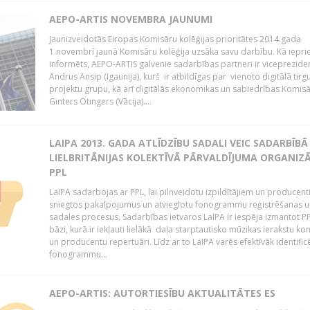
AEPO-ARTIS NOVEMBRA JAUNUMI
Jaunizveidotās Eiropas Komisāru kolēģijas prioritātes 2014.gada
1.novembrī jaunā Komisāru kolēģija uzsāka savu darbību. Kā iepri
informēts, AEPO-ARTIS galvenie sadarbības partneri ir viceprezide
Andrus Ansip (Igaunija), kurš ir atbildīgas par vienoto digitālā tirg
projektu grupu, kā arī digitālās ekonomikas un sabiedrības Komis
Ginters Otingers (Vācija)....
LAIPA 2013. GADA ATLĪDZĪBU SADALI VEIC SADARBĪBĀ
LIELBRITĀNIJAS KOLEKTĪVĀ PĀRVALDĪJUMA ORGANIZĀ
PPL
LaIPA sadarbojas ar PPL, lai pilnveidotu izpildītājiem un producen
sniegtos pakalpojumus un atvieglotu fonogrammu reģistrēšanas u
sadales procesus. Sadarbības ietvaros LaIPA ir iespēja izmantot P
bāzi, kurā ir iekļauti lielākā daļa starptautisko mūzikas ierakstu k
un producentu repertuāri. Līdz ar to LaIPA varēs efektīvāk identific
fonogrammu...
AEPO-ARTIS: AUTORTIESĪBU AKTUALITĀTES ES