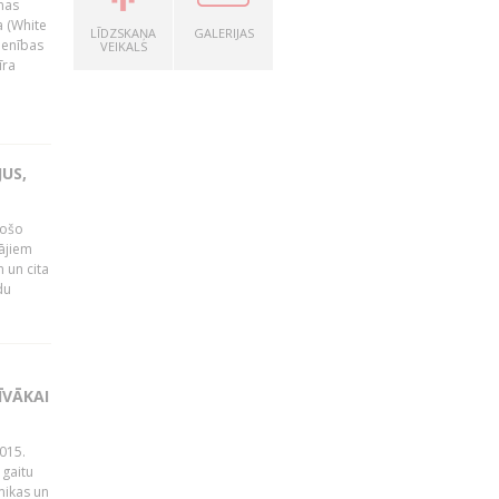
nas
a (White
LĪDZSKAŅA
GALERIJAS
ienības
VEIKALS
īra
US,
gošo
tājiem
 un cita
du
ĪVĀKAI
015.
 gaitu
mikas un