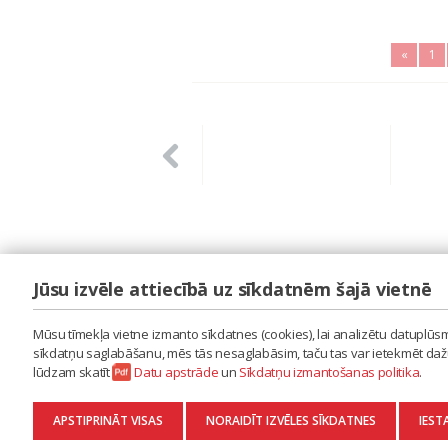
«
1
Jūsu izvēle attiecībā uz sīkdatnēm šajā vietnē
LAIPA
ES IZMANTOJU MŪZIKU
Mūsu tīmekļa vietne izmanto sīkdatnes (cookies), lai analizētu datuplūsmu
ES RADU MŪZIKU
sīkdatņu saglabāšanu, mēs tās nesaglabāsim, taču tas var ietekmēt dažu 
AKTUALITĀTES
lūdzam skatīt
Datu apstrāde
un
Sīkdatņu izmantošanas politika
.
KONTAKTI
SĪKDATŅU IZMANTOŠANAS POLITIKA
APSTIPRINĀT VISAS
NORAIDĪT IZVĒLES SĪKDATNES
IEST
DATU APSTRĀDE