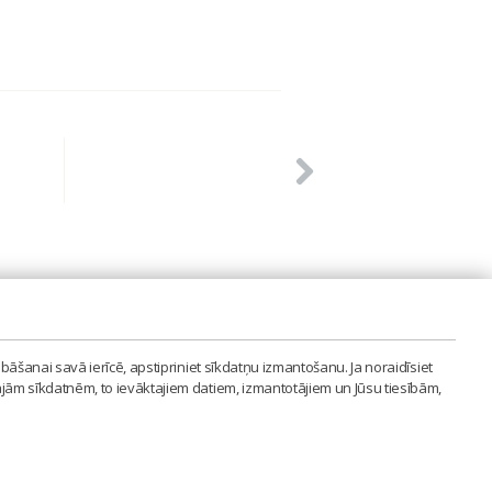
PVIENĪBA'
bāšanai savā ierīcē, apstipriniet sīkdatņu izmantošanu. Ja noraidīsiet
LAIPA.ORG
ajām sīkdatnēm, to ievāktajiem datiem, izmantotājiem un Jūsu tiesībām,