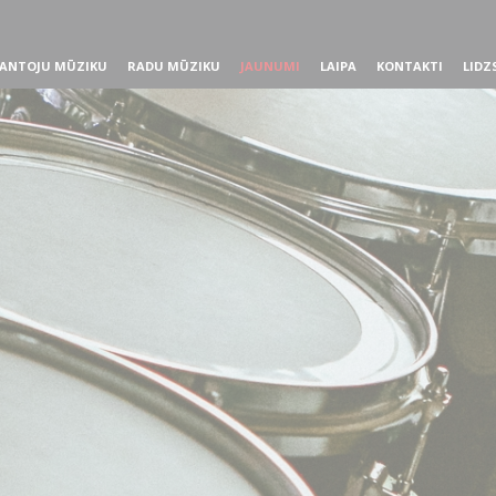
ANTOJU MŪZIKU
RADU MŪZIKU
JAUNUMI
LAIPA
KONTAKTI
LIDZ