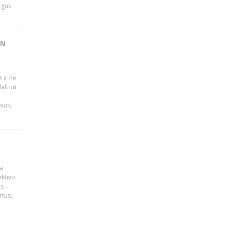
rgus
UN
 ir ne
ali un
 kuru
a
ektīvo
es
rtus,