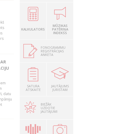
ekš
MŪZIKAS
nts
KALKULATORS
PATĒRIŅA
us
INDEKSS
ārs
FONOGRAMMU
REĢISTRĀCIJAS
ANKETA
 AR
CIJU
tiem
SATURA
JAUTĀJUMS
n
ATSKAITE
JURISTAM
PL datu
ompāniju
BIEŽĀK
ēt
UZDOTIE
JAUTĀJUMI