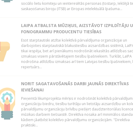
sociālo lietu komiteju un ieinteresētās personas (tostarp, Iekšējā ti
saskaņošanas biroju (ITSB) ar Eiropas intelektuālā īpašuma...
LAIPA ATBALSTA MŪZIĶUS, AIZSTĀVOT IZPILDĪTĀJU 
FONOGRAMMU PRODUCENTU TIESĪBAS
Esot starptautiski atzītai kolektīvā pārvaldījuma organizācijai un
darbojoties starptautiskā blakustiesību aizsardzības sistēmā, LaIPA
tikai iespēja, bet arī pienākums nodrošināt iekasētās atlīdzības sad
izmaksas visiem pārstāvētajiem tiesību īpašniekiem. Turklāt, LaIPA
nodrošina atlīdzību izmaksas arī tiem Latvijas tiesību īpašniekiem,
repertuārs...
NORIT SAGATAVOŠANĀS DARBI JAUNĀS DIREKTĪVAS
IEVIEŠANAI
Pieņemtā likumprojekta mērķis ir nodrošināt kolektīvā pārvaldījum
organizāciju biedru, tiesību turētāju un lietotāju aizsardzību un kol
pārvaldījumu organizāciju brīvību piešķirt daudzteritoriālas licenc
mūzikas darbiem tiešsaistē. Direktīva nosaka arī minimālos standa
kādiem jāatbilst kolektīvo pārvaldījumu organizācijām. "Direktīva
praktiski...