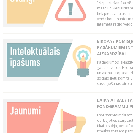
"Nepieciešamība pēc 
mazo un vienlaikus ne
tiek piedāvāta tikai 
veida komercinformāci
interneta radio veidot
EIROPAS KOMISIJ
PASĀKUMIEM INT
AIZSARDZĪBAI
Paziņojumos izklāstīt
gada ietvaros. Eiropa
un aicina Eiropas Par
sociālo lietu komiteju
saskaņošanas biroju (
LAIPA ATBALSTA 
FONOGRAMMU PR
Esot starptautiski atz
darbojoties starptaut
tikai iespēja, bet ar
izmaksas visiem pārst