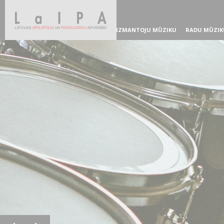
IZMANTOJU MŪZIKU
RADU MŪZIK