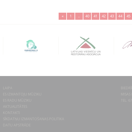
«
1
..
40
41
42
43
44
45
LAIPA
BIEDRĪ
ES IZMANTOJU MŪZIKU
MISAS 
ES RADU MŪZIKU
TEL. 6
AKTUALITĀTES
KONTAKTI
SĪKDATŅU IZMANTOŠANAS POLITIKA
DATU APSTRĀDE