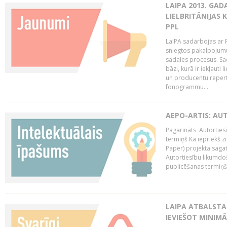
LAIPA 2013. GAD
LIELBRITĀNIJAS
PPL
LaIPA sadarbojas ar P
sniegtos pakalpojum
sadales procesus. Sad
bāzi, kurā ir iekļauti
un producentu repertuā
fonogrammu...
AEPO-ARTIS: AU
Pagarināts Autorties
termiņš Kā iepriekš zi
Paper) projekta saga
Autortiesību likumdoš
publicēšanas termiņš 
LAIPA ATBALSTA
IEVIEŠOT MINIM