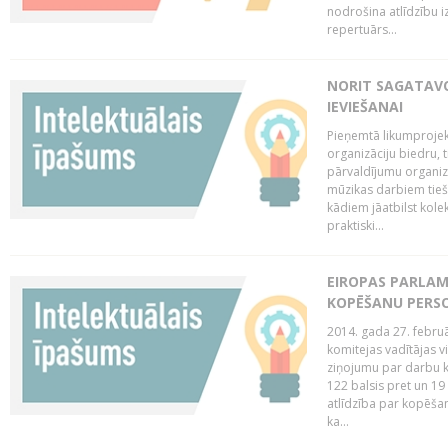
nodrošina atlīdzību i
repertuārs...
NORIT SAGATAVO
IEVIEŠANAI
Pieņemtā likumprojek
organizāciju biedru, t
pārvaldījumu organizā
mūzikas darbiem tiešs
kādiem jāatbilst kole
praktiski...
EIROPAS PARLAM
KOPĒŠANU PERS
2014. gada 27. februā
komitejas vadītājas v
ziņojumu par darbu k
122 balsis pret un 19
atlīdzība par kopēša
ka...