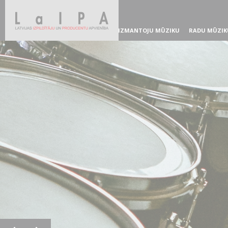
IZMANTOJU MŪZIKU
RADU MŪZIK