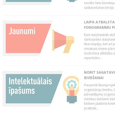
sociālo lietu komiteju
saskaņošanas biroju (
LAIPA ATBALSTA 
FONOGRAMMU PR
Esot starptautiski atz
darbojoties starptaut
tikai iespēja, bet ar
izmaksas visiem pārst
nodrošina atlīdzību i
repertuārs...
NORIT SAGATAVO
IEVIEŠANAI
Pieņemtā likumprojek
organizāciju biedru, t
pārvaldījumu organizā
mūzikas darbiem tiešs
kādiem jāatbilst kole
praktiski...