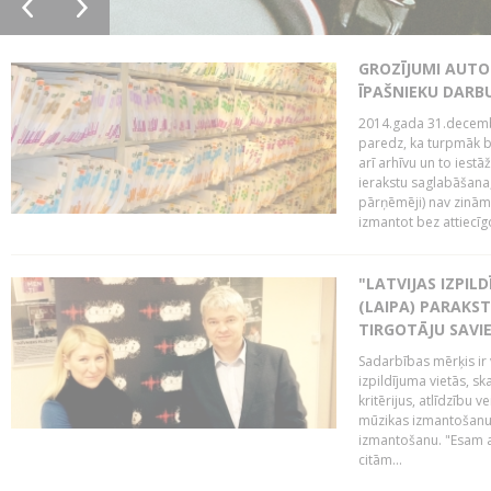
GROZĪJUMI AUTO
ĪPAŠNIEKU DAR
2014.gada 31.decembr
paredz, ka turpmāk bi
arī arhīvu un to iestā
ierakstu saglabāšana,
pārņēmēji) nav zināmi
izmantot bez attiecīgo
"LATVIJAS IZPIL
(LAIPA) PARAKST
TIRGOTĀJU SAVIE
Sadarbības mērķis ir 
izpildījuma vietās, sk
kritērijus, atlīdzību 
mūzikas izmantošanu 
izmantošanu. "Esam a
citām...