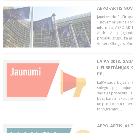
AEPO-ARTIS NO
Jaunizveidotās Eiropa
1.novembrī jaunā Kom
informēts, AEPO-ARTIS
Andrus Ansip (Igaunija
projektu grupu, kā a
Ginters Otingers (Vācij
LAIPA 2013. GAD
LIELBRITĀNIJAS
PPL
LaIPA sadarbojas ar P
sniegtos pakalpojum
sadales procesus. Sad
bāzi, kurā ir iekļauti
un producentu repertuā
fonogrammu...
AEPO-ARTIS: AU