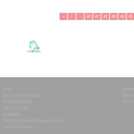
«
1
..
40
41
42
43
44
45
LAIPA
BIEDRĪ
ES IZMANTOJU MŪZIKU
MISAS 
ES RADU MŪZIKU
TEL. 6
AKTUALITĀTES
KONTAKTI
SĪKDATŅU IZMANTOŠANAS POLITIKA
DATU APSTRĀDE