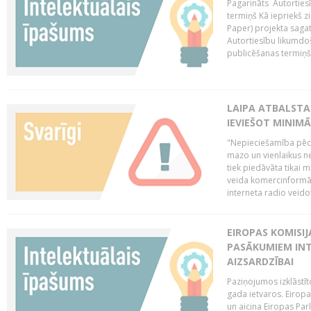
Pagarināts Autorties
termiņš Kā iepriekš zi
Paper) projekta saga
Autortiesību likumdoš
publicēšanas termiņš 
LAIPA ATBALSTA
IEVIEŠOT MINIM
"Nepieciešamība pēc 
mazo un vienlaikus ne
tiek piedāvāta tikai 
veida komercinformāci
interneta radio veidot
EIROPAS KOMISIJ
PASĀKUMIEM INT
AIZSARDZĪBAI
Paziņojumos izklāstīt
gada ietvaros. Eiropa
un aicina Eiropas Par