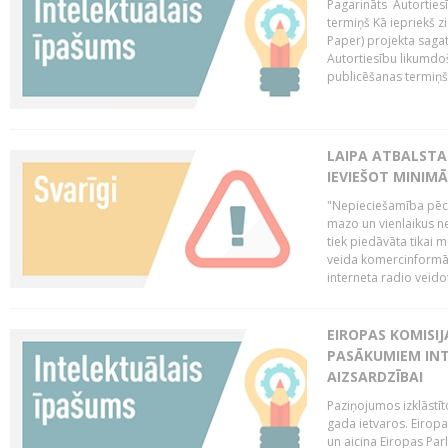
Pagarināts Autorties
termiņš Kā iepriekš zi
Paper) projekta saga
Autortiesību likumdoš
publicēšanas termiņš 
LAIPA ATBALSTA
IEVIEŠOT MINIM
"Nepieciešamība pēc 
mazo un vienlaikus ne
tiek piedāvāta tikai 
veida komercinformāci
interneta radio veidot
EIROPAS KOMISIJ
PASĀKUMIEM INT
AIZSARDZĪBAI
Paziņojumos izklāstīt
gada ietvaros. Eiropa
un aicina Eiropas Par