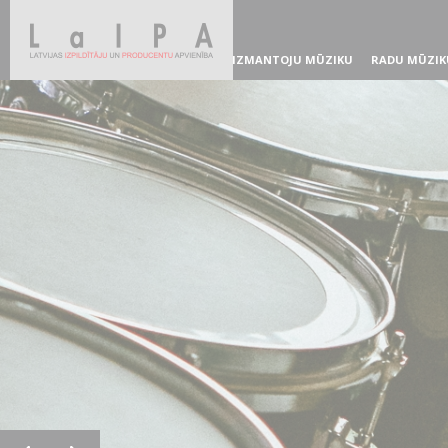
IZMANTOJU MŪZIKU
RADU MŪZIK