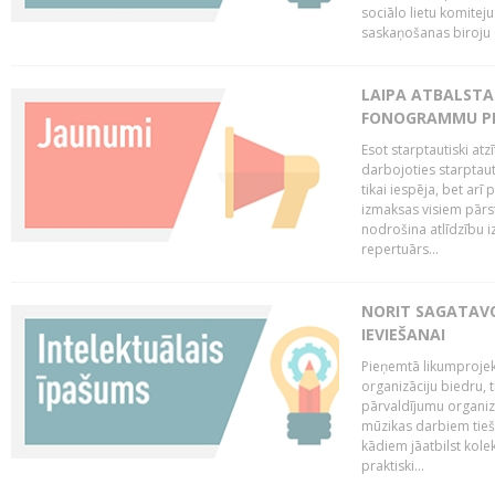
sociālo lietu komiteju
saskaņošanas biroju (
LAIPA ATBALSTA 
FONOGRAMMU PR
Esot starptautiski atz
darbojoties starptaut
tikai iespēja, bet ar
izmaksas visiem pārst
nodrošina atlīdzību i
repertuārs...
NORIT SAGATAVO
IEVIEŠANAI
Pieņemtā likumprojek
organizāciju biedru, t
pārvaldījumu organizā
mūzikas darbiem tiešs
kādiem jāatbilst kole
praktiski...