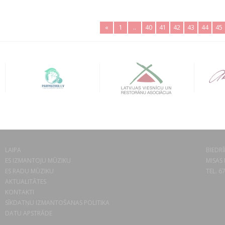
«
1
..
40
41
42
43
44
45
LAIPA
BIEDRĪ
ES IZMANTOJU MŪZIKU
MISAS 
ES RADU MŪZIKU
TEL. 6
AKTUALITĀTES
KONTAKTI
SĪKDATŅU IZMANTOŠANAS POLITIKA
DATU APSTRĀDE