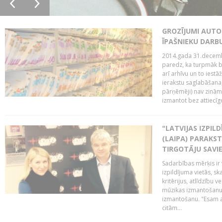
GROZĪJUMI AUTO
ĪPAŠNIEKU DAR
2014.gada 31.decembr
paredz, ka turpmāk bi
arī arhīvu un to iestā
ierakstu saglabāšana,
pārņēmēji) nav zināmi
izmantot bez attiecīgo
"LATVIJAS IZPIL
(LAIPA) PARAKST
TIRGOTĀJU SAVIE
Sadarbības mērķis ir 
izpildījuma vietās, sk
kritērijus, atlīdzību 
mūzikas izmantošanu 
izmantošanu. "Esam a
citām...