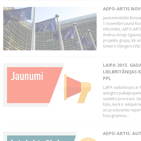
AEPO-ARTIS NO
Jaunizveidotās Eiropa
1.novembrī jaunā Kom
informēts, AEPO-ARTIS
Andrus Ansip (Igaunija
projektu grupu, kā a
Ginters Otingers (Vācij
LAIPA 2013. GAD
LIELBRITĀNIJAS
PPL
LaIPA sadarbojas ar P
sniegtos pakalpojum
sadales procesus. Sad
bāzi, kurā ir iekļauti
un producentu repertuā
fonogrammu...
AEPO-ARTIS: AU