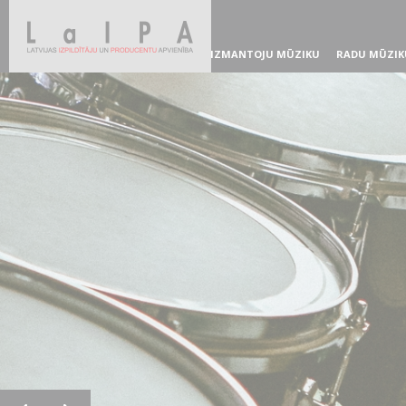
IZMANTOJU MŪZIKU
RADU MŪZIK