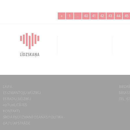
«
1
..
40
41
42
43
44
45
LAIPA
BIEDRĪ
ES IZMANTOJU MŪZIKU
MISAS 
ES RADU MŪZIKU
TEL. 6
AKTUALITĀTES
KONTAKTI
SĪKDATŅU IZMANTOŠANAS POLITIKA
DATU APSTRĀDE