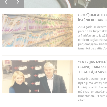
GROZĪJUMI AUTO
ĪPAŠNIEKU DAR
2014.gada 31.decembr
paredz, ka turpmāk bi
arī arhīvu un to iestā
ierakstu saglabāšana,
pārņēmēji) nav zināmi
izmantot bez attiecīgo
"LATVIJAS IZPIL
(LAIPA) PARAKST
TIRGOTĀJU SAVIE
Sadarbības mērķis ir 
izpildījuma vietās, sk
kritērijus, atlīdzību 
mūzikas izmantošanu 
izmantošanu. "Esam a
citām...