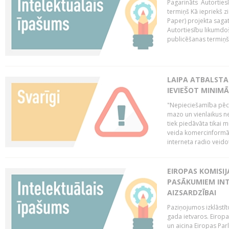
Pagarināts Autorties
termiņš Kā iepriekš zi
Paper) projekta saga
Autortiesību likumdoš
publicēšanas termiņš 
LAIPA ATBALSTA
IEVIEŠOT MINIM
"Nepieciešamība pēc 
mazo un vienlaikus ne
tiek piedāvāta tikai 
veida komercinformāci
interneta radio veidot
EIROPAS KOMISIJ
PASĀKUMIEM INT
AIZSARDZĪBAI
Paziņojumos izklāstīt
gada ietvaros. Eiropa
un aicina Eiropas Par