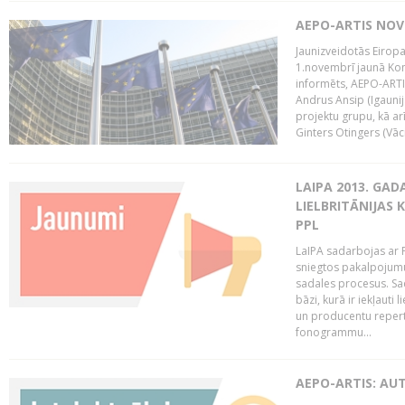
AEPO-ARTIS NO
Jaunizveidotās Eiropa
1.novembrī jaunā Kom
informēts, AEPO-ARTIS
Andrus Ansip (Igaunija
projektu grupu, kā a
Ginters Otingers (Vācij
LAIPA 2013. GAD
LIELBRITĀNIJAS
PPL
LaIPA sadarbojas ar P
sniegtos pakalpojum
sadales procesus. Sad
bāzi, kurā ir iekļauti
un producentu repertuā
fonogrammu...
AEPO-ARTIS: AU