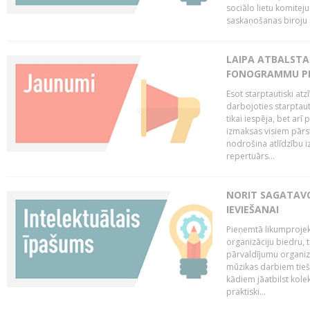
sociālo lietu komiteju
saskaņošanas biroju (
LAIPA ATBALSTA 
FONOGRAMMU PR
Esot starptautiski atz
darbojoties starptaut
tikai iespēja, bet ar
izmaksas visiem pārst
nodrošina atlīdzību i
repertuārs...
NORIT SAGATAVO
IEVIEŠANAI
Pieņemtā likumprojek
organizāciju biedru, t
pārvaldījumu organizā
mūzikas darbiem tiešs
kādiem jāatbilst kole
praktiski...