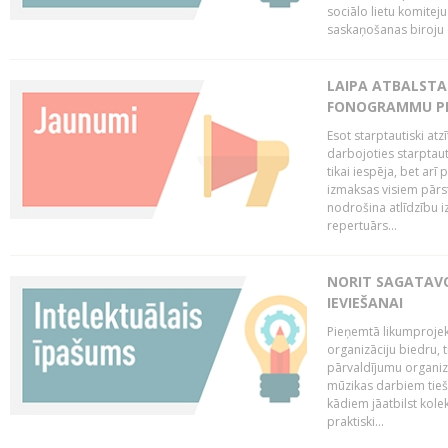
sociālo lietu komiteju
saskaņošanas biroju (
LAIPA ATBALSTA 
FONOGRAMMU PR
Esot starptautiski atz
darbojoties starptaut
tikai iespēja, bet ar
izmaksas visiem pārst
nodrošina atlīdzību i
repertuārs...
NORIT SAGATAVO
IEVIEŠANAI
Pieņemtā likumprojek
organizāciju biedru, t
pārvaldījumu organizā
mūzikas darbiem tiešs
kādiem jāatbilst kole
praktiski...