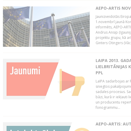
AEPO-ARTIS NO
Jaunizveidotās Eiropa
1.novembrī jaunā Kom
informēts, AEPO-ARTIS
Andrus Ansip (Igaunija
projektu grupu, kā a
Ginters Otingers (Vācij
LAIPA 2013. GAD
LIELBRITĀNIJAS
PPL
LaIPA sadarbojas ar P
sniegtos pakalpojum
sadales procesus. Sad
bāzi, kurā ir iekļauti
un producentu repertuā
fonogrammu...
AEPO-ARTIS: AU