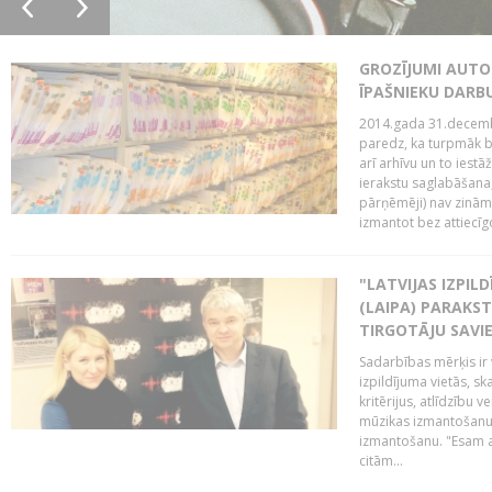
GROZĪJUMI AUTO
ĪPAŠNIEKU DAR
2014.gada 31.decembr
paredz, ka turpmāk bi
arī arhīvu un to iestā
ierakstu saglabāšana,
pārņēmēji) nav zināmi
izmantot bez attiecīgo
"LATVIJAS IZPIL
(LAIPA) PARAKST
TIRGOTĀJU SAVIE
Sadarbības mērķis ir 
izpildījuma vietās, sk
kritērijus, atlīdzību 
mūzikas izmantošanu 
izmantošanu. "Esam a
citām...