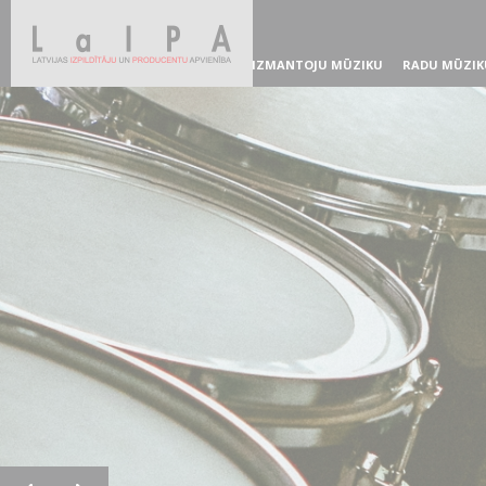
IZMANTOJU MŪZIKU
RADU MŪZIK