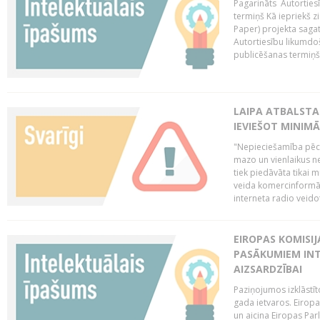
Pagarināts Autorties
termiņš Kā iepriekš zi
Paper) projekta saga
Autortiesību likumdoš
publicēšanas termiņš 
LAIPA ATBALSTA
IEVIEŠOT MINIM
"Nepieciešamība pēc 
mazo un vienlaikus ne
tiek piedāvāta tikai 
veida komercinformāci
interneta radio veidot
EIROPAS KOMISIJ
PASĀKUMIEM INT
AIZSARDZĪBAI
Paziņojumos izklāstīt
gada ietvaros. Eiropa
un aicina Eiropas Par