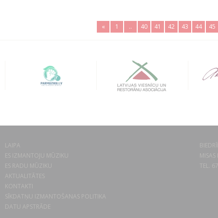
«
1
..
40
41
42
43
44
45
LAIPA
BIEDRĪ
ES IZMANTOJU MŪZIKU
MISAS 
ES RADU MŪZIKU
TEL. 6
AKTUALITĀTES
KONTAKTI
SĪKDATŅU IZMANTOŠANAS POLITIKA
DATU APSTRĀDE