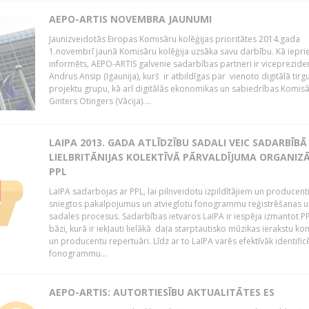
AEPO-ARTIS NOVEMBRA JAUNUMI
Jaunizveidotās Eiropas Komisāru kolēģijas prioritātes 2014.gada
1.novembrī jaunā Komisāru kolēģija uzsāka savu darbību. Kā iepri
informēts, AEPO-ARTIS galvenie sadarbības partneri ir viceprezide
Andrus Ansip (Igaunija), kurš ir atbildīgas par vienoto digitālā tirg
projektu grupu, kā arī digitālās ekonomikas un sabiedrības Komis
Ginters Otingers (Vācija)....
LAIPA 2013. GADA ATLĪDZĪBU SADALI VEIC SADARBĪBĀ
LIELBRITĀNIJAS KOLEKTĪVĀ PĀRVALDĪJUMA ORGANIZĀ
PPL
LaIPA sadarbojas ar PPL, lai pilnveidotu izpildītājiem un producen
sniegtos pakalpojumus un atvieglotu fonogrammu reģistrēšanas u
sadales procesus. Sadarbības ietvaros LaIPA ir iespēja izmantot P
bāzi, kurā ir iekļauti lielākā daļa starptautisko mūzikas ierakstu k
un producentu repertuāri. Līdz ar to LaIPA varēs efektīvāk identific
fonogrammu...
AEPO-ARTIS: AUTORTIESĪBU AKTUALITĀTES ES