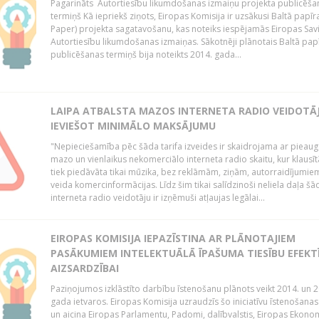
Pagarināts Autortiesību likumdošanas izmaiņu projekta publicēša
termiņš Kā iepriekš ziņots, Eiropas Komisija ir uzsākusi Baltā papīr
Paper) projekta sagatavošanu, kas noteiks iespējamās Eiropas Sav
Autortiesību likumdošanas izmaiņas. Sākotnēji plānotais Baltā pap
publicēšanas termiņš bija noteikts 2014. gada...
LAIPA ATBALSTA MAZOS INTERNETA RADIO VEIDOTĀJ
IEVIEŠOT MINIMĀLO MAKSĀJUMU
"Nepieciešamība pēc šāda tarifa izveides ir skaidrojama ar pieau
mazo un vienlaikus nekomerciālo interneta radio skaitu, kur klausī
tiek piedāvāta tikai mūzika, bez reklāmām, ziņām, autorraidījumiem
veida komercinformācijas. Līdz šim tikai salīdzinoši neliela daļa šā
interneta radio veidotāju ir izņēmuši atļaujas legālai...
EIROPAS KOMISIJA IEPAZĪSTINA AR PLĀNOTAJIEM
PASĀKUMIEM INTELEKTUĀLĀ ĪPAŠUMA TIESĪBU EFEKT
AIZSARDZĪBAI
Paziņojumos izklāstīto darbību īstenošanu plānots veikt 2014. un 2
gada ietvaros. Eiropas Komisija uzraudzīs šo iniciatīvu īstenošanas
un aicina Eiropas Parlamentu, Padomi, dalībvalstis, Eiropas Ekono