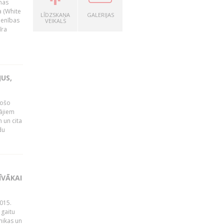
nas
a (White
LĪDZSKAŅA
GALERIJAS
ienības
VEIKALS
īra
US,
gošo
tājiem
 un cita
du
ĪVĀKAI
015.
 gaitu
mikas un