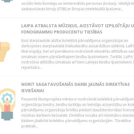
sociālo lietu komiteju un ieinteresētās personas (tostarp, Iekšējā ti
saskaņošanas biroju (ITSB) ar Eiropas intelektuālā īpašuma...
LAIPA ATBALSTA MŪZIĶUS, AIZSTĀVOT IZPILDĪTĀJU 
FONOGRAMMU PRODUCENTU TIESĪBAS
Esot starptautiski atzītai kolektīvā pārvaldījuma organizācijai un
darbojoties starptautiskā blakustiesību aizsardzības sistēmā, LaIPA
tikai iespēja, bet arī pienākums nodrošināt iekasētās atlīdzības sad
izmaksas visiem pārstāvētajiem tiesību īpašniekiem. Turklāt, LaIPA
nodrošina atlīdzību izmaksas arī tiem Latvijas tiesību īpašniekiem,
repertuārs...
NORIT SAGATAVOŠANĀS DARBI JAUNĀS DIREKTĪVAS
IEVIEŠANAI
Pieņemtā likumprojekta mērķis ir nodrošināt kolektīvā pārvaldījum
organizāciju biedru, tiesību turētāju un lietotāju aizsardzību un kol
pārvaldījumu organizāciju brīvību piešķirt daudzteritoriālas licenc
mūzikas darbiem tiešsaistē. Direktīva nosaka arī minimālos standa
kādiem jāatbilst kolektīvo pārvaldījumu organizācijām. "Direktīva
praktiski...