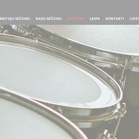
ANTOJU MŪZIKU
RADU MŪZIKU
JAUNUMI
LAIPA
KONTAKTI
LIDZ