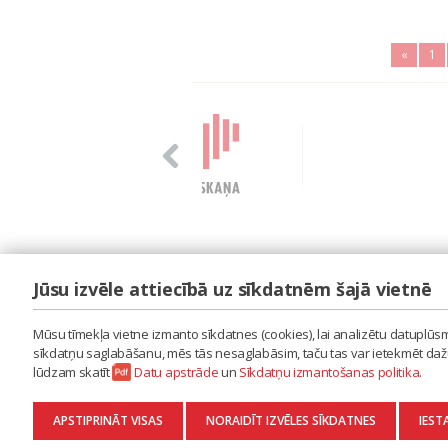
«
1
Jūsu izvēle attiecībā uz sīkdatnēm šajā vietnē
LAIPA
ES IZMANTOJU MŪZIKU
Mūsu tīmekļa vietne izmanto sīkdatnes (cookies), lai analizētu datuplūsmu
ES RADU MŪZIKU
sīkdatņu saglabāšanu, mēs tās nesaglabāsim, taču tas var ietekmēt dažu 
AKTUALITĀTES
lūdzam skatīt
Datu apstrāde
un
Sīkdatņu izmantošanas politika
.
KONTAKTI
SĪKDATŅU IZMANTOŠANAS POLITIKA
APSTIPRINĀT VISAS
NORAIDĪT IZVĒLES SĪKDATNES
IEST
DATU APSTRĀDE