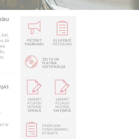
SĪBU
, kas
os, kā
PIETEIKT
DJ LICENCE
PASĀKUMU
PIETEIKUMS
kaņu
ību
ēs
ZELTA UN
PLATĪNA
SERTIFIKĀCIJA
IJAS
SAŅEMT
SAŅEMT
ATĻAUJU
ATĻAUJU
MŪZIKAI
MŪZIKAI
VEIKALĀ
KAFEJNĪCĀ
r
rī ar
PASĀKUMA
FONOGRAMMU
ATSKAITE