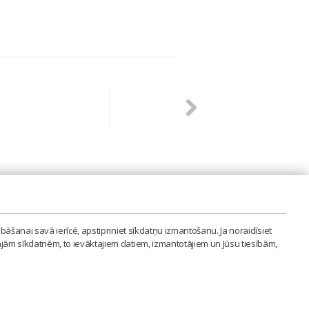
PVIENĪBA'
bāšanai savā ierīcē, apstipriniet sīkdatņu izmantošanu. Ja noraidīsiet
LAIPA.ORG
ajām sīkdatnēm, to ievāktajiem datiem, izmantotājiem un Jūsu tiesībām,