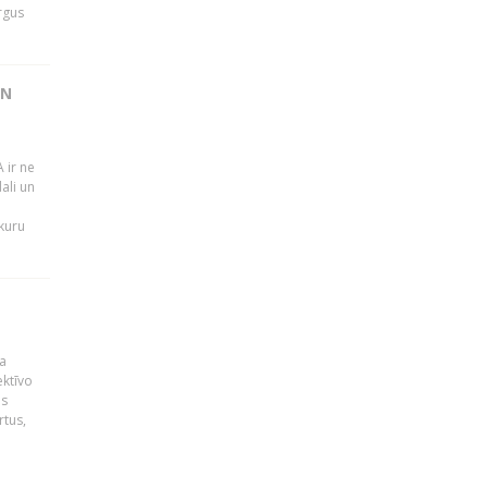
rgus
UN
 ir ne
ali un
 kuru
a
ektīvo
es
rtus,