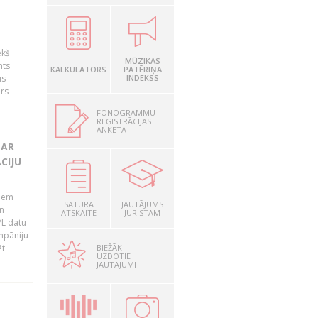
ekš
MŪZIKAS
nts
KALKULATORS
PATĒRIŅA
us
INDEKSS
ārs
FONOGRAMMU
REĢISTRĀCIJAS
ANKETA
 AR
CIJU
tiem
SATURA
JAUTĀJUMS
n
ATSKAITE
JURISTAM
PL datu
ompāniju
BIEŽĀK
ēt
UZDOTIE
JAUTĀJUMI