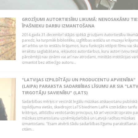
GROZĪJUMI AUTORTIESĪBU LIKUMĀ: NENOSAKĀMU TIE
ĪPAŠNIEKU DARBU IZMANTOŠANA
2014.gada 31.decembrī stājās spēkā grozījumi Autortiesību likumā
paredz, ka turpmāk bibliotēku, izglītības iestāžu un muzeju krājum
arī arhīvu un to iestāžu krājumos, kuru funkcijās ietilpst filmu vai s
ierakstu saglabāšana, iekļautos autordarbus, kuru autori (viņu ties
pārņēmēji) nav zināmi vai arī nav atrodami, minētās institūcijas var
izmantot bez attiecīgo autoru...
"LATVIJAS IZPILDĪTĀJU UN PRODUCENTU APVIENĪBA"
(LAIPA) PARAKSTA SADARBĪBAS LĪGUMU AR SIA "LATV
TIRGOTĀJU SAVIENĪBU" (LATS)
Sadarbības mērķis ir veicināt legālu mūzikas atskaņošanu publiskā
izpildījuma vietās, skaidrojot LaTS biedriem LaIPA izstrādāto tarifu
kritērijus, atlīdzību veidošanās principus, kā arī veicināt izpratni pa
mūzikas izmantošanu uzņēmējdarbībā un Latvijā radītas mūzikas
izmantošanu. "Esam atvērti šādu sadarbības līgumu parakstīšanai a
citām...