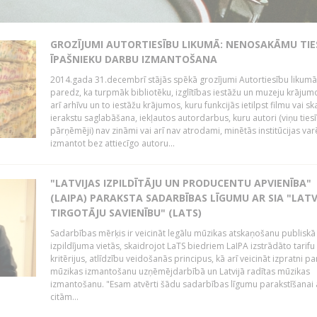
GROZĪJUMI AUTORTIESĪBU LIKUMĀ: NENOSAKĀMU TIE
ĪPAŠNIEKU DARBU IZMANTOŠANA
2014.gada 31.decembrī stājās spēkā grozījumi Autortiesību likumā
paredz, ka turpmāk bibliotēku, izglītības iestāžu un muzeju krājum
arī arhīvu un to iestāžu krājumos, kuru funkcijās ietilpst filmu vai s
ierakstu saglabāšana, iekļautos autordarbus, kuru autori (viņu ties
pārņēmēji) nav zināmi vai arī nav atrodami, minētās institūcijas var
izmantot bez attiecīgo autoru...
"LATVIJAS IZPILDĪTĀJU UN PRODUCENTU APVIENĪBA"
(LAIPA) PARAKSTA SADARBĪBAS LĪGUMU AR SIA "LATV
TIRGOTĀJU SAVIENĪBU" (LATS)
Sadarbības mērķis ir veicināt legālu mūzikas atskaņošanu publiskā
izpildījuma vietās, skaidrojot LaTS biedriem LaIPA izstrādāto tarifu
kritērijus, atlīdzību veidošanās principus, kā arī veicināt izpratni pa
mūzikas izmantošanu uzņēmējdarbībā un Latvijā radītas mūzikas
izmantošanu. "Esam atvērti šādu sadarbības līgumu parakstīšanai a
citām...