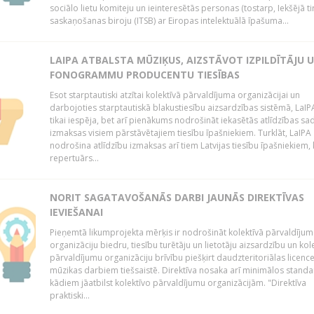
sociālo lietu komiteju un ieinteresētās personas (tostarp, Iekšējā ti
saskaņošanas biroju (ITSB) ar Eiropas intelektuālā īpašuma...
LAIPA ATBALSTA MŪZIĶUS, AIZSTĀVOT IZPILDĪTĀJU 
FONOGRAMMU PRODUCENTU TIESĪBAS
Esot starptautiski atzītai kolektīvā pārvaldījuma organizācijai un
darbojoties starptautiskā blakustiesību aizsardzības sistēmā, LaIPA
tikai iespēja, bet arī pienākums nodrošināt iekasētās atlīdzības sad
izmaksas visiem pārstāvētajiem tiesību īpašniekiem. Turklāt, LaIPA
nodrošina atlīdzību izmaksas arī tiem Latvijas tiesību īpašniekiem,
repertuārs...
NORIT SAGATAVOŠANĀS DARBI JAUNĀS DIREKTĪVAS
IEVIEŠANAI
Pieņemtā likumprojekta mērķis ir nodrošināt kolektīvā pārvaldījum
organizāciju biedru, tiesību turētāju un lietotāju aizsardzību un kol
pārvaldījumu organizāciju brīvību piešķirt daudzteritoriālas licenc
mūzikas darbiem tiešsaistē. Direktīva nosaka arī minimālos standa
kādiem jāatbilst kolektīvo pārvaldījumu organizācijām. "Direktīva
praktiski...