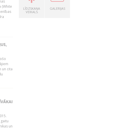
nas
a (White
LĪDZSKAŅA
GALERIJAS
ienības
VEIKALS
īra
US,
gošo
tājiem
 un cita
du
ĪVĀKAI
015.
 gaitu
mikas un