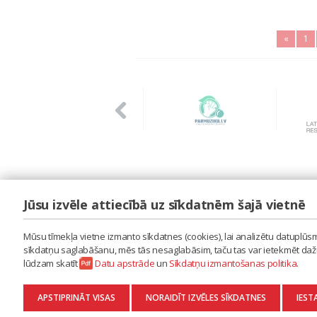
«
1
Jūsu izvēle attiecībā uz sīkdatnēm šajā vietnē
LAIPA
ES IZMANTOJU MŪZIKU
Mūsu tīmekļa vietne izmanto sīkdatnes (cookies), lai analizētu datuplūsmu
ES RADU MŪZIKU
sīkdatņu saglabāšanu, mēs tās nesaglabāsim, taču tas var ietekmēt dažu 
AKTUALITĀTES
lūdzam skatīt
Datu apstrāde
un
Sīkdatņu izmantošanas politika
.
KONTAKTI
SĪKDATŅU IZMANTOŠANAS POLITIKA
APSTIPRINĀT VISAS
NORAIDĪT IZVĒLES SĪKDATNES
IEST
DATU APSTRĀDE