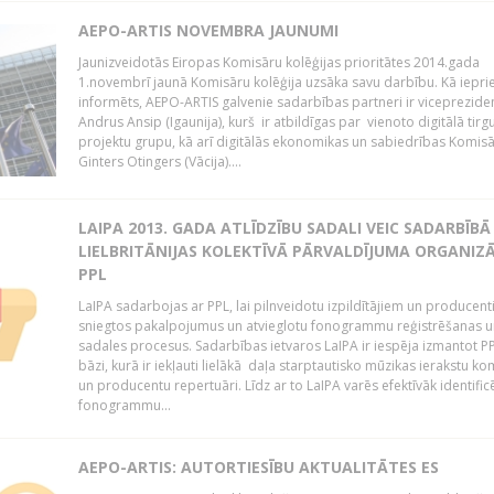
AEPO-ARTIS NOVEMBRA JAUNUMI
Jaunizveidotās Eiropas Komisāru kolēģijas prioritātes 2014.gada
1.novembrī jaunā Komisāru kolēģija uzsāka savu darbību. Kā iepri
informēts, AEPO-ARTIS galvenie sadarbības partneri ir viceprezide
Andrus Ansip (Igaunija), kurš ir atbildīgas par vienoto digitālā tirg
projektu grupu, kā arī digitālās ekonomikas un sabiedrības Komis
Ginters Otingers (Vācija)....
LAIPA 2013. GADA ATLĪDZĪBU SADALI VEIC SADARBĪBĀ
LIELBRITĀNIJAS KOLEKTĪVĀ PĀRVALDĪJUMA ORGANIZĀ
PPL
LaIPA sadarbojas ar PPL, lai pilnveidotu izpildītājiem un producen
sniegtos pakalpojumus un atvieglotu fonogrammu reģistrēšanas u
sadales procesus. Sadarbības ietvaros LaIPA ir iespēja izmantot P
bāzi, kurā ir iekļauti lielākā daļa starptautisko mūzikas ierakstu k
un producentu repertuāri. Līdz ar to LaIPA varēs efektīvāk identific
fonogrammu...
AEPO-ARTIS: AUTORTIESĪBU AKTUALITĀTES ES