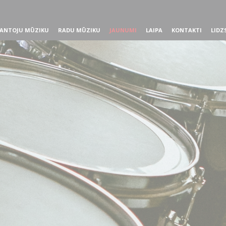
ANTOJU MŪZIKU
RADU MŪZIKU
JAUNUMI
LAIPA
KONTAKTI
LIDZ