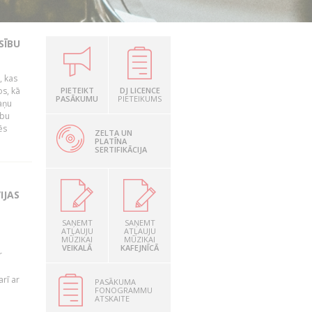
SĪBU
, kas
os, kā
PIETEIKT
DJ LICENCE
PASĀKUMU
PIETEIKUMS
kaņu
ību
ēs
ZELTA UN
PLATĪNA
SERTIFIKĀCIJA
IJAS
SAŅEMT
SAŅEMT
ATĻAUJU
ATĻAUJU
MŪZIKAI
MŪZIKAI
VEIKALĀ
KAFEJNĪCĀ
r
rī ar
PASĀKUMA
FONOGRAMMU
ATSKAITE