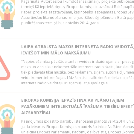
Pagarināts Autortiesību likumdošanas izmaiņu projekta publicēša
termiņš Kā iepriekš ziņots, Eiropas Komisija ir uzsākusi Baltā papīr
Paper) projekta sagatavošanu, kas noteiks iespējamās Eiropas Sav
Autortiesību likumdošanas izmaiņas. Sākotnēji plānotais Baltā pap
publicēšanas termiņš bija noteikts 2014. gada...
LAIPA ATBALSTA MAZOS INTERNETA RADIO VEIDOTĀJ
IEVIEŠOT MINIMĀLO MAKSĀJUMU
"Nepieciešamība pēc šāda tarifa izveides ir skaidrojama ar pieau
mazo un vienlaikus nekomerciālo interneta radio skaitu, kur klausī
tiek piedāvāta tikai mūzika, bez reklāmām, ziņām, autorraidījumiem
veida komercinformācijas. Līdz šim tikai salīdzinoši neliela daļa šā
interneta radio veidotāju ir izņēmuši atļaujas legālai...
EIROPAS KOMISIJA IEPAZĪSTINA AR PLĀNOTAJIEM
PASĀKUMIEM INTELEKTUĀLĀ ĪPAŠUMA TIESĪBU EFEKT
AIZSARDZĪBAI
Paziņojumos izklāstīto darbību īstenošanu plānots veikt 2014. un 2
gada ietvaros. Eiropas Komisija uzraudzīs šo iniciatīvu īstenošanas
un aicina Eiropas Parlamentu, Padomi, dalībvalstis, Eiropas Ekono