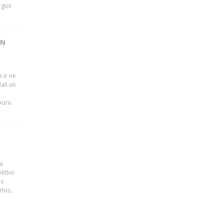
rgus
UN
 ir ne
ali un
 kuru
a
ektīvo
es
rtus,