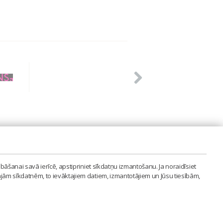
PVIENĪBA'
bāšanai savā ierīcē, apstipriniet sīkdatņu izmantošanu. Ja noraidīsiet
LAIPA.ORG
ajām sīkdatnēm, to ievāktajiem datiem, izmantotājiem un Jūsu tiesībām,