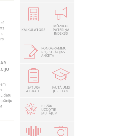
ekš
MŪZIKAS
nts
KALKULATORS
PATĒRIŅA
us
INDEKSS
ārs
FONOGRAMMU
REĢISTRĀCIJAS
ANKETA
 AR
CIJU
tiem
SATURA
JAUTĀJUMS
n
ATSKAITE
JURISTAM
PL datu
ompāniju
BIEŽĀK
ēt
UZDOTIE
JAUTĀJUMI