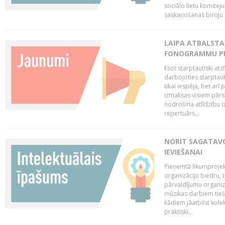
sociālo lietu komiteju
saskaņošanas biroju (
LAIPA ATBALSTA 
FONOGRAMMU PR
Esot starptautiski atz
darbojoties starptaut
tikai iespēja, bet ar
izmaksas visiem pārst
nodrošina atlīdzību i
repertuārs...
NORIT SAGATAVO
IEVIEŠANAI
Pieņemtā likumprojek
organizāciju biedru, t
pārvaldījumu organizā
mūzikas darbiem tiešs
kādiem jāatbilst kole
praktiski...