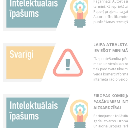
Pagarināts Autorties
termiņš Kā iepriekš zi
Paper) projekta saga
Autortiesību likumdoš
publicēšanas termiņš 
LAIPA ATBALSTA
IEVIEŠOT MINIM
"Nepieciešamība pēc 
mazo un vienlaikus ne
tiek piedāvāta tikai 
veida komercinformāci
interneta radio veidot
EIROPAS KOMISIJ
PASĀKUMIEM INT
AIZSARDZĪBAI
Paziņojumos izklāstīt
gada ietvaros. Eiropa
un aicina Eiropas Par