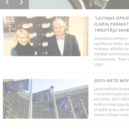
"LATVIJAS IZPIL
(LAIPA) PARAKST
TIRGOTĀJU SAVIE
Sadarbības mērķis ir 
izpildījuma vietās, sk
kritērijus, atlīdzību 
mūzikas izmantošanu 
izmantošanu. "Esam a
citām...
AEPO-ARTIS NO
Jaunizveidotās Eiropa
1.novembrī jaunā Kom
informēts, AEPO-ARTIS
Andrus Ansip (Igaunija
projektu grupu, kā a
Ginters Otingers (Vācij