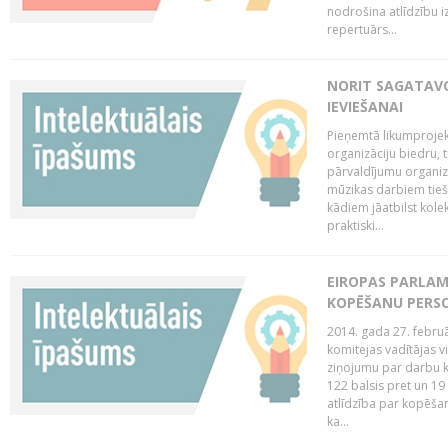
nodrošina atlīdzību i
repertuārs...
NORIT SAGATAVO
IEVIEŠANAI
Pieņemtā likumprojek
organizāciju biedru, t
pārvaldījumu organizā
mūzikas darbiem tiešs
kādiem jāatbilst kole
praktiski...
EIROPAS PARLAM
KOPĒŠANU PERS
2014. gada 27. februā
komitejas vadītājas v
ziņojumu par darbu k
122 balsis pret un 19
atlīdzība par kopēša
ka...