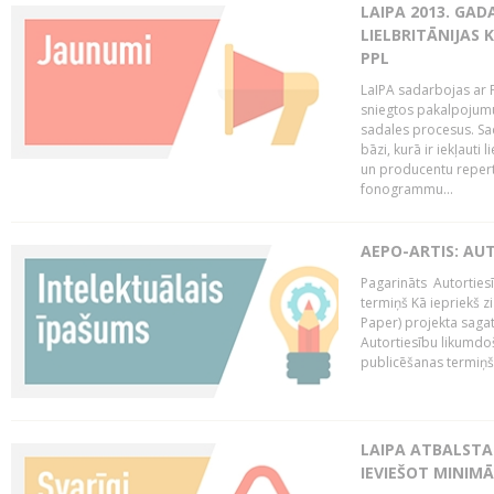
LAIPA 2013. GAD
LIELBRITĀNIJAS
PPL
LaIPA sadarbojas ar P
sniegtos pakalpojum
sadales procesus. Sad
bāzi, kurā ir iekļauti
un producentu repertuā
fonogrammu...
AEPO-ARTIS: AU
Pagarināts Autorties
termiņš Kā iepriekš zi
Paper) projekta saga
Autortiesību likumdoš
publicēšanas termiņš 
LAIPA ATBALSTA
IEVIEŠOT MINIM