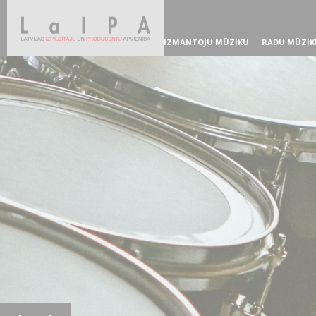
IZMANTOJU MŪZIKU
RADU MŪZIK