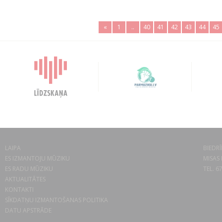
«
1
..
40
41
42
43
44
45
LAIPA
BIEDRĪ
ES IZMANTOJU MŪZIKU
MISAS 
ES RADU MŪZIKU
TEL. 6
AKTUALITĀTES
KONTAKTI
SĪKDATŅU IZMANTOŠANAS POLITIKA
DATU APSTRĀDE