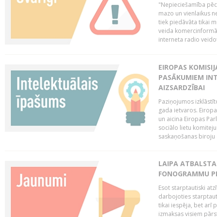
"Nepieciešamība pēc 
mazo un vienlaikus ne
tiek piedāvāta tikai 
veida komercinformāci
interneta radio veidot
EIROPAS KOMISIJ
PASĀKUMIEM INT
AIZSARDZĪBAI
Paziņojumos izklāstīt
gada ietvaros. Eiropa
un aicina Eiropas Par
sociālo lietu komiteju
saskaņošanas biroju (
LAIPA ATBALSTA 
FONOGRAMMU PR
Esot starptautiski atz
darbojoties starptaut
tikai iespēja, bet ar
izmaksas visiem pārst