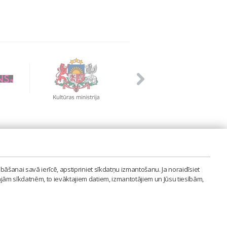
PVIENĪBA'
bāšanai savā ierīcē, apstipriniet sīkdatņu izmantošanu. Ja noraidīsiet
LAIPA.ORG
ajām sīkdatnēm, to ievāktajiem datiem, izmantotājiem un Jūsu tiesībām,