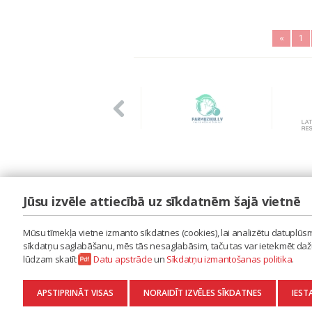
«
1
Jūsu izvēle attiecībā uz sīkdatnēm šajā vietnē
LAIPA
ES IZMANTOJU MŪZIKU
Mūsu tīmekļa vietne izmanto sīkdatnes (cookies), lai analizētu datuplūsmu
ES RADU MŪZIKU
sīkdatņu saglabāšanu, mēs tās nesaglabāsim, taču tas var ietekmēt dažu 
AKTUALITĀTES
lūdzam skatīt
Datu apstrāde
un
Sīkdatņu izmantošanas politika
.
KONTAKTI
SĪKDATŅU IZMANTOŠANAS POLITIKA
APSTIPRINĀT VISAS
NORAIDĪT IZVĒLES SĪKDATNES
IEST
DATU APSTRĀDE