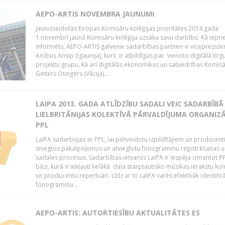
AEPO-ARTIS NOVEMBRA JAUNUMI
Jaunizveidotās Eiropas Komisāru kolēģijas prioritātes 2014.gada
1.novembrī jaunā Komisāru kolēģija uzsāka savu darbību. Kā iepri
informēts, AEPO-ARTIS galvenie sadarbības partneri ir viceprezide
Andrus Ansip (Igaunija), kurš ir atbildīgas par vienoto digitālā tirg
projektu grupu, kā arī digitālās ekonomikas un sabiedrības Komis
Ginters Otingers (Vācija)....
LAIPA 2013. GADA ATLĪDZĪBU SADALI VEIC SADARBĪBĀ
LIELBRITĀNIJAS KOLEKTĪVĀ PĀRVALDĪJUMA ORGANIZĀ
PPL
LaIPA sadarbojas ar PPL, lai pilnveidotu izpildītājiem un producen
sniegtos pakalpojumus un atvieglotu fonogrammu reģistrēšanas u
sadales procesus. Sadarbības ietvaros LaIPA ir iespēja izmantot P
bāzi, kurā ir iekļauti lielākā daļa starptautisko mūzikas ierakstu k
un producentu repertuāri. Līdz ar to LaIPA varēs efektīvāk identific
fonogrammu...
AEPO-ARTIS: AUTORTIESĪBU AKTUALITĀTES ES