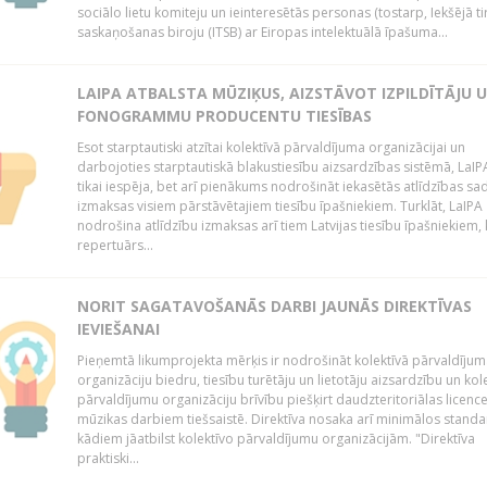
sociālo lietu komiteju un ieinteresētās personas (tostarp, Iekšējā ti
saskaņošanas biroju (ITSB) ar Eiropas intelektuālā īpašuma...
LAIPA ATBALSTA MŪZIĶUS, AIZSTĀVOT IZPILDĪTĀJU 
FONOGRAMMU PRODUCENTU TIESĪBAS
Esot starptautiski atzītai kolektīvā pārvaldījuma organizācijai un
darbojoties starptautiskā blakustiesību aizsardzības sistēmā, LaIPA
tikai iespēja, bet arī pienākums nodrošināt iekasētās atlīdzības sad
izmaksas visiem pārstāvētajiem tiesību īpašniekiem. Turklāt, LaIPA
nodrošina atlīdzību izmaksas arī tiem Latvijas tiesību īpašniekiem,
repertuārs...
NORIT SAGATAVOŠANĀS DARBI JAUNĀS DIREKTĪVAS
IEVIEŠANAI
Pieņemtā likumprojekta mērķis ir nodrošināt kolektīvā pārvaldījum
organizāciju biedru, tiesību turētāju un lietotāju aizsardzību un kol
pārvaldījumu organizāciju brīvību piešķirt daudzteritoriālas licenc
mūzikas darbiem tiešsaistē. Direktīva nosaka arī minimālos standa
kādiem jāatbilst kolektīvo pārvaldījumu organizācijām. "Direktīva
praktiski...