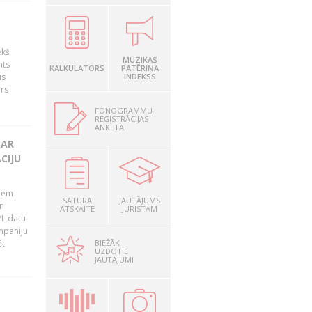
ekš
MŪZIKAS
nts
KALKULATORS
PATĒRIŅA
us
INDEKSS
ārs
FONOGRAMMU
REĢISTRĀCIJAS
ANKETA
 AR
CIJU
tiem
SATURA
JAUTĀJUMS
n
ATSKAITE
JURISTAM
PL datu
ompāniju
BIEŽĀK
ēt
UZDOTIE
JAUTĀJUMI