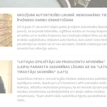
GROZĪJUMI AUTORTIESĪBU LIKUMĀ: NENOSAKĀMU TIE
ĪPAŠNIEKU DARBU IZMANTOŠANA
2014.gada 31.decembrī stājās spēkā grozījumi Autortiesību likumā
paredz, ka turpmāk bibliotēku, izglītības iestāžu un muzeju krājum
arī arhīvu un to iestāžu krājumos, kuru funkcijās ietilpst filmu vai s
ierakstu saglabāšana, iekļautos autordarbus, kuru autori (viņu ties
pārņēmēji) nav zināmi vai arī nav atrodami, minētās institūcijas var
izmantot bez attiecīgo autoru...
"LATVIJAS IZPILDĪTĀJU UN PRODUCENTU APVIENĪBA"
(LAIPA) PARAKSTA SADARBĪBAS LĪGUMU AR SIA "LATV
TIRGOTĀJU SAVIENĪBU" (LATS)
Sadarbības mērķis ir veicināt legālu mūzikas atskaņošanu publiskā
izpildījuma vietās, skaidrojot LaTS biedriem LaIPA izstrādāto tarifu
kritērijus, atlīdzību veidošanās principus, kā arī veicināt izpratni pa
mūzikas izmantošanu uzņēmējdarbībā un Latvijā radītas mūzikas
izmantošanu. "Esam atvērti šādu sadarbības līgumu parakstīšanai a
citām...