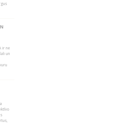
rgus
UN
 ir ne
ali un
 kuru
a
ektīvo
es
rtus,