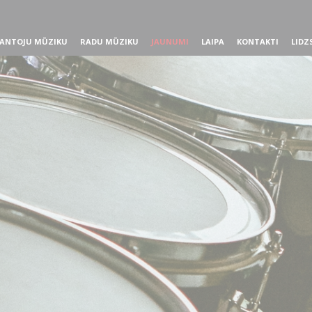
ANTOJU MŪZIKU
RADU MŪZIKU
JAUNUMI
LAIPA
KONTAKTI
LIDZ