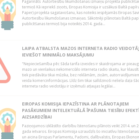
Pagarināts Autortiesību likumdošanas izmaiņu projekta publicēša
termiņš Kā iepriekš ziņots, Eiropas Komisija ir uzsākusi Baltā papīr
Paper) projekta sagatavošanu, kas noteiks iespējamās Eiropas Sav
Autortiesību likumdošanas izmaiņas. Sākotnēji plānotais Baltā pap
publicēšanas termiņš bija noteikts 2014. gada...
LAIPA ATBALSTA MAZOS INTERNETA RADIO VEIDOTĀJ
IEVIEŠOT MINIMĀLO MAKSĀJUMU
"Nepieciešamība pēc šāda tarifa izveides ir skaidrojama ar pieau
mazo un vienlaikus nekomerciālo interneta radio skaitu, kur klausī
tiek piedāvāta tikai mūzika, bez reklāmām, ziņām, autorraidījumiem
veida komercinformācijas. Līdz šim tikai salīdzinoši neliela daļa šā
interneta radio veidotāju ir izņēmuši atļaujas legālai...
EIROPAS KOMISIJA IEPAZĪSTINA AR PLĀNOTAJIEM
PASĀKUMIEM INTELEKTUĀLĀ ĪPAŠUMA TIESĪBU EFEKT
AIZSARDZĪBAI
Paziņojumos izklāstīto darbību īstenošanu plānots veikt 2014. un 2
gada ietvaros. Eiropas Komisija uzraudzīs šo iniciatīvu īstenošanas
un aicina Eiropas Parlamentu, Padomi, dalībvalstis, Eiropas Ekono