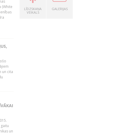
nas
a (White
LĪDZSKAŅA
GALERIJAS
ienības
VEIKALS
īra
US,
gošo
tājiem
 un cita
du
ĪVĀKAI
015.
 gaitu
mikas un