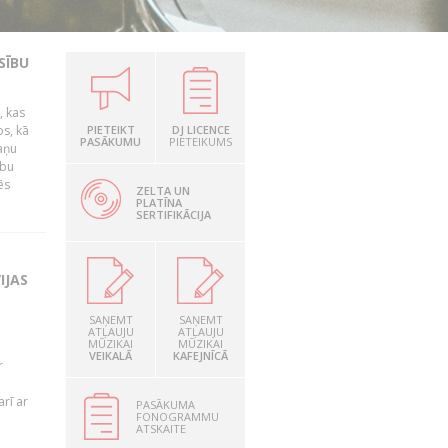
SĪBU
, kas
os, kā
PIETEIKT
DJ LICENCE
PASĀKUMU
PIETEIKUMS
kaņu
ību
ēs
ZELTA UN
PLATĪNA
SERTIFIKĀCIJA
IJAS
SAŅEMT
SAŅEMT
ATĻAUJU
ATĻAUJU
MŪZIKAI
MŪZIKAI
VEIKALĀ
KAFEJNĪCĀ
r
rī ar
PASĀKUMA
FONOGRAMMU
ATSKAITE