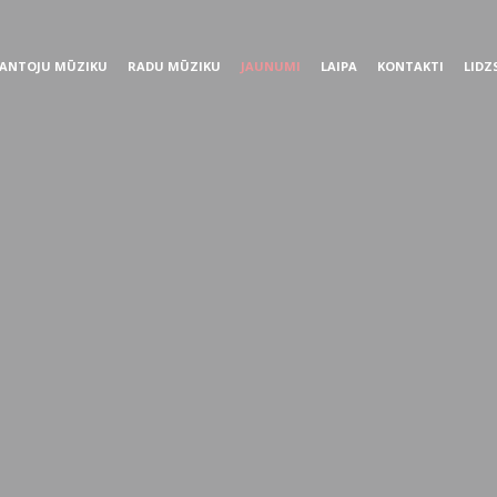
ANTOJU MŪZIKU
RADU MŪZIKU
JAUNUMI
LAIPA
KONTAKTI
LIDZ