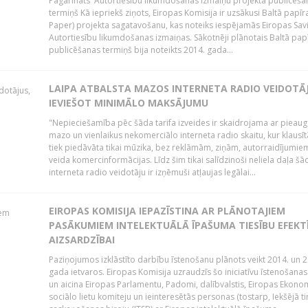
Pagarināts Autortiesību likumdošanas izmaiņu projekta publicēša
termiņš Kā iepriekš ziņots, Eiropas Komisija ir uzsākusi Baltā papīr
Paper) projekta sagatavošanu, kas noteiks iespējamās Eiropas Sav
Autortiesību likumdošanas izmaiņas. Sākotnēji plānotais Baltā pap
publicēšanas termiņš bija noteikts 2014. gada...
LAIPA ATBALSTA MAZOS INTERNETA RADIO VEIDOTĀJ
IEVIEŠOT MINIMĀLO MAKSĀJUMU
"Nepieciešamība pēc šāda tarifa izveides ir skaidrojama ar pieau
mazo un vienlaikus nekomerciālo interneta radio skaitu, kur klausī
tiek piedāvāta tikai mūzika, bez reklāmām, ziņām, autorraidījumiem
veida komercinformācijas. Līdz šim tikai salīdzinoši neliela daļa šā
interneta radio veidotāju ir izņēmuši atļaujas legālai...
EIROPAS KOMISIJA IEPAZĪSTINA AR PLĀNOTAJIEM
PASĀKUMIEM INTELEKTUĀLĀ ĪPAŠUMA TIESĪBU EFEKT
AIZSARDZĪBAI
Paziņojumos izklāstīto darbību īstenošanu plānots veikt 2014. un 2
gada ietvaros. Eiropas Komisija uzraudzīs šo iniciatīvu īstenošanas
un aicina Eiropas Parlamentu, Padomi, dalībvalstis, Eiropas Ekono
sociālo lietu komiteju un ieinteresētās personas (tostarp, Iekšējā ti