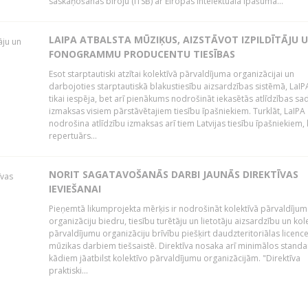
saskaņošanas biroju (ITSB) ar Eiropas intelektuālā īpašuma...
LAIPA ATBALSTA MŪZIĶUS, AIZSTĀVOT IZPILDĪTĀJU 
FONOGRAMMU PRODUCENTU TIESĪBAS
Esot starptautiski atzītai kolektīvā pārvaldījuma organizācijai un
darbojoties starptautiskā blakustiesību aizsardzības sistēmā, LaIPA
tikai iespēja, bet arī pienākums nodrošināt iekasētās atlīdzības sad
izmaksas visiem pārstāvētajiem tiesību īpašniekiem. Turklāt, LaIPA
nodrošina atlīdzību izmaksas arī tiem Latvijas tiesību īpašniekiem,
repertuārs...
NORIT SAGATAVOŠANĀS DARBI JAUNĀS DIREKTĪVAS
IEVIEŠANAI
Pieņemtā likumprojekta mērķis ir nodrošināt kolektīvā pārvaldījum
organizāciju biedru, tiesību turētāju un lietotāju aizsardzību un kol
pārvaldījumu organizāciju brīvību piešķirt daudzteritoriālas licenc
mūzikas darbiem tiešsaistē. Direktīva nosaka arī minimālos standa
kādiem jāatbilst kolektīvo pārvaldījumu organizācijām. "Direktīva
praktiski...