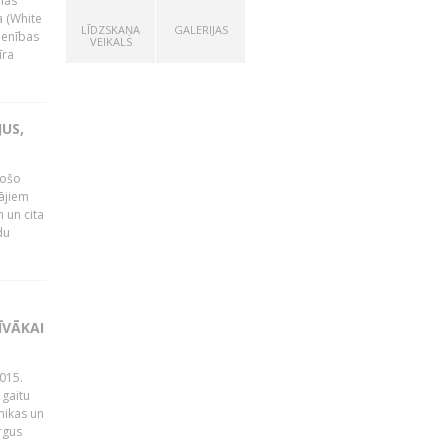
nas
a (White
LĪDZSKAŅA
GALERIJAS
ienības
VEIKALS
īra
US,
gošo
tājiem
 un cita
du
ĪVĀKAI
015.
 gaitu
mikas un
rgus