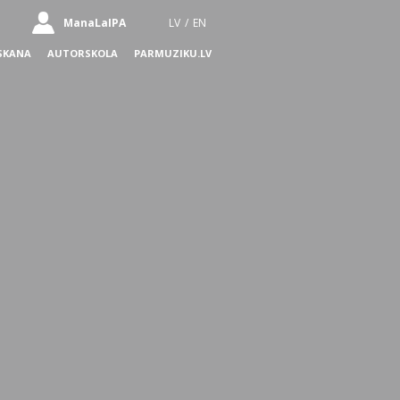
ManaLaIPA
LV
/
EN
SKANA
AUTORSKOLA
PARMUZIKU.LV