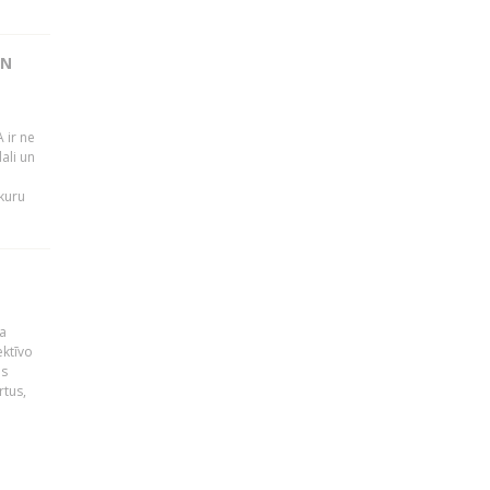
UN
 ir ne
ali un
 kuru
a
ektīvo
es
rtus,