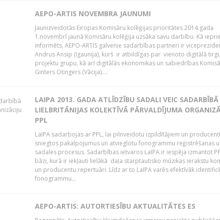
AEPO-ARTIS NOVEMBRA JAUNUMI
Jaunizveidotās Eiropas Komisāru kolēģijas prioritātes 2014.gada
1.novembrī jaunā Komisāru kolēģija uzsāka savu darbību. Kā iepri
informēts, AEPO-ARTIS galvenie sadarbības partneri ir viceprezide
Andrus Ansip (Igaunija), kurš ir atbildīgas par vienoto digitālā tirg
projektu grupu, kā arī digitālās ekonomikas un sabiedrības Komis
Ginters Otingers (Vācija)....
LAIPA 2013. GADA ATLĪDZĪBU SADALI VEIC SADARBĪBĀ
LIELBRITĀNIJAS KOLEKTĪVĀ PĀRVALDĪJUMA ORGANIZĀ
PPL
LaIPA sadarbojas ar PPL, lai pilnveidotu izpildītājiem un producen
sniegtos pakalpojumus un atvieglotu fonogrammu reģistrēšanas u
sadales procesus. Sadarbības ietvaros LaIPA ir iespēja izmantot P
bāzi, kurā ir iekļauti lielākā daļa starptautisko mūzikas ierakstu k
un producentu repertuāri. Līdz ar to LaIPA varēs efektīvāk identific
fonogrammu...
AEPO-ARTIS: AUTORTIESĪBU AKTUALITĀTES ES