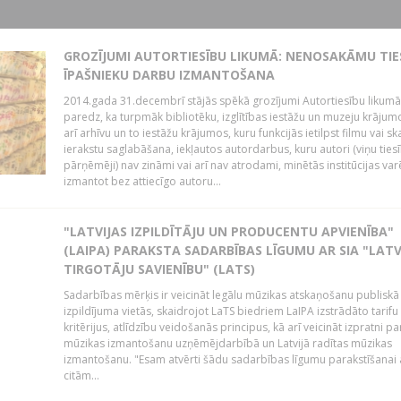
GROZĪJUMI AUTORTIESĪBU LIKUMĀ: NENOSAKĀMU TIE
ĪPAŠNIEKU DARBU IZMANTOŠANA
2014.gada 31.decembrī stājās spēkā grozījumi Autortiesību likumā
paredz, ka turpmāk bibliotēku, izglītības iestāžu un muzeju krājum
arī arhīvu un to iestāžu krājumos, kuru funkcijās ietilpst filmu vai s
ierakstu saglabāšana, iekļautos autordarbus, kuru autori (viņu ties
pārņēmēji) nav zināmi vai arī nav atrodami, minētās institūcijas var
izmantot bez attiecīgo autoru...
"LATVIJAS IZPILDĪTĀJU UN PRODUCENTU APVIENĪBA"
(LAIPA) PARAKSTA SADARBĪBAS LĪGUMU AR SIA "LATV
TIRGOTĀJU SAVIENĪBU" (LATS)
Sadarbības mērķis ir veicināt legālu mūzikas atskaņošanu publiskā
izpildījuma vietās, skaidrojot LaTS biedriem LaIPA izstrādāto tarifu
kritērijus, atlīdzību veidošanās principus, kā arī veicināt izpratni pa
mūzikas izmantošanu uzņēmējdarbībā un Latvijā radītas mūzikas
izmantošanu. "Esam atvērti šādu sadarbības līgumu parakstīšanai a
citām...