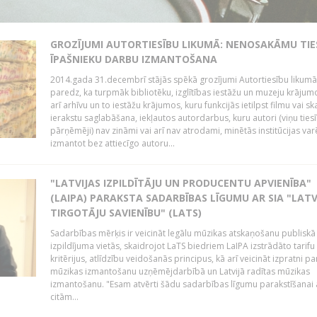
GROZĪJUMI AUTORTIESĪBU LIKUMĀ: NENOSAKĀMU TIE
ĪPAŠNIEKU DARBU IZMANTOŠANA
2014.gada 31.decembrī stājās spēkā grozījumi Autortiesību likumā
paredz, ka turpmāk bibliotēku, izglītības iestāžu un muzeju krājum
arī arhīvu un to iestāžu krājumos, kuru funkcijās ietilpst filmu vai s
ierakstu saglabāšana, iekļautos autordarbus, kuru autori (viņu ties
pārņēmēji) nav zināmi vai arī nav atrodami, minētās institūcijas var
izmantot bez attiecīgo autoru...
"LATVIJAS IZPILDĪTĀJU UN PRODUCENTU APVIENĪBA"
(LAIPA) PARAKSTA SADARBĪBAS LĪGUMU AR SIA "LATV
TIRGOTĀJU SAVIENĪBU" (LATS)
Sadarbības mērķis ir veicināt legālu mūzikas atskaņošanu publiskā
izpildījuma vietās, skaidrojot LaTS biedriem LaIPA izstrādāto tarifu
kritērijus, atlīdzību veidošanās principus, kā arī veicināt izpratni pa
mūzikas izmantošanu uzņēmējdarbībā un Latvijā radītas mūzikas
izmantošanu. "Esam atvērti šādu sadarbības līgumu parakstīšanai a
citām...