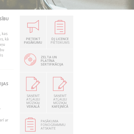
SĪBU
, kas
os, kā
PIETEIKT
DJ LICENCE
PASĀKUMU
PIETEIKUMS
kaņu
ību
ēs
ZELTA UN
PLATĪNA
SERTIFIKĀCIJA
IJAS
SAŅEMT
SAŅEMT
ATĻAUJU
ATĻAUJU
MŪZIKAI
MŪZIKAI
VEIKALĀ
KAFEJNĪCĀ
r
rī ar
PASĀKUMA
FONOGRAMMU
ATSKAITE