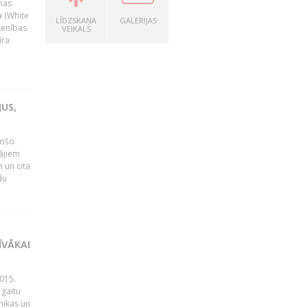
nas
a (White
LĪDZSKAŅA
GALERIJAS
ienības
VEIKALS
īra
US,
gošo
tājiem
 un cita
du
ĪVĀKAI
015.
 gaitu
mikas un