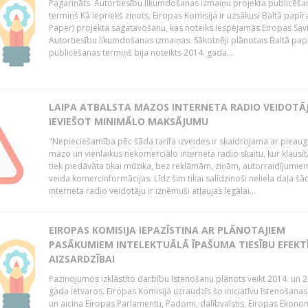
Pagarināts Autortiesību likumdošanas izmaiņu projekta publicēša
termiņš Kā iepriekš ziņots, Eiropas Komisija ir uzsākusi Baltā papīr
Paper) projekta sagatavošanu, kas noteiks iespējamās Eiropas Sav
Autortiesību likumdošanas izmaiņas. Sākotnēji plānotais Baltā pap
publicēšanas termiņš bija noteikts 2014. gada...
LAIPA ATBALSTA MAZOS INTERNETA RADIO VEIDOTĀJ
IEVIEŠOT MINIMĀLO MAKSĀJUMU
"Nepieciešamība pēc šāda tarifa izveides ir skaidrojama ar pieau
mazo un vienlaikus nekomerciālo interneta radio skaitu, kur klausī
tiek piedāvāta tikai mūzika, bez reklāmām, ziņām, autorraidījumiem
veida komercinformācijas. Līdz šim tikai salīdzinoši neliela daļa šā
interneta radio veidotāju ir izņēmuši atļaujas legālai...
EIROPAS KOMISIJA IEPAZĪSTINA AR PLĀNOTAJIEM
PASĀKUMIEM INTELEKTUĀLĀ ĪPAŠUMA TIESĪBU EFEKT
AIZSARDZĪBAI
Paziņojumos izklāstīto darbību īstenošanu plānots veikt 2014. un 2
gada ietvaros. Eiropas Komisija uzraudzīs šo iniciatīvu īstenošanas
un aicina Eiropas Parlamentu, Padomi, dalībvalstis, Eiropas Ekono