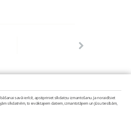
PVIENĪBA'
bāšanai savā ierīcē, apstipriniet sīkdatņu izmantošanu. Ja noraidīsiet
LAIPA.ORG
ajām sīkdatnēm, to ievāktajiem datiem, izmantotājiem un Jūsu tiesībām,