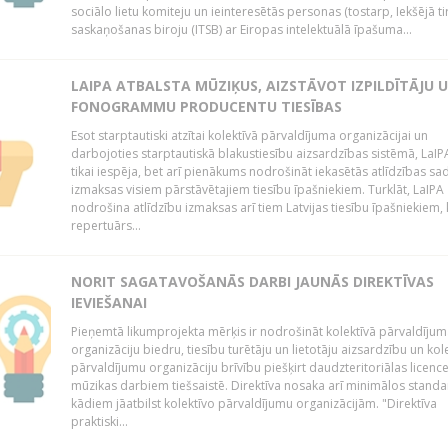
sociālo lietu komiteju un ieinteresētās personas (tostarp, Iekšējā ti
saskaņošanas biroju (ITSB) ar Eiropas intelektuālā īpašuma...
LAIPA ATBALSTA MŪZIĶUS, AIZSTĀVOT IZPILDĪTĀJU 
FONOGRAMMU PRODUCENTU TIESĪBAS
Esot starptautiski atzītai kolektīvā pārvaldījuma organizācijai un
darbojoties starptautiskā blakustiesību aizsardzības sistēmā, LaIPA
tikai iespēja, bet arī pienākums nodrošināt iekasētās atlīdzības sad
izmaksas visiem pārstāvētajiem tiesību īpašniekiem. Turklāt, LaIPA
nodrošina atlīdzību izmaksas arī tiem Latvijas tiesību īpašniekiem,
repertuārs...
NORIT SAGATAVOŠANĀS DARBI JAUNĀS DIREKTĪVAS
IEVIEŠANAI
Pieņemtā likumprojekta mērķis ir nodrošināt kolektīvā pārvaldījum
organizāciju biedru, tiesību turētāju un lietotāju aizsardzību un kol
pārvaldījumu organizāciju brīvību piešķirt daudzteritoriālas licenc
mūzikas darbiem tiešsaistē. Direktīva nosaka arī minimālos standa
kādiem jāatbilst kolektīvo pārvaldījumu organizācijām. "Direktīva
praktiski...