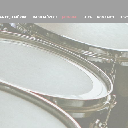
ANTOJU MŪZIKU
RADU MŪZIKU
JAUNUMI
LAIPA
KONTAKTI
LIDZ