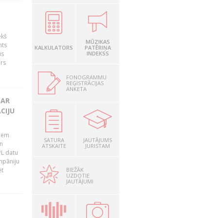
ekš
MŪZIKAS
nts
KALKULATORS
PATĒRIŅA
us
INDEKSS
ārs
FONOGRAMMU
REĢISTRĀCIJAS
ANKETA
 AR
CIJU
tiem
SATURA
JAUTĀJUMS
n
ATSKAITE
JURISTAM
PL datu
ompāniju
BIEŽĀK
ēt
UZDOTIE
JAUTĀJUMI