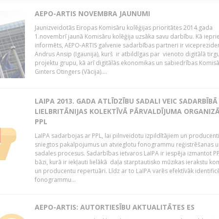
AEPO-ARTIS NOVEMBRA JAUNUMI
Jaunizveidotās Eiropas Komisāru kolēģijas prioritātes 2014.gada
1.novembrī jaunā Komisāru kolēģija uzsāka savu darbību. Kā iepri
informēts, AEPO-ARTIS galvenie sadarbības partneri ir viceprezide
Andrus Ansip (Igaunija), kurš ir atbildīgas par vienoto digitālā tirg
projektu grupu, kā arī digitālās ekonomikas un sabiedrības Komis
Ginters Otingers (Vācija)....
LAIPA 2013. GADA ATLĪDZĪBU SADALI VEIC SADARBĪBĀ
LIELBRITĀNIJAS KOLEKTĪVĀ PĀRVALDĪJUMA ORGANIZĀ
PPL
LaIPA sadarbojas ar PPL, lai pilnveidotu izpildītājiem un producen
sniegtos pakalpojumus un atvieglotu fonogrammu reģistrēšanas u
sadales procesus. Sadarbības ietvaros LaIPA ir iespēja izmantot P
bāzi, kurā ir iekļauti lielākā daļa starptautisko mūzikas ierakstu k
un producentu repertuāri. Līdz ar to LaIPA varēs efektīvāk identific
fonogrammu...
AEPO-ARTIS: AUTORTIESĪBU AKTUALITĀTES ES