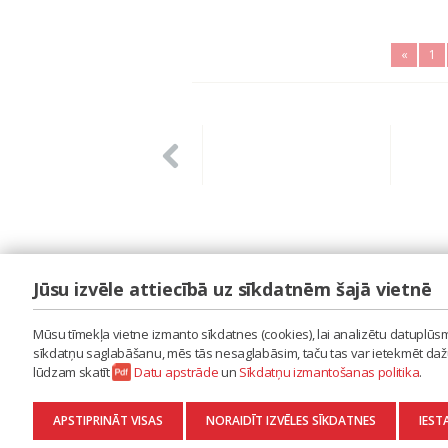
«
1
Jūsu izvēle attiecībā uz sīkdatnēm šajā vietnē
LAIPA
ES IZMANTOJU MŪZIKU
Mūsu tīmekļa vietne izmanto sīkdatnes (cookies), lai analizētu datuplūsmu
ES RADU MŪZIKU
sīkdatņu saglabāšanu, mēs tās nesaglabāsim, taču tas var ietekmēt dažu 
AKTUALITĀTES
lūdzam skatīt
Datu apstrāde
un
Sīkdatņu izmantošanas politika
.
KONTAKTI
SĪKDATŅU IZMANTOŠANAS POLITIKA
APSTIPRINĀT VISAS
NORAIDĪT IZVĒLES SĪKDATNES
IEST
DATU APSTRĀDE