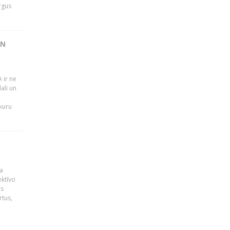
rgus
UN
 ir ne
ali un
 kuru
a
ektīvo
es
rtus,