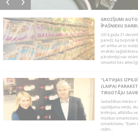
GROZĪJUMI AUTO
ĪPAŠNIEKU DAR
2014.gada 31.decembr
paredz, ka turpmāk bi
arī arhīvu un to iestā
ierakstu saglabāšana,
pārņēmēji) nav zināmi
izmantot bez attiecīgo
"LATVIJAS IZPIL
(LAIPA) PARAKST
TIRGOTĀJU SAVIE
Sadarbības mērķis ir 
izpildījuma vietās, sk
kritērijus, atlīdzību 
mūzikas izmantošanu 
izmantošanu. "Esam a
citām...