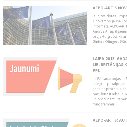
AEPO-ARTIS NO
Jaunizveidotās Eiropa
1.novembrī jaunā Kom
informēts, AEPO-ARTIS
Andrus Ansip (Igaunija
projektu grupu, kā a
Ginters Otingers (Vācij
LAIPA 2013. GAD
LIELBRITĀNIJAS
PPL
LaIPA sadarbojas ar P
sniegtos pakalpojum
sadales procesus. Sad
bāzi, kurā ir iekļauti
un producentu repertuā
fonogrammu...
AEPO-ARTIS: AU