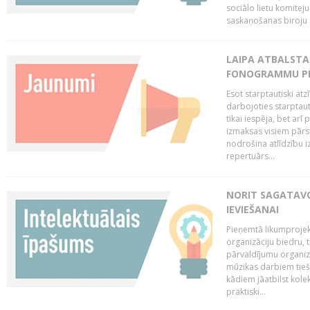
sociālo lietu komiteju
saskaņošanas biroju (
LAIPA ATBALSTA 
FONOGRAMMU PR
Esot starptautiski atz
darbojoties starptaut
tikai iespēja, bet ar
izmaksas visiem pārst
nodrošina atlīdzību i
repertuārs...
NORIT SAGATAVO
IEVIEŠANAI
Pieņemtā likumprojek
organizāciju biedru, t
pārvaldījumu organizā
mūzikas darbiem tiešs
kādiem jāatbilst kole
praktiski...