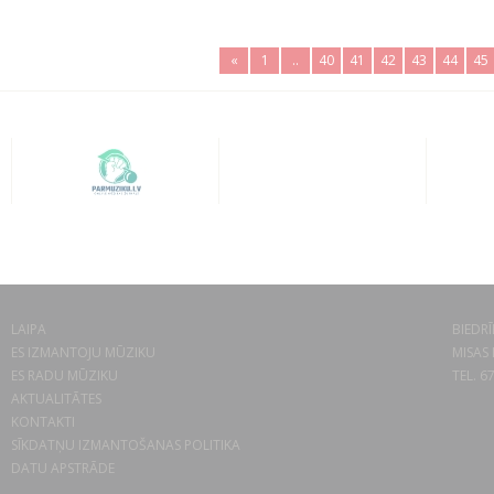
«
1
..
40
41
42
43
44
45
LAIPA
BIEDRĪ
ES IZMANTOJU MŪZIKU
MISAS 
ES RADU MŪZIKU
TEL. 6
AKTUALITĀTES
KONTAKTI
SĪKDATŅU IZMANTOŠANAS POLITIKA
DATU APSTRĀDE