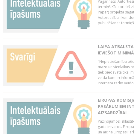
Pagarināts Autorties
termiņš Kā iepriekš zi
Paper) projekta saga
Autortiesību likumdoš
publicēšanas termiņš 
LAIPA ATBALSTA
IEVIEŠOT MINIM
"Nepieciešamība pēc 
mazo un vienlaikus ne
tiek piedāvāta tikai 
veida komercinformāci
interneta radio veidot
EIROPAS KOMISIJ
PASĀKUMIEM INT
AIZSARDZĪBAI
Paziņojumos izklāstīt
gada ietvaros. Eiropa
un aicina Eiropas Par