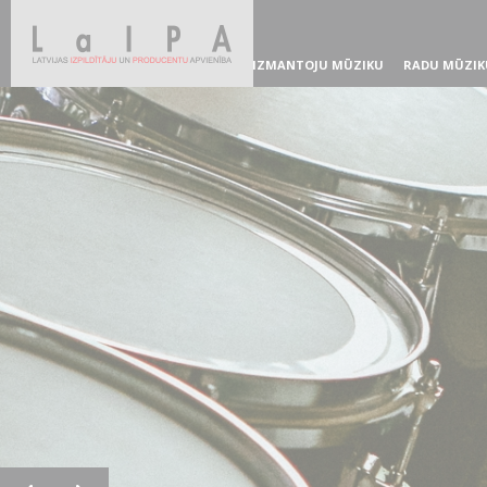
IZMANTOJU MŪZIKU
RADU MŪZIK