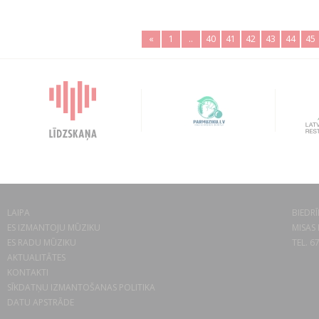
«
1
..
40
41
42
43
44
45
LAIPA
BIEDRĪ
ES IZMANTOJU MŪZIKU
MISAS 
ES RADU MŪZIKU
TEL. 6
AKTUALITĀTES
KONTAKTI
SĪKDATŅU IZMANTOŠANAS POLITIKA
DATU APSTRĀDE