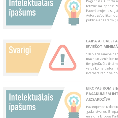
Pagarināts Autorties
termiņš Kā iepriekš zi
Paper) projekta saga
Autortiesību likumdoš
publicēšanas termiņš 
LAIPA ATBALSTA
IEVIEŠOT MINIM
"Nepieciešamība pēc 
mazo un vienlaikus ne
tiek piedāvāta tikai 
veida komercinformāci
interneta radio veidot
EIROPAS KOMISIJ
PASĀKUMIEM INT
AIZSARDZĪBAI
Paziņojumos izklāstīt
gada ietvaros. Eiropa
un aicina Eiropas Par