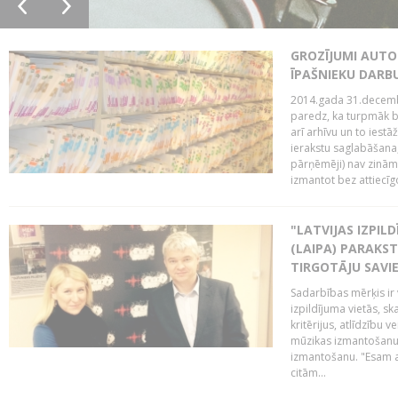
GROZĪJUMI AUTO
ĪPAŠNIEKU DAR
2014.gada 31.decembr
paredz, ka turpmāk bi
arī arhīvu un to iestā
ierakstu saglabāšana,
pārņēmēji) nav zināmi
izmantot bez attiecīgo
"LATVIJAS IZPIL
(LAIPA) PARAKST
TIRGOTĀJU SAVIE
Sadarbības mērķis ir 
izpildījuma vietās, sk
kritērijus, atlīdzību 
mūzikas izmantošanu 
izmantošanu. "Esam a
citām...