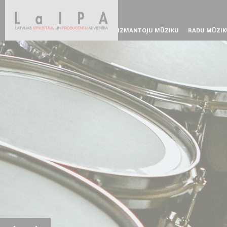
IZMANTOJU MŪZIKU
RADU MŪZIK