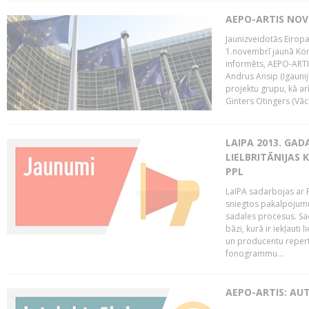
AEPO-ARTIS NO
Jaunizveidotās Eiropa
1.novembrī jaunā Kom
informēts, AEPO-ARTIS
Andrus Ansip (Igaunija
projektu grupu, kā a
Ginters Otingers (Vācij
LAIPA 2013. GAD
LIELBRITĀNIJAS
PPL
LaIPA sadarbojas ar P
sniegtos pakalpojum
sadales procesus. Sad
bāzi, kurā ir iekļauti
un producentu repertuā
fonogrammu...
AEPO-ARTIS: AU