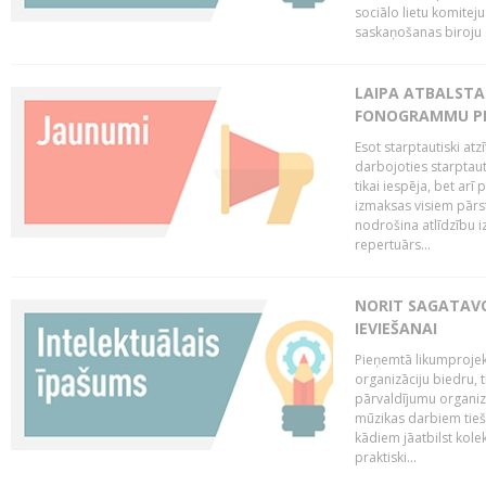
sociālo lietu komiteju
saskaņošanas biroju (
LAIPA ATBALSTA 
FONOGRAMMU PR
Esot starptautiski atz
darbojoties starptaut
tikai iespēja, bet ar
izmaksas visiem pārst
nodrošina atlīdzību i
repertuārs...
NORIT SAGATAVO
IEVIEŠANAI
Pieņemtā likumprojek
organizāciju biedru, t
pārvaldījumu organizā
mūzikas darbiem tiešs
kādiem jāatbilst kole
praktiski...