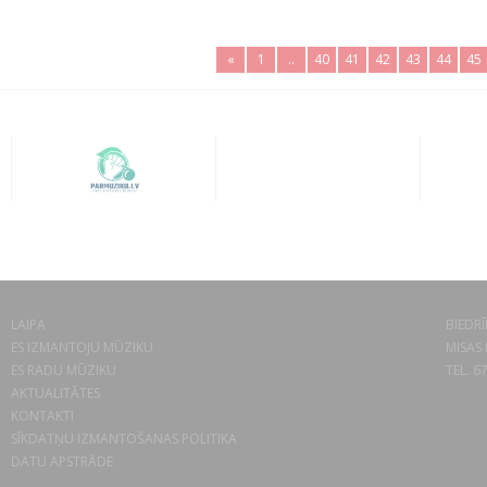
«
1
..
40
41
42
43
44
45
LAIPA
BIEDRĪ
ES IZMANTOJU MŪZIKU
MISAS 
ES RADU MŪZIKU
TEL. 6
AKTUALITĀTES
KONTAKTI
SĪKDATŅU IZMANTOŠANAS POLITIKA
DATU APSTRĀDE