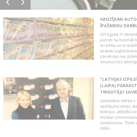
GROZĪJUMI AUTO
ĪPAŠNIEKU DAR
2014.gada 31.decembr
paredz, ka turpmāk bi
arī arhīvu un to iestā
ierakstu saglabāšana,
pārņēmēji) nav zināmi
izmantot bez attiecīgo
"LATVIJAS IZPIL
(LAIPA) PARAKST
TIRGOTĀJU SAVIE
Sadarbības mērķis ir 
izpildījuma vietās, sk
kritērijus, atlīdzību 
mūzikas izmantošanu 
izmantošanu. "Esam a
citām...