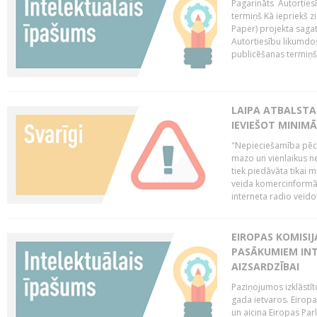
Pagarināts Autorties
termiņš Kā iepriekš zi
Paper) projekta saga
Autortiesību likumdoš
publicēšanas termiņš 
LAIPA ATBALSTA
IEVIEŠOT MINIM
"Nepieciešamība pēc 
mazo un vienlaikus ne
tiek piedāvāta tikai 
veida komercinformāci
interneta radio veidot
EIROPAS KOMISIJ
PASĀKUMIEM INT
AIZSARDZĪBAI
Paziņojumos izklāstīt
gada ietvaros. Eiropa
un aicina Eiropas Par