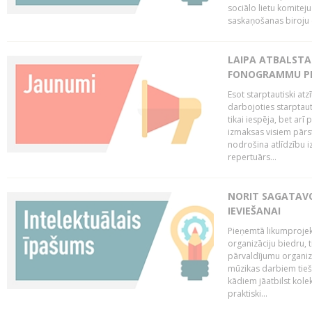
sociālo lietu komiteju
saskaņošanas biroju (
LAIPA ATBALSTA 
FONOGRAMMU PR
Esot starptautiski atz
darbojoties starptaut
tikai iespēja, bet ar
izmaksas visiem pārst
nodrošina atlīdzību i
repertuārs...
NORIT SAGATAVO
IEVIEŠANAI
Pieņemtā likumprojek
organizāciju biedru, t
pārvaldījumu organizā
mūzikas darbiem tiešs
kādiem jāatbilst kole
praktiski...