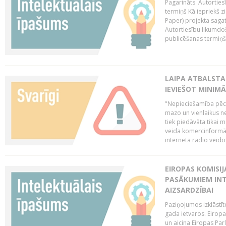
Pagarināts Autorties
termiņš Kā iepriekš zi
Paper) projekta saga
Autortiesību likumdoš
publicēšanas termiņš 
LAIPA ATBALSTA
IEVIEŠOT MINIM
"Nepieciešamība pēc 
mazo un vienlaikus ne
tiek piedāvāta tikai 
veida komercinformāci
interneta radio veidot
EIROPAS KOMISIJ
PASĀKUMIEM INT
AIZSARDZĪBAI
Paziņojumos izklāstīt
gada ietvaros. Eiropa
un aicina Eiropas Par