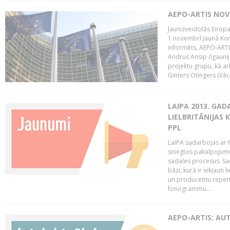
AEPO-ARTIS NO
Jaunizveidotās Eiropa
1.novembrī jaunā Kom
informēts, AEPO-ARTIS
Andrus Ansip (Igaunija
projektu grupu, kā a
Ginters Otingers (Vācij
LAIPA 2013. GAD
LIELBRITĀNIJAS
PPL
LaIPA sadarbojas ar P
sniegtos pakalpojum
sadales procesus. Sad
bāzi, kurā ir iekļauti
un producentu repertuā
fonogrammu...
AEPO-ARTIS: AU