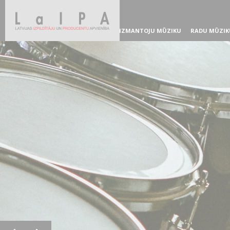
IZMANTOJU MŪZIKU
RADU MŪZIK