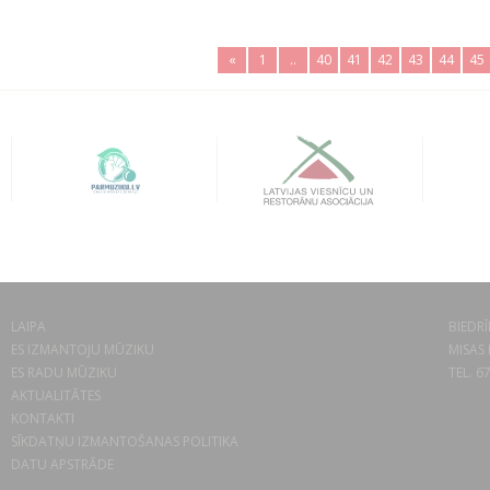
«
1
..
40
41
42
43
44
45
LAIPA
BIEDRĪ
ES IZMANTOJU MŪZIKU
MISAS 
ES RADU MŪZIKU
TEL. 6
AKTUALITĀTES
KONTAKTI
SĪKDATŅU IZMANTOŠANAS POLITIKA
DATU APSTRĀDE