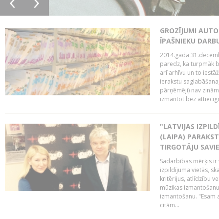
GROZĪJUMI AUTO
ĪPAŠNIEKU DAR
2014.gada 31.decembr
paredz, ka turpmāk bi
arī arhīvu un to iestā
ierakstu saglabāšana,
pārņēmēji) nav zināmi
izmantot bez attiecīgo
"LATVIJAS IZPIL
(LAIPA) PARAKST
TIRGOTĀJU SAVIE
Sadarbības mērķis ir 
izpildījuma vietās, sk
kritērijus, atlīdzību 
mūzikas izmantošanu 
izmantošanu. "Esam a
citām...