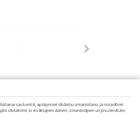
PVIENĪBA'
bāšanai savā ierīcē, apstipriniet sīkdatņu izmantošanu. Ja noraidīsiet
LAIPA.ORG
ajām sīkdatnēm, to ievāktajiem datiem, izmantotājiem un Jūsu tiesībām,