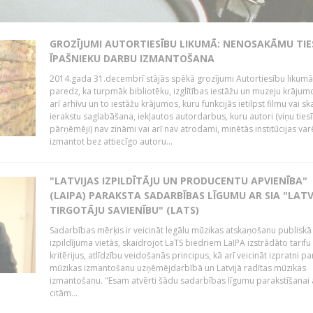
GROZĪJUMI AUTORTIESĪBU LIKUMĀ: NENOSAKĀMU TIE
ĪPAŠNIEKU DARBU IZMANTOŠANA
2014.gada 31.decembrī stājās spēkā grozījumi Autortiesību likumā
paredz, ka turpmāk bibliotēku, izglītības iestāžu un muzeju krājum
arī arhīvu un to iestāžu krājumos, kuru funkcijās ietilpst filmu vai s
ierakstu saglabāšana, iekļautos autordarbus, kuru autori (viņu ties
pārņēmēji) nav zināmi vai arī nav atrodami, minētās institūcijas var
izmantot bez attiecīgo autoru...
"LATVIJAS IZPILDĪTĀJU UN PRODUCENTU APVIENĪBA"
(LAIPA) PARAKSTA SADARBĪBAS LĪGUMU AR SIA "LATV
TIRGOTĀJU SAVIENĪBU" (LATS)
Sadarbības mērķis ir veicināt legālu mūzikas atskaņošanu publiskā
izpildījuma vietās, skaidrojot LaTS biedriem LaIPA izstrādāto tarifu
kritērijus, atlīdzību veidošanās principus, kā arī veicināt izpratni pa
mūzikas izmantošanu uzņēmējdarbībā un Latvijā radītas mūzikas
izmantošanu. "Esam atvērti šādu sadarbības līgumu parakstīšanai a
citām...