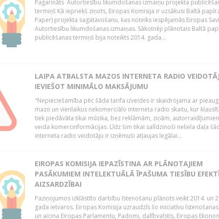
Pagarināts Autortiesību likumdošanas izmaiņu projekta publicēša
termiņš Kā iepriekš ziņots, Eiropas Komisija ir uzsākusi Baltā papīr
Paper) projekta sagatavošanu, kas noteiks iespējamās Eiropas Sav
Autortiesību likumdošanas izmaiņas. Sākotnēji plānotais Baltā pap
publicēšanas termiņš bija noteikts 2014. gada...
LAIPA ATBALSTA MAZOS INTERNETA RADIO VEIDOTĀJ
IEVIEŠOT MINIMĀLO MAKSĀJUMU
"Nepieciešamība pēc šāda tarifa izveides ir skaidrojama ar pieau
mazo un vienlaikus nekomerciālo interneta radio skaitu, kur klausī
tiek piedāvāta tikai mūzika, bez reklāmām, ziņām, autorraidījumiem
veida komercinformācijas. Līdz šim tikai salīdzinoši neliela daļa šā
interneta radio veidotāju ir izņēmuši atļaujas legālai...
EIROPAS KOMISIJA IEPAZĪSTINA AR PLĀNOTAJIEM
PASĀKUMIEM INTELEKTUĀLĀ ĪPAŠUMA TIESĪBU EFEKT
AIZSARDZĪBAI
Paziņojumos izklāstīto darbību īstenošanu plānots veikt 2014. un 2
gada ietvaros. Eiropas Komisija uzraudzīs šo iniciatīvu īstenošanas
un aicina Eiropas Parlamentu, Padomi, dalībvalstis, Eiropas Ekono