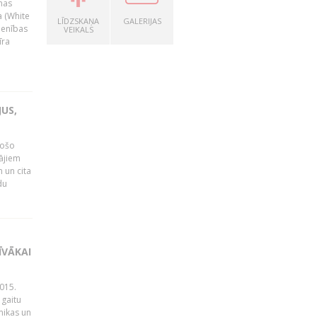
nas
a (White
LĪDZSKAŅA
GALERIJAS
ienības
VEIKALS
īra
US,
gošo
tājiem
 un cita
du
ĪVĀKAI
015.
 gaitu
mikas un