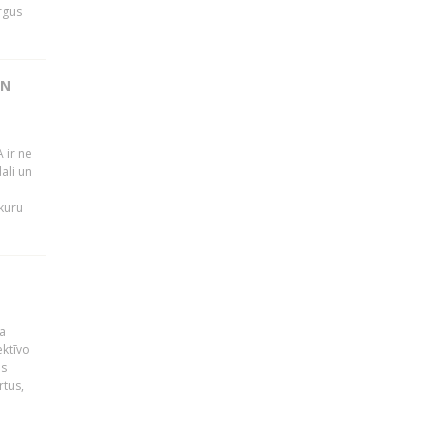
rgus
UN
 ir ne
ali un
 kuru
a
ektīvo
es
rtus,