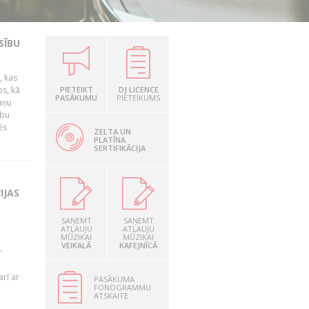
SĪBU
, kas
os, kā
PIETEIKT
DJ LICENCE
PASĀKUMU
PIETEIKUMS
kaņu
ību
ēs
ZELTA UN
PLATĪNA
SERTIFIKĀCIJA
IJAS
SAŅEMT
SAŅEMT
ATĻAUJU
ATĻAUJU
MŪZIKAI
MŪZIKAI
VEIKALĀ
KAFEJNĪCĀ
r
rī ar
PASĀKUMA
FONOGRAMMU
ATSKAITE