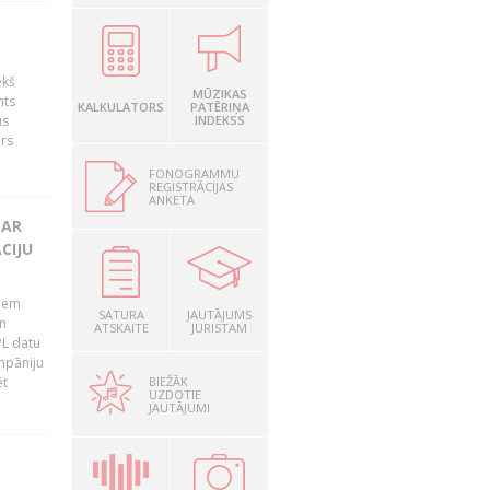
ekš
MŪZIKAS
nts
KALKULATORS
PATĒRIŅA
us
INDEKSS
ārs
FONOGRAMMU
REĢISTRĀCIJAS
ANKETA
 AR
CIJU
tiem
SATURA
JAUTĀJUMS
n
ATSKAITE
JURISTAM
PL datu
ompāniju
BIEŽĀK
ēt
UZDOTIE
JAUTĀJUMI