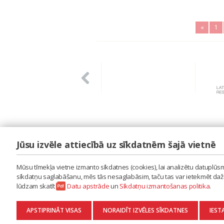
«
1
Jūsu izvēle attiecībā uz sīkdatnēm šajā vietnē
LAIPA
ES IZMANTOJU MŪZIKU
Mūsu tīmekļa vietne izmanto sīkdatnes (cookies), lai analizētu datuplūsmu
ES RADU MŪZIKU
sīkdatņu saglabāšanu, mēs tās nesaglabāsim, taču tas var ietekmēt dažu 
AKTUALITĀTES
lūdzam skatīt
Datu apstrāde
un
Sīkdatņu izmantošanas politika
.
KONTAKTI
SĪKDATŅU IZMANTOŠANAS POLITIKA
APSTIPRINĀT VISAS
NORAIDĪT IZVĒLES SĪKDATNES
IEST
DATU APSTRĀDE