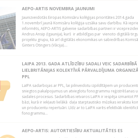
AEPO-ARTIS NOVEMBRA JAUNUMI
Jaunizveidotās Eiropas Komisāru kolēģijas prioritātes 2014.gada
1.novembrī jaunā Komisāru kolēģija uzsāka savu darbību. Kā iepri
informēts, AEPO-ARTIS galvenie sadarbības partneri ir viceprezide
Andrus Ansip (Igaunija), kurš ir atbildīgas par vienoto digitālā tirg
projektu grupu, kā arī digitālās ekonomikas un sabiedrības Komis
Ginters Otingers (Vācija)....
LAIPA 2013. GADA ATLĪDZĪBU SADALI VEIC SADARBĪBĀ
LIELBRITĀNIJAS KOLEKTĪVĀ PĀRVALDĪJUMA ORGANIZĀ
PPL
LaIPA sadarbojas ar PPL, lai pilnveidotu izpildītājiem un producen
sniegtos pakalpojumus un atvieglotu fonogrammu reģistrēšanas u
sadales procesus. Sadarbības ietvaros LaIPA ir iespēja izmantot P
bāzi, kurā ir iekļauti lielākā daļa starptautisko mūzikas ierakstu k
un producentu repertuāri. Līdz ar to LaIPA varēs efektīvāk identific
fonogrammu...
AEPO-ARTIS: AUTORTIESĪBU AKTUALITĀTES ES