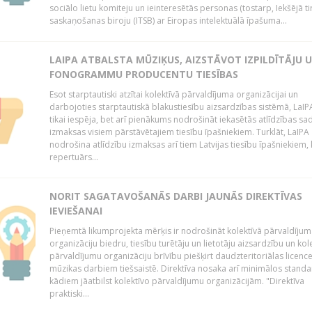
sociālo lietu komiteju un ieinteresētās personas (tostarp, Iekšējā ti
saskaņošanas biroju (ITSB) ar Eiropas intelektuālā īpašuma...
LAIPA ATBALSTA MŪZIĶUS, AIZSTĀVOT IZPILDĪTĀJU 
FONOGRAMMU PRODUCENTU TIESĪBAS
Esot starptautiski atzītai kolektīvā pārvaldījuma organizācijai un
darbojoties starptautiskā blakustiesību aizsardzības sistēmā, LaIPA
tikai iespēja, bet arī pienākums nodrošināt iekasētās atlīdzības sad
izmaksas visiem pārstāvētajiem tiesību īpašniekiem. Turklāt, LaIPA
nodrošina atlīdzību izmaksas arī tiem Latvijas tiesību īpašniekiem,
repertuārs...
NORIT SAGATAVOŠANĀS DARBI JAUNĀS DIREKTĪVAS
IEVIEŠANAI
Pieņemtā likumprojekta mērķis ir nodrošināt kolektīvā pārvaldījum
organizāciju biedru, tiesību turētāju un lietotāju aizsardzību un kol
pārvaldījumu organizāciju brīvību piešķirt daudzteritoriālas licenc
mūzikas darbiem tiešsaistē. Direktīva nosaka arī minimālos standa
kādiem jāatbilst kolektīvo pārvaldījumu organizācijām. "Direktīva
praktiski...