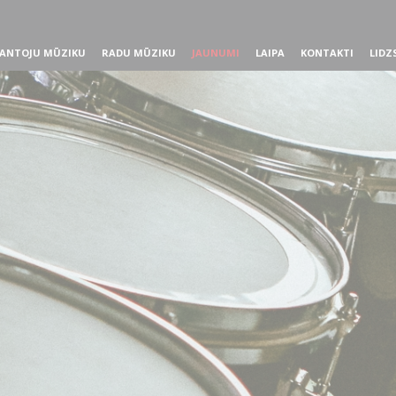
ANTOJU MŪZIKU
RADU MŪZIKU
JAUNUMI
LAIPA
KONTAKTI
LIDZ