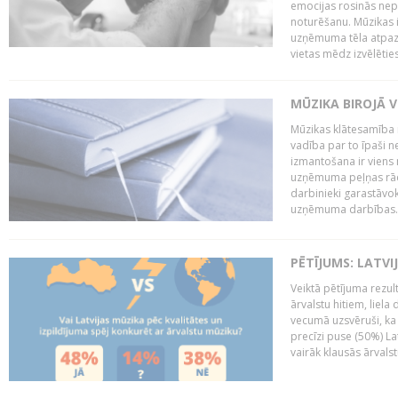
emocijas rosinās nepa
noturēšanu. Mūzikas i
uzņēmuma tēla atpazī
vietas mēdz izvēlēties
MŪZIKA BIROJĀ V
Mūzikas klātesamība
vadība par to īpaši 
izmantošana ir viens 
uzņēmuma peļņas rādī
darbinieki garastāvo
uzņēmuma darbības..
PĒTĪJUMS: LATVI
Veiktā pētījuma rezult
ārvalstu hitiem, liela
vecumā uzsvēruši, ka 
precīzi puse (50%) La
vairāk klausās ārvalst