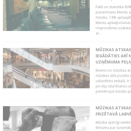
Fakti un statistika 8
pieņemšanu klientu ap
mūzika. 74% aptaujāt
klientu apkalpošanas t
respondentu uzskata,
ar...
MŪZIKAS ATSKAŅ
IEGĀDĀTIES ARĪ
UZŅĒMUMA PEĻ
Ikviens no mūzikas at
mūzikas stils pozitīvi
uzkavēties veikalā. Ir
pircēju izturēšanos u
piemērojot mūziku pro
MŪZIKAS ATSKA
FRIZĒTAVĀ LABV
Mūzika spēcīgi ietek
lēmumu par turpmāko