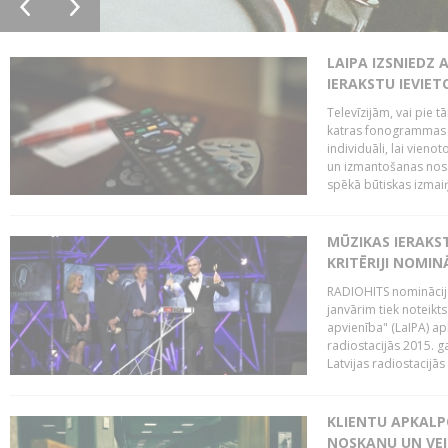
LAIPA IZSNIEDZ 
IERAKSTU IEVIE
Televīzijām, vai pie 
katras fonogrammas i
individuāli, lai vie
un izmantošanas nosa
spēkā būtiskas izmaiņ
MŪZIKAS IERAKS
KRITĒRIJI NOMIN
RADIOHITS nominācijas
janvārim tiek noteikts
apvienība" (LaIPA) a
radiostacijās 2015. 
Latvijas radiostacijā
KLIENTU APKALP
NOSKAŅU UN VEI