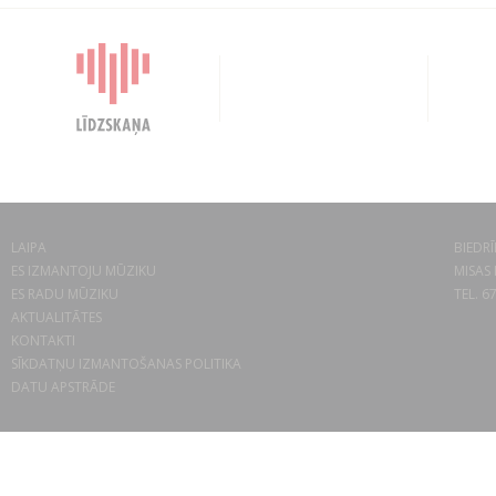
LAIPA
BIEDRĪ
ES IZMANTOJU MŪZIKU
MISAS 
ES RADU MŪZIKU
TEL. 6
AKTUALITĀTES
KONTAKTI
SĪKDATŅU IZMANTOŠANAS POLITIKA
DATU APSTRĀDE