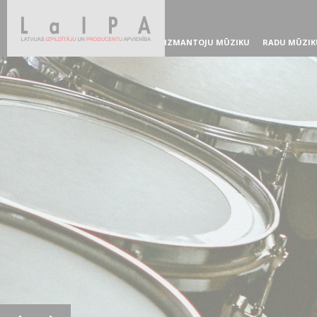
IZMANTOJU MŪZIKU
RADU MŪZIK