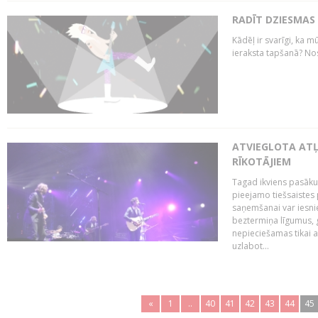
RADĪT DZIESMAS
Kādēļ ir svarīgi, ka m
ieraksta tapšanā? No
ATVIEGLOTA AT
RĪKOTĀJIEM
Tagad ikviens pasāku
pieejamo tiešsaistes
saņemšanai var iesnie
beztermiņa līgumus, g
nepieciešamas tikai 
uzlabot...
«
1
..
40
41
42
43
44
45