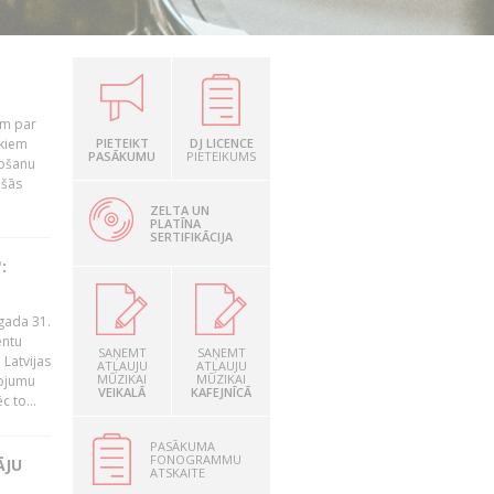
em par
ekiem
PIETEIKT
DJ LICENCE
PASĀKUMU
PIETEIKUMS
tošanu
ušās
ZELTA UN
PLATĪNA
SERTIFIKĀCIJA
:
gada 31.
entu
SAŅEMT
SAŅEMT
Latvijas
ATĻAUJU
ATĻAUJU
MŪZIKAI
MŪZIKAI
ņojumu
VEIKALĀ
KAFEJNĪCĀ
 to...
PASĀKUMA
FONOGRAMMU
ĀJU
ATSKAITE