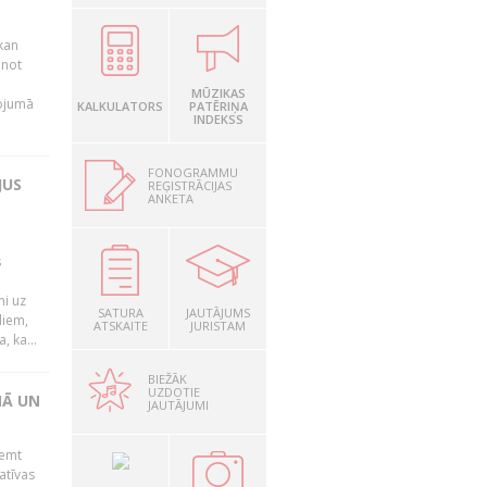
kan
anot
MŪZIKAS
nojumā
KALKULATORS
PATĒRIŅA
INDEKSS
FONOGRAMMU
JUS
REĢISTRĀCIJAS
ANKETA
s
mi uz
SATURA
JAUTĀJUMS
liem,
ATSKAITE
JURISTAM
, ka...
BIEŽĀK
UZDOTIE
NĀ UN
JAUTĀJUMI
ņemt
atīvas