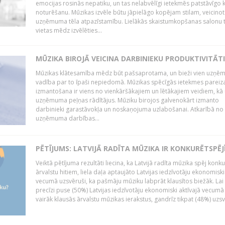
emocijas rosinās nepatiku, un tas nelabvēlīgi ietekmēs patstāvīgo k
noturēšanu. Mūzikas izvēle būtu jāpielāgo kopējam stilam, veicinot
uzņēmuma tēla atpazīstamību. Lielākās skaistumkopšanas salonu t
vietas mēdz izvēlēties...
MŪZIKA BIROJĀ VEICINA DARBINIEKU PRODUKTIVITĀTI
Mūzikas klātesamība mēdz būt pašsaprotama, un bieži vien uzņ
vadība par to īpaši nepiedomā. Mūzikas spēcīgās ietekmes pareiz
izmantošana ir viens no vienkāršākajiem un lētākajiem veidiem, kā
uzņēmuma peļņas rādītājus. Mūziku birojos galvenokārt izmanto
darbinieki garastāvokļa un noskaņojuma uzlabošanai. Atkarībā no
uzņēmuma darbības...
PĒTĪJUMS: LATVIJĀ RADĪTA MŪZIKA IR KONKURĒTSPĒJ
Veiktā pētījuma rezultāti liecina, ka Latvijā radīta mūzika spēj konku
ārvalstu hitiem, liela daļa aptaujāto Latvijas iedzīvotāju ekonomiski
vecumā uzsvēruši, ka pašmāju mūziku labprāt klausītos biežāk. Lai 
precīzi puse (50%) Latvijas iedzīvotāju ekonomiski aktīvajā vecumā
vairāk klausās ārvalstu mūzikas ierakstus, gandrīz tikpat (48%) uzsve