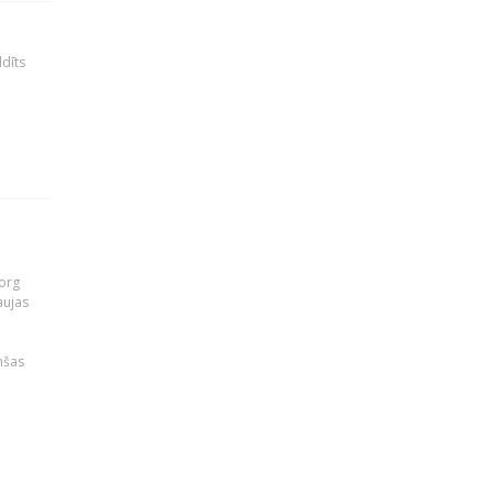
ldīts
org
aujas
i
nšas