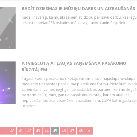
RADĪT DZIESMAS IR MŪZIĶU DARBS UN AIZRAUŠANĀS
Kādēļ ir svarīgi, ka mūziķi saņem atlīdzību par savu darbu, kas iegu
ieraksta tapšanā? Noskaties mūsu sagatavoto animāciju šeit.
ATVIEGLOTA ATĻAUJAS SAŅEMŠANA PASĀKUMU
RĪKOTĀJIEM
Tagad ikviens pasākuma rīkotājs var izmantot mājaslapā ww.laipa.
pieejamo tiešsaistes pasākuma pieteikuma formu. Pieteikumus atļ
saņemšanai var iesniegt gan tie sadarbības partneri, kuri noslēguš
beztermiņa līgumus, gan tie pasākumu rīkotāji, kuriem atļaujas
nepieciešamas tikai atsevišķiem pasākumiem. LaIPA katru gadu ce
uzlabot...
..
40
41
42
43
44
45
46
47
48
»