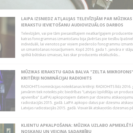
LAIPA IZSNIEDZ ATĻAUJAS TELEVĪZIJĀM PAR MŪZIKAS
IERAKSTU IEVIETOŠANU AUDIOVIZUĀLOS DARBOS
Televīzijām, vai pie tām piesaistītajiem neatkarīgajiem producenti
katras fonogrammas izmantošanu bija jāvēršas pie tiesību īpašni
individuāli, lai vienotos par viņiem piederošo fonogrammu izman
un izmantošanas nosacījumiem. Kopš 2016. gada 1. janvāra ir stāj
spēkā būtiskas izmaiņas, kas skar producentu ekskluzīvās...
MŪZIKAS IERAKSTU GADA BALVA "ZELTA MIKROFONS"
KRITĒRIJI NOMINĀCIJAI RADIOHITS
RADIOHITS nominācijas noteikšanas kritēriji: RADIOHITS līdz 2016. 
janvārim tiek noteikts pēc biedrības "Latvijas Izpildītāju un produc
apvienība" (LaIPA) apkopotajiem datiem par dziesmu atskaņojumu 
radiostacijās 2015. gadā. LaIPA apkopo datus par dziesmu atska
Latvijas radiostacijās 2015. gadā. Visvairāk atskaņotās dziesmas pēc
KLIENTU APKALPOŠANA: MŪZIKA UZLABO APMEKLĒT
NOSKAŅU UN VEICINA SADARBĪBU