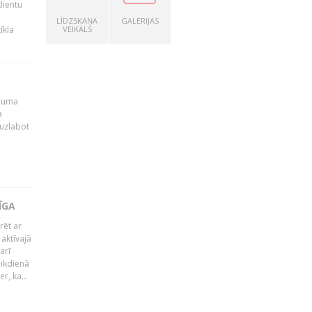
lientu
LĪDZSKAŅA
GALERIJAS
īkla
VEIKALS
ēmuma
a
 uzlabot
ĪGA
rēt ar
 aktīvajā
arī
 ikdienā
r, ka...