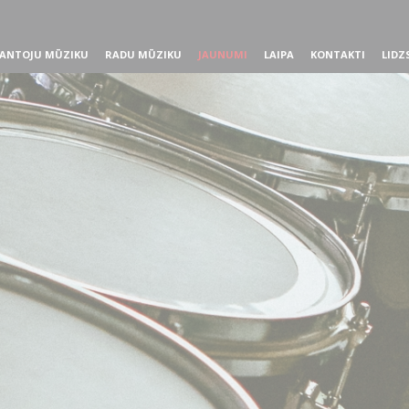
ANTOJU MŪZIKU
RADU MŪZIKU
JAUNUMI
LAIPA
KONTAKTI
LIDZ