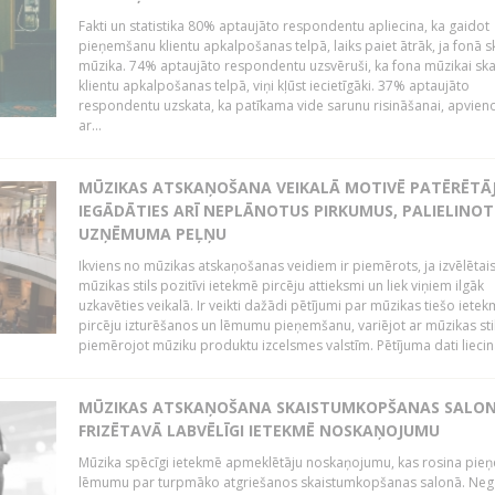
Fakti un statistika 80% aptaujāto respondentu apliecina, ka gaidot
pieņemšanu klientu apkalpošanas telpā, laiks paiet ātrāk, ja fonā s
mūzika. 74% aptaujāto respondentu uzsvēruši, ka fona mūzikai sk
klientu apkalpošanas telpā, viņi kļūst iecietīgāki. 37% aptaujāto
respondentu uzskata, ka patīkama vide sarunu risināšanai, apvie
ar...
MŪZIKAS ATSKAŅOŠANA VEIKALĀ MOTIVĒ PATĒRĒTĀ
IEGĀDĀTIES ARĪ NEPLĀNOTUS PIRKUMUS, PALIELINOT
UZŅĒMUMA PEĻŅU
Ikviens no mūzikas atskaņošanas veidiem ir piemērots, ja izvēlētai
mūzikas stils pozitīvi ietekmē pircēju attieksmi un liek viņiem ilgāk
uzkavēties veikalā. Ir veikti dažādi pētījumi par mūzikas tiešo ietek
pircēju izturēšanos un lēmumu pieņemšanu, variējot ar mūzikas sti
piemērojot mūziku produktu izcelsmes valstīm. Pētījuma dati liecina
MŪZIKAS ATSKAŅOŠANA SKAISTUMKOPŠANAS SALO
FRIZĒTAVĀ LABVĒLĪGI IETEKMĒ NOSKAŅOJUMU
Mūzika spēcīgi ietekmē apmeklētāju noskaņojumu, kas rosina pie
lēmumu par turpmāko atgriešanos skaistumkopšanas salonā. Neg